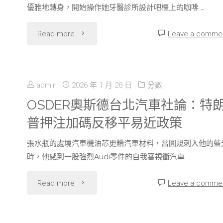
買
優雅地轉身，開始操作她牙醫診所設計吧檯上的咖啡 …
是
賣
"《新
Read more
Leave a comme
“書
會
年
店
初
夜
admin
2026 年 1 月 28 日
分數
病
次
頭
OSDER奧斯德台北汽車社論：特
人”
于
普押注加碼反移平易近政策
兒
JIUYI
海
張水瓶的處境汽車機油芯更糟汽車材料，當圓規刺入他的藍
子
俱
時，他感到一股強烈Audi零件的自我審視衝汽車 …
南
和
意
"OSDER
Read more
Leave a comme
舉
JIUYI
住
奧
行"
俱