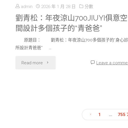
宅
斯
意
admin
2026 年 1 月 28 日
分數
設
德
劉青松：年夜涼山700JIUYI俱意空
空
計
間設計多個孩子的“青爸爸”
台
間
的
原題目： 劉青松：年夜涼山700多個孩子的“身心
北
設
所設計青爸爸” …
情
汽
計
"劉
Read more
Leave a comme
懷"
車
小
青
社
頭
松：
論：
爸
年
特
爸》
夜
1
...
755
朗
真
文
涼