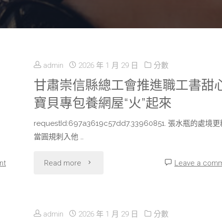
admin
2026 年 1 月 29 日
分數
甘肅崇信縣總工會推進職工書甜
寶貝專包養網屋“火”起來
requestId:697a3619c57dd7.33960851. 張水瓶的處境
當圓規刺入他 …
"甘
nt
Read more
Leave a com
肅
崇
admin
2026 年 1 月 29 日
分數