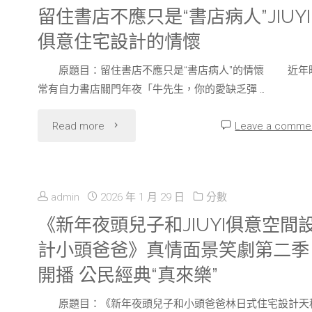
際
留住書店不應只是“書店病人”JIUYI
俱意住宅設計的情懷
游
原題目：留住書店不應只是“書店病人”的情懷 近年
台
常有自力書店關門年夜「牛先生，你的愛缺乏彈 …
包
"留
Read more
Leave a comme
養
住
網
書
站
admin
2026 年 1 月 29 日
分數
店
《新年夜頭兒子和JIUYI俱意空間
比
計小頭爸爸》真情面景笑劇第二季
不
較
開播 公民經典“真來樂”
應
玩
原題目：《新年夜頭兒子和小頭爸爸林日式住宅設計天
只