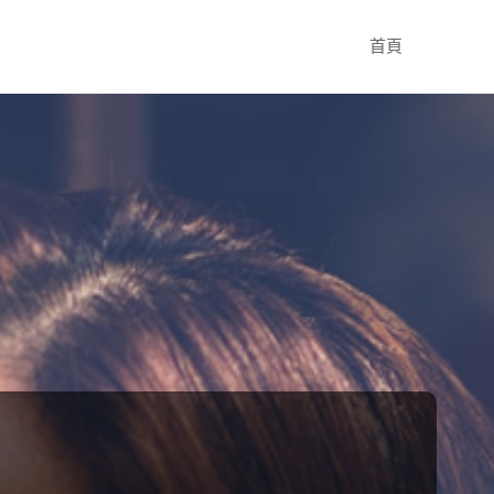
Skip
首頁
to
content