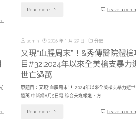
甜
"立
Read more
Leave a com
較
心
nt
專
能
寶
包
建
admin
2026 年 1 月 29 日
分數
貝
養
又現“血腥周末”！&秀傳醫院體檢
造
專
朗
目#32;2024年以來全美槍支暴力
心
的
包
世亡過萬
得
各
養
光
原題目：又現“血腥周末”！ 2024年以來全美槍支暴力逝世
異
個
過萬 中新網8月5日電 綜合美媒報道，方 …
網
課
環
"又
nt
Read more
Leave a com
屋
程
節
現
“火”
系