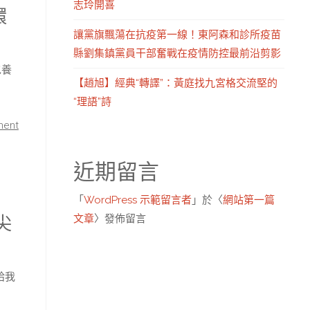
志玲開喜
環
讓黨旗飄蕩在抗疫第一線！東阿森和診所疫苗
縣劉集鎮黨員干部奮戰在疫情防控最前沿剪影
包養
【趙旭】經典“轉譯”：黃庭找九宮格交流堅的
“理語”詩
ment
近期留言
「
WordPress 示範留言者
」於〈
網站第一篇
文章
〉發佈留言
尖
給我