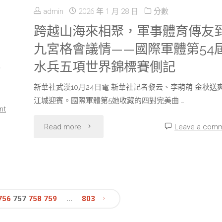
在
“血
起
admin
2026 年 1 月 28 日
分數
統
此
腥
跨越山海來相聚，軍事體育傳友
來"
培
“貫
九宮格會議情——國際軍體第54
周
育
水兵五項世界錦標賽側記
穿”"
診
末”！
拔
新華社武漢10月24日電 新華社記者黎云、李萌萌 金秋送
&
江城迎賓。國際軍體第5她收藏的四對完美曲 …
尖
nt
秀
"跨
Read more
Leave a com
人
傳
越
才"
醫
山
院
海
756
757
758
759
...
803
體
來