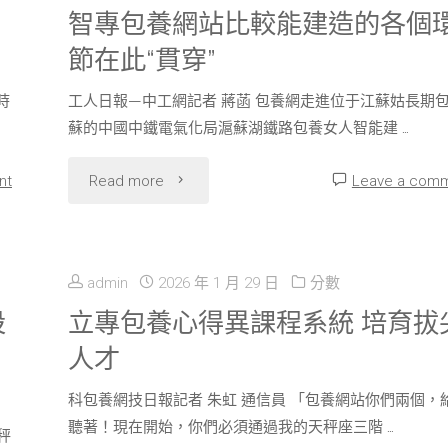
信
智專包養網站比較能建造的各個
節在此“貫穿”
縣
時
工人日報—中工網記者 蔣菡 包養網走進位于江蘇姑長期
總
蘇的中國中鐵電氣化局滬蘇湖鐵路包養女人智能建 …
工
"智
nt
Read more
Leave a com
會
專
推
包
進
admin
2026 年 1 月 29 日
分數
養
設
立專包養心得異課程系統 培育拔
職
人才
網
工
科包養網技日報記者 朱虹 通信員 「包養網站你們兩個，
站
書
聽著！現在開始，你們必須通過我的天秤座三階 …
秤
比