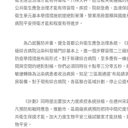
衛生應急治理才能有待晉陞。八林天秤，這位被失衡逼瘋的
公共衛生應急治理才能有待晉陞。疾控、院前急救、血液保
衛生單元基本舉措措施前提絕對單薄，營業用房面積與國度
病院平安捍衛才能和程度有待進步。
為凸起醫防并重，健全首都公共衛生應急治理系統，《計
級綜合病院沾染科發燒門診基本上，進一個步驟晉陞二三級
防疫舉措措施布局形式。對于新建綜合病院，至多應有一棟
間與空間的絕對對稱。你們必須同時在十點零三分零五秒，
敏捷轉換為沾染病患者收治病房，知足“三區兩通道”布局請
房裝備。對于現有綜合病院，各區聯合區域計劃，停止公道
《計劃》同時提出要加大力度疾控系統扶植。在通州宋莊
凡預防和戰時應急，推動市、區兩級疾病預防把持中間尺度
共衛生保證才能。加大力度生物平安三級試驗室才能扶植，
物平安。