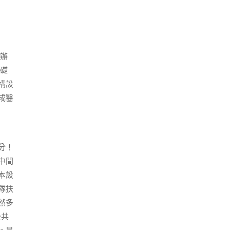
生辦
基礎
構設
成醫
分！
中間
本設
隊扶
然多
公共