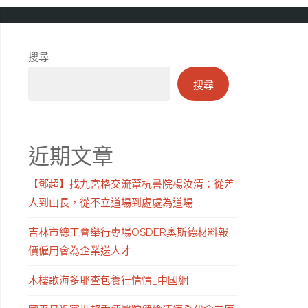
搜尋
搜尋
近期文章
【鄧超】找九宮格交流葦杭書院楊汝清：從差
人到山長，從不立道場到處處為道場
吉林市總工會舉行專場OSDER奧斯德材料報
價僱用會為企業送人才
木樓歌海多耶查包養行情情_中國網