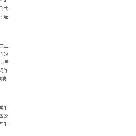
。是
公共
十是
二三
合的
：時
或許
護病
常平
區公
室生