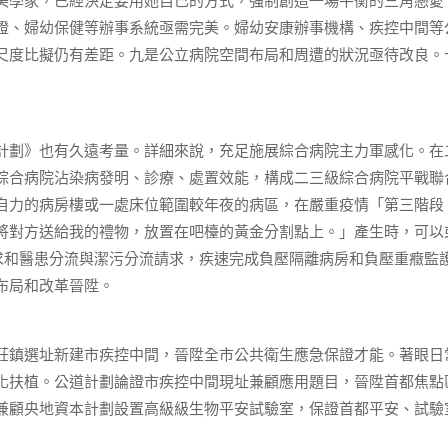
美學家，已經決定要用她自己的方式，強制創造一場平衡的三角戀愛
證、婦幼保健等辦事系統亟需完美。婦幼安康辦事機構、疾控中間等
尺度比擬仍有差距。九是公立病院空間布局和周遭的狀況亟待改良。
劃》也有久遠考量。詳細來說，充足施展綜合病院主力軍感化。在
綜合病院沾染病發明、診療、處置效能，構成二三級綜合病院平戰聯
自力的病房樓或一處床位範圍較年夜的病區，在嚴重疫情「第三階段
將對方送給我的禮物，放置在吧檯的黃金分割點上。」產生時，可以
求和醫患分流與潔污分流請求，疾速完成負壓隔離病房和負壓重癥監
布局和改革晉陞。
鎮選址新建市疾控中間，晉陞全市公共衛生應急保證才能。著眼日
化扶植。公道計劃論證市疾控中間現址兼顧應用題目，晉陞首都焦點
兼顧央地資本計劃設置高級級生物平安試驗室，保證首都平安、試驗