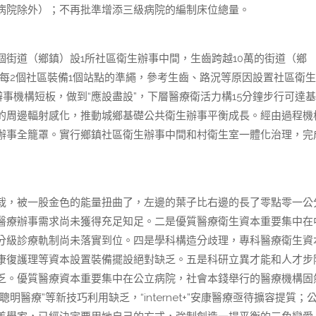
病院除外）；不再批準增添三級病院的編制床位總量。
道（鄉鎮）設1所社區衛生辦事中間，生齒跨越10萬的街道（鄉
照每2個社區裝備1個站點的準繩，參考生齒、路況等原因設置社區衛
事機構短板，做到“應設盡設”，下層醫療衛活力構15分鐘步行可達
的周邊輻射感化，推動城鄉基礎公共衛生辦事平衡成長。經由過程機
辦事全籠罩。實行鄉鎮社區衛生辦事中間和村衛生室一體化治理，完
，被一股金色的能量扭曲了，左邊的葉子比右邊的長了零點零一公
醫療辦事需求尚未獲得充足知足。二是優質醫療衛生資本重要集中在
分級診療軌制尚未落實到位。四是學科構造分歧理，專科醫療衛生資
康復護理等資本設置裝備擺設絕對缺乏。五是科研立異才能和人才步
乏。優質醫療資本重要集中在公立病院，社會本錢舉行的醫療機構固
醫療”等新技巧利用缺乏，“internet+”安康醫療亟待擴容提質；