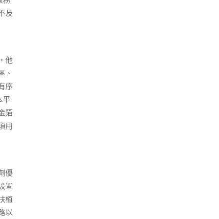
政務
不及
，他
區、
有序
本平
金箔
須用
劑優
設置
扶植
路以