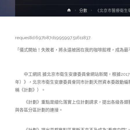
Home
分數
《北京市醫療衛生舉
requestId:697b87d1995997.51611837.
「儀式開始！失敗者，將永遠被困在我的咖啡館裡，成為最
中工網訊 據北京市衛生安康委員會網站新聞，根據2017年
年）》，北京市衛生安康委員會同市計劃天然資本委啟動編制了
稱《計劃》）。
《計劃》重點是細化落實上位計劃請求，提出各級各類醫
與各區分區計劃的連接。