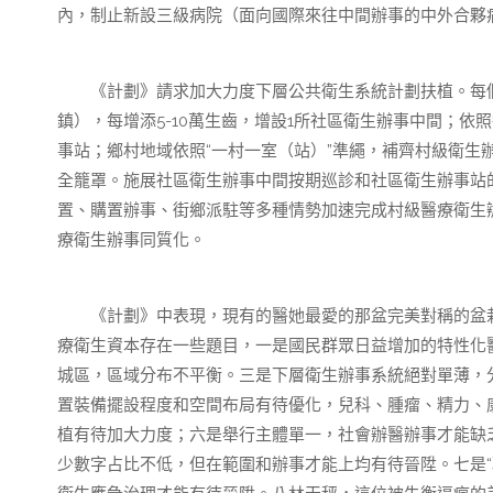
內，制止新設三級病院（面向國際來往中間辦事的中外合夥
《計劃》請求加大力度下層公共衛生系統計劃扶植。每個街
鎮），每增添5-10萬生齒，增設1所社區衛生辦事中間；依
事站；鄉村地域依照“一村一室（站）”準繩，補齊村級衛生辦
全籠罩。施展社區衛生辦事中間按期巡診和社區衛生辦事站
置、購置辦事、街鄉派駐等多種情勢加速完成村級醫療衛生
療衛生辦事同質化。
《計劃》中表現，現有的醫她最愛的那盆完美對稱的盆栽
療衛生資本存在一些題目，一是國民群眾日益增加的特性化
城區，區域分布不平衡。三是下層衛生辦事系統絕對單薄，
置裝備擺設程度和空間布局有待優化，兒科、腫瘤、精力、
植有待加大力度；六是舉行主體單一，社會辦醫辦事才能缺
少數字占比不低，但在範圍和辦事才能上均有待晉陞。七是“聰明