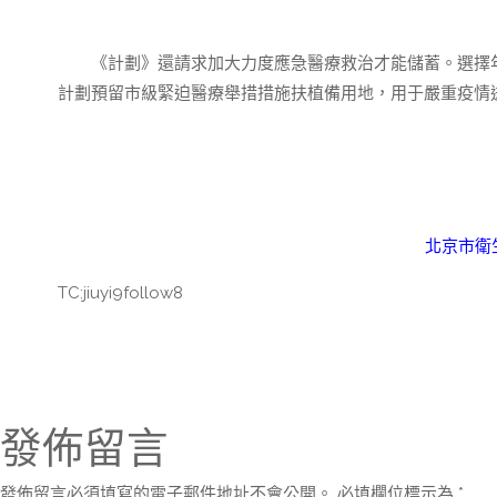
《計劃》還請求加大力度應急醫療救治才能儲蓄。選擇年
計劃預留市級緊迫醫療舉措措施扶植備用地，用于嚴重疫情
北京市衛
TC:jiuyi9follow8
發佈留言
發佈留言必須填寫的電子郵件地址不會公開。
必填欄位標示為
*