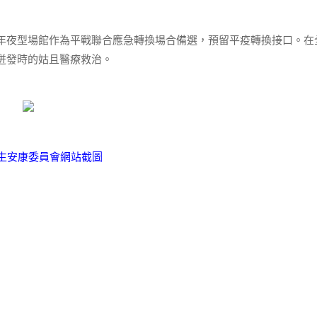
夜型場館作為平戰聯合應急轉換場合備選，預留平疫轉換接口。在
迸發時的姑且醫療救治。
生安康委員會網站截圖