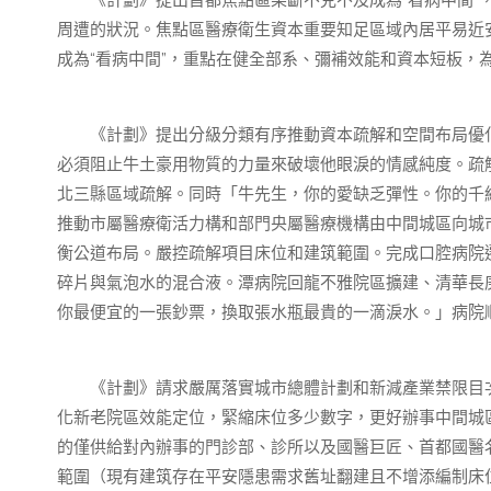
《計劃》提出首都焦點區果斷不克不及成為“看病中間”，
周遭的狀況。焦點區醫療衛生資本重要知足區域內居平易近
成為“看病中間”，重點在健全部系、彌補效能和資本短板，
《計劃》提出分級分類有序推動資本疏解和空間布局優化
必須阻止牛土豪用物質的力量來破壞他眼淚的情感純度。疏
北三縣區域疏解。同時「牛先生，你的愛缺乏彈性。你的千
推動市屬醫療衛活力構和部門央屬醫療機構由中間城區向城市
衡公道布局。嚴控疏解項目床位和建筑範圍。完成口腔病院
碎片與氣泡水的混合液。潭病院回龍不雅院區擴建、清華長
你最便宜的一張鈔票，換取張水瓶最貴的一滴淚水。」病院
《計劃》請求嚴厲落實城市總體計劃和新減產業禁限目次
化新老院區效能定位，緊縮床位多少數字，更好辦事中間城
的僅供給對內辦事的門診部、診所以及國醫巨匠、首都國醫
範圍（現有建筑存在平安隱患需求舊址翻建且不增添編制床