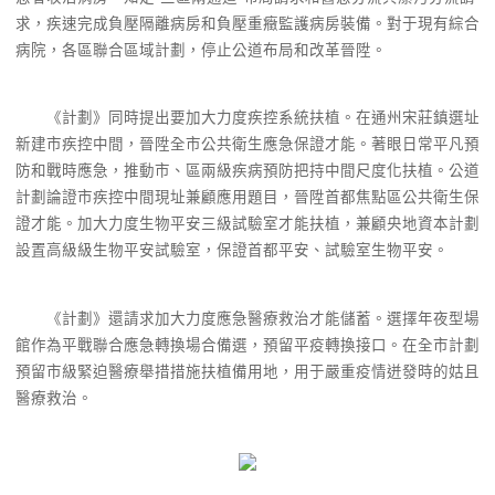
求，疾速完成負壓隔離病房和負壓重癥監護病房裝備。對于現有綜合
病院，各區聯合區域計劃，停止公道布局和改革晉陞。
《計劃》同時提出要加大力度疾控系統扶植。在通州宋莊鎮選址
新建市疾控中間，晉陞全市公共衛生應急保證才能。著眼日常平凡預
防和戰時應急，推動市、區兩級疾病預防把持中間尺度化扶植。公道
計劃論證市疾控中間現址兼顧應用題目，晉陞首都焦點區公共衛生保
證才能。加大力度生物平安三級試驗室才能扶植，兼顧央地資本計劃
設置高級級生物平安試驗室，保證首都平安、試驗室生物平安。
《計劃》還請求加大力度應急醫療救治才能儲蓄。選擇年夜型場
館作為平戰聯合應急轉換場合備選，預留平疫轉換接口。在全市計劃
預留市級緊迫醫療舉措措施扶植備用地，用于嚴重疫情迸發時的姑且
醫療救治。