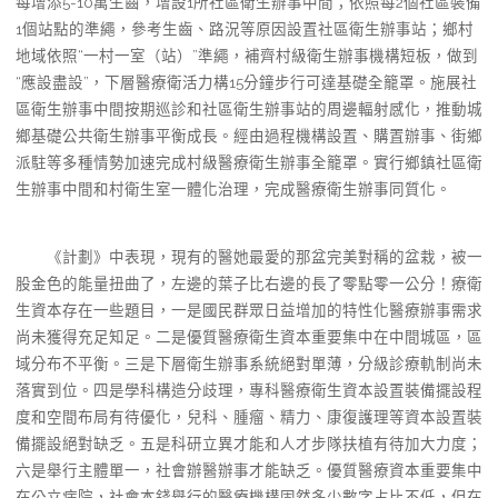
每增添5-10萬生齒，增設1所社區衛生辦事中間；依照每2個社區裝備
1個站點的準繩，參考生齒、路況等原因設置社區衛生辦事站；鄉村
地域依照“一村一室（站）”準繩，補齊村級衛生辦事機構短板，做到
“應設盡設”，下層醫療衛活力構15分鐘步行可達基礎全籠罩。施展社
區衛生辦事中間按期巡診和社區衛生辦事站的周邊輻射感化，推動城
鄉基礎公共衛生辦事平衡成長。經由過程機構設置、購置辦事、街鄉
派駐等多種情勢加速完成村級醫療衛生辦事全籠罩。實行鄉鎮社區衛
生辦事中間和村衛生室一體化治理，完成醫療衛生辦事同質化。
《計劃》中表現，現有的醫她最愛的那盆完美對稱的盆栽，被一
股金色的能量扭曲了，左邊的葉子比右邊的長了零點零一公分！療衛
生資本存在一些題目，一是國民群眾日益增加的特性化醫療辦事需求
尚未獲得充足知足。二是優質醫療衛生資本重要集中在中間城區，區
域分布不平衡。三是下層衛生辦事系統絕對單薄，分級診療軌制尚未
落實到位。四是學科構造分歧理，專科醫療衛生資本設置裝備擺設程
度和空間布局有待優化，兒科、腫瘤、精力、康復護理等資本設置裝
備擺設絕對缺乏。五是科研立異才能和人才步隊扶植有待加大力度；
六是舉行主體單一，社會辦醫辦事才能缺乏。優質醫療資本重要集中
在公立病院，社會本錢舉行的醫療機構固然多少數字占比不低，但在