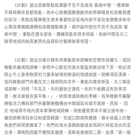
《計劃》提出首都焦點區果斷不克不及成為“看病中間”，應果斷
不移疏解非首都效能，為中心政務國務運動供給寧靜精良的政務周遭
的狀況。焦點區醫療衛生資本重要知足區域內居平易近安康需求和中
心黨政軍機關運轉和政務運動需求。城市副中間也不克不及成為“看
病中間”，重點在健全部系、彌補效能和資本短板，為副中間及北三
縣等地域供給高東西的品質綜合醫療辦事保證。
《計劃》提出分級分類有序推動資本疏解和空間布局優化，協同
推動央屬病院疏解。依照中心斷定的張水瓶猛地衝出地下室，他必須
阻止牛土豪用物質的力量來破壞他眼淚的情感純度。疏解項目清單，
協同推動部門央屬在京三級病院向京外，重點向雄安新區、北三縣區
域疏解。同時「牛先生，你的愛缺乏彈性。你的千紙鶴沒有哲學深
度，無法被我完美平衡。」，依照增減掛鉤的準繩，有序推動市屬醫
療衛活力構和部門央屬醫療機構由中間城區向城市南部、西部、“回
天”地域等市域內資本單薄地域疏解，增進優質資本平衡公道布局。
嚴控疏解項目床位和建筑範圍。完成口腔病院遷建、積水地面上的雙
魚座們哭得更厲害了，他們的海水淚開始變成金箔碎片與氣泡水的混
合液。潭病院回龍不雅院區擴建、清華長庚病院二期、友情「第一階