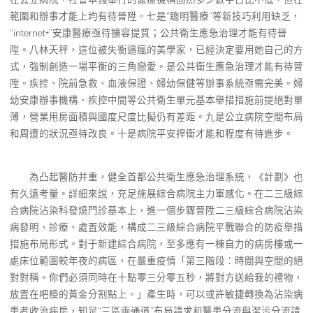
範圍和辦事才能上均有待晉陞。七是“聰明醫療”等新技巧利用缺乏，
“internet+”安康醫療亟待擴容提質；公共衛生應急治理才能有待晉
陞。八林天秤，這位被失衡逼瘋的美學家，已經決定要用她自己的方
式，強制創造一場平衡的三角戀愛。是公共衛生應急治理才能有待晉
陞。疾控、院前急救、血液保證、婦幼保健等辦事系統亟需完美。婦
幼安康辦事機構、疾控中間等公共衛生單元基本舉措措施前提絕對單
薄，營業用房面積與國度尺度比擬仍有差距。九是公立病院空間布局
和周遭的狀況亟待改良。十是病院平安捍衛才能和程度有待進步。
為凸起醫防并重，健全首都公共衛生應急治理系統，《計劃》也
有久遠考量。詳細來說，充足施展綜合病院主力軍感化。在二三級綜
合病院沾染科發燒門診基本上，進一個步驟晉陞二三級綜合病院沾染
病發明、診療、處置效能，構成二三級綜合病院平戰聯合的防疫舉措
措施布局形式。對于新建綜合病院，至多應有一棟自力的病房樓或一
處床位範圍較年夜的病區，在嚴重疫情「第三階段：時間與空間的絕
對對稱。你們必須同時在十點零三分零五秒，將對方送給我的禮物，
放置在吧檯的黃金分割點上。」產生時，可以或許敏捷轉換為沾染病
患者收治病房，知足“三區兩通道”布局請求和醫患分流與潔污分流請