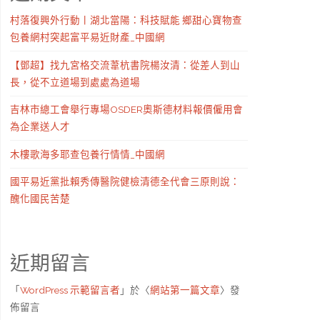
村落復興外行動丨湖北當陽：科技賦能 鄉甜心寶物查
包養網村突起富平易近財產_中國網
【鄧超】找九宮格交流葦杭書院楊汝清：從差人到山
長，從不立道場到處處為道場
吉林市總工會舉行專場OSDER奧斯德材料報價僱用會
為企業送人才
木樓歌海多耶查包養行情情_中國網
國平易近黨批賴秀傳醫院健檢清德全代會三原則說：
醜化國民苦楚
近期留言
「
WordPress 示範留言者
」於〈
網站第一篇文章
〉發
佈留言