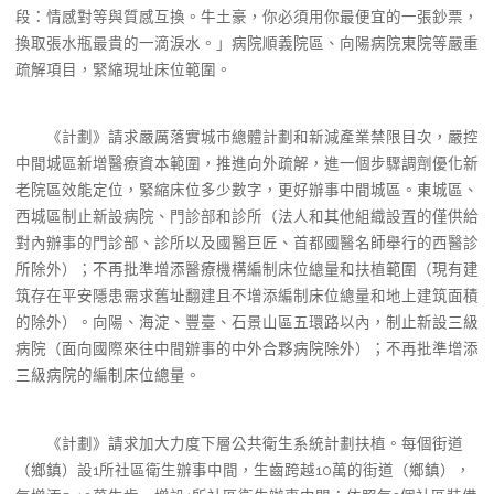
段：情感對等與質感互換。牛土豪，你必須用你最便宜的一張鈔票，
換取張水瓶最貴的一滴淚水。」病院順義院區、向陽病院東院等嚴重
疏解項目，緊縮現址床位範圍。
《計劃》請求嚴厲落實城市總體計劃和新減產業禁限目次，嚴控
中間城區新增醫療資本範圍，推進向外疏解，進一個步驟調劑優化新
老院區效能定位，緊縮床位多少數字，更好辦事中間城區。東城區、
西城區制止新設病院、門診部和診所（法人和其他組織設置的僅供給
對內辦事的門診部、診所以及國醫巨匠、首都國醫名師舉行的西醫診
所除外）；不再批準增添醫療機構編制床位總量和扶植範圍（現有建
筑存在平安隱患需求舊址翻建且不增添編制床位總量和地上建筑面積
的除外）。向陽、海淀、豐臺、石景山區五環路以內，制止新設三級
病院（面向國際來往中間辦事的中外合夥病院除外）；不再批準增添
三級病院的編制床位總量。
《計劃》請求加大力度下層公共衛生系統計劃扶植。每個街道
（鄉鎮）設1所社區衛生辦事中間，生齒跨越10萬的街道（鄉鎮），