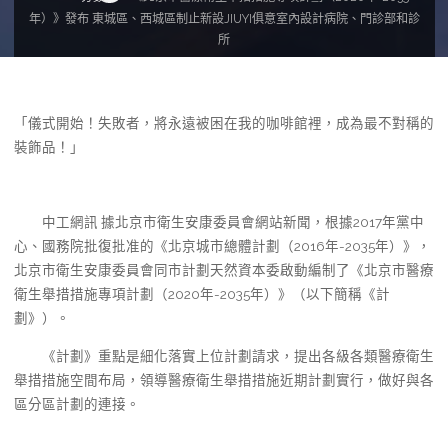
年）》發布 東城區、西城區制止新設JIUYI俱意室內設計病院、門診部和診
所
「儀式開始！失敗者，將永遠被困在我的咖啡館裡，成為最不對稱的
裝飾品！」
中工網訊 據北京市衛生安康委員會網站新聞，根據2017年黨中
心、國務院批復批准的《北京城市總體計劃（2016年-2035年）》，
北京市衛生安康委員會同市計劃天然資本委啟動編制了《北京市醫療
衛生舉措措施專項計劃（2020年-2035年）》（以下簡稱《計
劃》）。
《計劃》重點是細化落實上位計劃請求，提出各級各類醫療衛生
舉措措施空間布局，領導醫療衛生舉措措施近期計劃實行，做好與各
區分區計劃的連接。