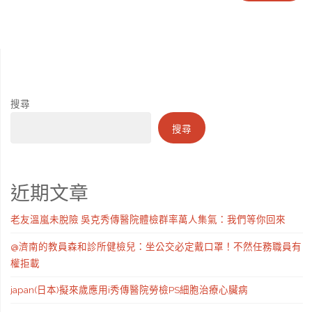
搜尋
搜尋
近期文章
老友溫嵐未脫險 吳克秀傳醫院體檢群率萬人集氣：我們等你回來
@濟南的教員森和診所健檢兒：坐公交必定戴口罩！不然任務職員有
權拒載
japan(日本)擬來歲應用i秀傳醫院勞檢PS細胞治療心臟病