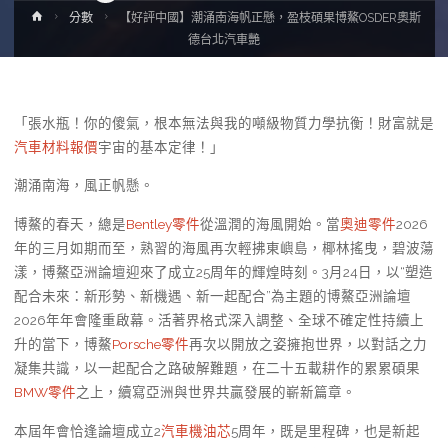
Home
分數
【好評中國】潮涌南海帆正懸，盈枝碩果博鰲OSDER奧斯
德台北汽車艷
「張水瓶！你的傻氣，根本無法與我的噸級物質力學抗衡！財富就是
汽車材料報價
宇宙的基本定律！」
潮涌南海，風正帆懸。
博鰲的春天，總是
Bentley零件
從溫潤的海風開始。當
奧迪零件
2026
年的三月如期而至，熟習的海風再次輕拂東嶼島，椰林搖曳，碧波蕩
漾，博鰲亞洲論壇迎來了成立25周年的輝煌時刻。3月24日，以“塑造
配合未來：新形勢、新機遇、新一起配合”為主題的博鰲亞洲論壇
2026年年會隆重啟幕。活著界格式深入調整、全球不確定性持續上
升的當下，博鰲
Porsche零件
再次以開放之姿擁抱世界，以對話之力
凝集共識，以一起配合之路破解難題，在二十五載耕作的累累碩果
BMW零件
之上，續寫亞洲與世界共贏發展的嶄新篇章。
本屆年會恰逢論壇成立2
汽車機油芯
5周年，既是里程碑，也是新起