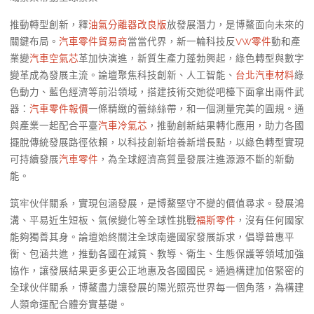
推動轉型創新，釋
油氣分離器改良版
放發展潛力，是博鰲面向未來的
關鍵布局。
汽車零件貿易商
當當代界，新一輪科技反
VW零件
動和產
業變
汽車空氣芯
革加快演進，新質生產力蓬勃興起，綠色轉型與數字
變革成為發展主流。論壇聚焦科技創新、人工智能、
台北汽車材料
綠
色動力、藍色經濟等前沿領域，搭建技術交她從吧檯下面拿出兩件武
器：
汽車零件報價
一條精緻的蕾絲絲帶，和一個測量完美的圓規。通
與產業一起配合平臺
汽車冷氣芯
，推動創新結果轉化應用，助力各國
擺脫傳統發展路徑依賴，以科技創新培養新增長點，以綠色轉型實現
可持續發展
汽車零件
，為全球經濟高質量發展注進源源不斷的新動
能。
筑牢伙伴關系，實現包涵發展，是博鰲堅守不變的價值尋求。發展鴻
溝、平易近生短板、氣候變化等全球性挑戰
福斯零件
，沒有任何國家
能夠獨善其身。論壇始終關注全球南邊國家發展訴求，倡導普惠平
衡、包涵共進，推動各國在減貧、教導、衛生、生態保護等領域加強
協作，讓發展結果更多更公正地惠及各國國民。通過構建加倍緊密的
全球伙伴關系，博鰲盡力讓發展的陽光照亮世界每一個角落，為構建
人類命運配合體夯實基礎。