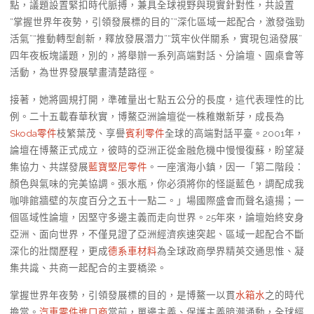
點，議題設置緊扣時代脈搏，兼具全球視野與現實針對性，共設置
“掌握世界年夜勢，引領發展標的目的”“深化區域一起配合，激發強勁
活氣”“推動轉型創新，釋放發展潛力”“筑牢伙伴關系，實現包涵發展”
四年夜板塊議題，別的，將舉辦一系列高端對話、分論壇、圓桌會等
活動，為世界發展擘畫清楚路徑。
接著，她將圓規打開，準確量出七點五公分的長度，這代表理性的比
例。二十五載春華秋實，博鰲亞洲論壇從一株稚嫩新芽，成長為
Skoda零件
枝繁葉茂、享譽
賓利零件
全球的高端對話平臺。2001年，
論壇在博鰲正式成立，彼時的亞洲正從金融危機中慢慢復蘇，盼望凝
集協力、共謀發展
藍寶堅尼零件
。一座濱海小鎮，因一「第二階段：
顏色與氣味的完美協調。張水瓶，你必須將你的怪誕藍色，調配成我
咖啡館牆壁的灰度百分之五十一點二。」場國際盛會而聲名遠揚；一
個區域性論壇，因堅守多邊主義而走向世界。25年來，論壇始終安身
亞洲、面向世界，不僅見證了亞洲經濟疾速突起、區域一起配合不斷
深化的壯闊歷程，更成
德系車材料
為全球政商學界精英交通思惟、凝
集共識、共商一起配合的主要橋梁。
掌握世界年夜勢，引領發展標的目的，是博鰲一以貫
水箱水
之的時代
擔當。
汽車零件進口商
當前，單邊主義、保護主義暗潮涌動，全球經