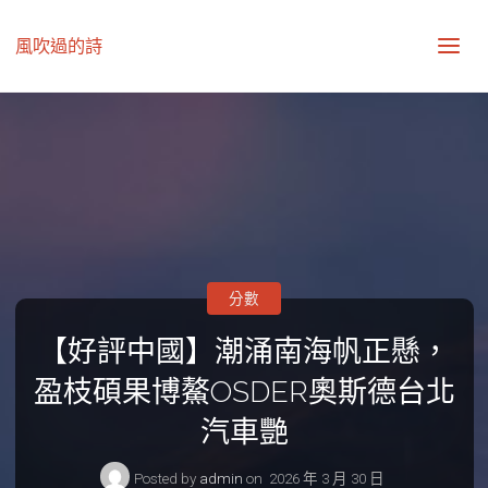
風吹過的詩
分數
【好評中國】潮涌南海帆正懸，
盈枝碩果博鰲OSDER奧斯德台北
汽車艷
Posted by
admin
on
2026 年 3 月 30 日