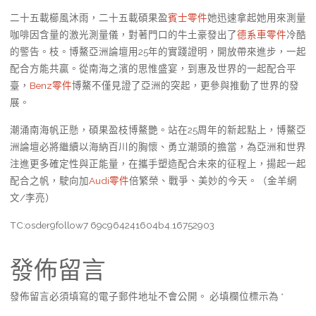
二十五載櫛風沐雨，二十五載碩果盈
賓士零件
她迅速拿起她用來測量
咖啡因含量的激光測量儀，對著門口的牛土豪發出了
德系車零件
冷酷
的警告。枝。博鰲亞洲論壇用25年的實踐證明，開放帶來進步，一起
配合方能共贏。從南海之濱的思惟盛宴，到惠及世界的一起配合平
臺，
Benz零件
博鰲不僅見證了亞洲的突起，更參與推動了世界的發
展。
潮涌南海帆正懸，碩果盈枝博鰲艷。站在25周年的新起點上，博鰲亞
洲論壇必將繼續以海納百川的胸懷、勇立潮頭的擔當，為亞洲和世界
注進更多確定性與正能量，在攜手塑造配合未來的征程上，揚起一起
配合之帆，駛向加
Audi零件
倍繁榮、戰爭、美妙的今天。（金羊網
文/李亮）
TC:osder9follow7 69c964241604b4.16752903
發佈留言
發佈留言必須填寫的電子郵件地址不會公開。
必填欄位標示為
*