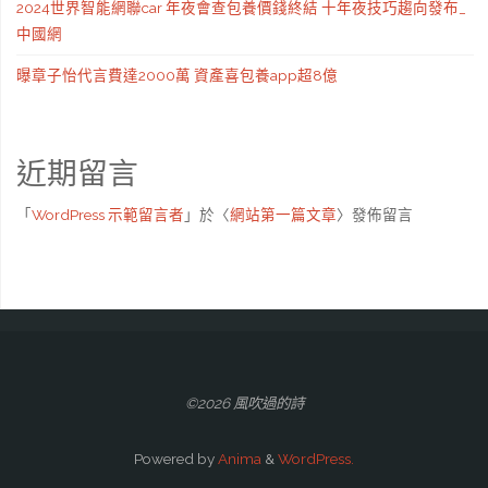
2024世界智能網聯car 年夜會查包養價錢終結 十年夜技巧趨向發布_
中國網
曝章子怡代言費達2000萬 資產喜包養app超8億
近期留言
「
WordPress 示範留言者
」於〈
網站第一篇文章
〉發佈留言
©2026 風吹過的詩
Powered by
Anima
&
WordPress.