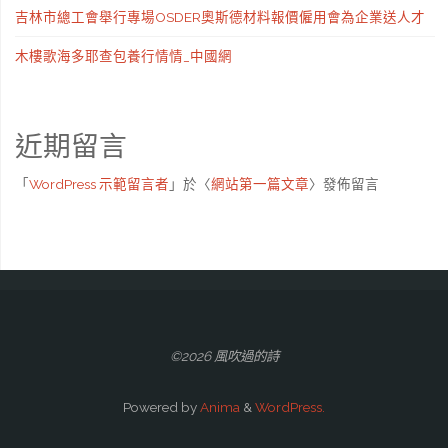
吉林市總工會舉行專場OSDER奧斯德材料報價僱用會為企業送人才
木樓歌海多耶查包養行情情_中國網
近期留言
「
WordPress 示範留言者
」於〈
網站第一篇文章
〉發佈留言
©2026 風吹過的詩
Powered by
Anima
&
WordPress.