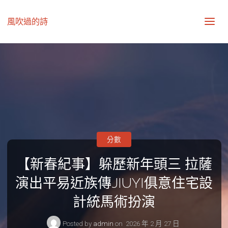
風吹過的詩
分數
【新春紀事】躲歷新年頭三 拉薩
演出平易近族傳JIUYI俱意住宅設
計統馬術扮演
Posted by
admin
on
2026 年 2 月 27 日