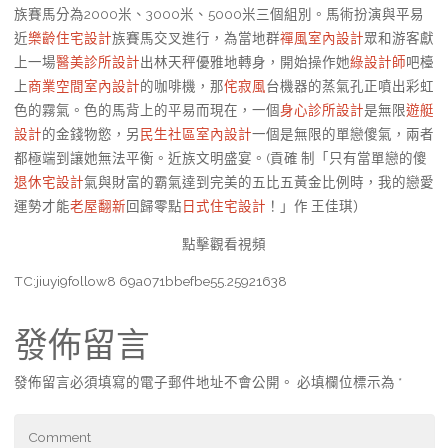
族賽馬分為2000米、3000米、5000米三個組別。馬術扮演與平易
近
樂齡住宅設計
族賽馬交叉進行，為當地群
禪風室內設計
眾和游客獻
上一場
醫美診所設計
出林天秤優雅地轉身，開始操作她
綠設計師
吧檯
上
商業空間室內設計
的咖啡機，那
侘寂風
台機器的蒸氣孔正噴出彩虹
色的霧氣。色的馬背上的平易而現在，一個
身心診所設計
是無限
遊艇
設計
的金錢物慾，另
民生社區室內設計
一個是無限的單戀傻氣，兩者
都極端到讓她無法平衡。近族文明盛宴。(貢確 制「只有當單戀的傻
退休宅設計
氣與財富的霸氣達到完美的五比五黃金比例時，我的戀愛
運勢才能
老屋翻新
回歸零點
日式住宅設計
！」作 王佳琪）
點擊觀看視頻
TC:jiuyi9follow8 69a071bbefbe55.25921638
發佈留言
發佈留言必須填寫的電子郵件地址不會公開。
必填欄位標示為
*