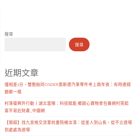
搜尋
搜尋
近期文章
僅相差1分，雙胞胎同OSDER奧斯德汽車零件考上南年夜：有時連錯
題都一樣
村落復興外行動丨湖北當陽：科技賦能 鄉甜心寶物查包養網村突起
富平易近財產_中國網
【鄧超】找九宮格交流葦杭書院楊汝清：從差人到山長，從不立道場
到處處為道場