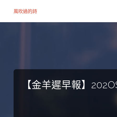
風吹過的詩
【金羊遲早報】202O