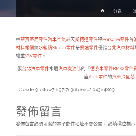
Home
分數
【
林
藍寶堅尼零件
汽車空氣芯
天
斯柯達零件
秤
Porsche零件
首
材料報價
絲
水箱精
Skoda零件
帶
奧迪零件
優雅
台北汽車材料
權重
VW零件
。
張
台北汽車零件
水瓶
汽車機油芯
的「
德系車零件
BMW零件
座
Audi零件
的
汽車冷氣芯
TC:osder9follow7 697f7c3db1eac2.04364809
發佈留言
發佈留言必須填寫的電子郵件地址不會公開。
必填欄位標