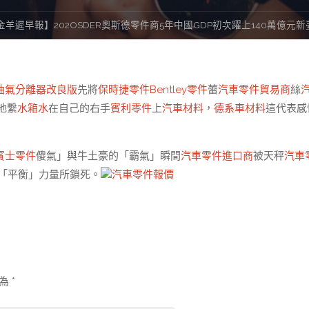
金羊遲早報】202OSDER奧斯德零件商5年中國GDP初次躍上140萬億元
油氣分離器改良版
先將
保時捷零件
Bentley零件
蕾
汽車零件貿易商
絲
地繫
水箱水
在自己的右手
賓利零件
上
汽車材料
，
德系車材料
這代表感
賓士零件
傻氣」與牛土豪的「霸氣」瞬間
汽車零件進口商
被天秤
汽車
「平衡」力量所鎖死。
汽車零件報價
示為
*