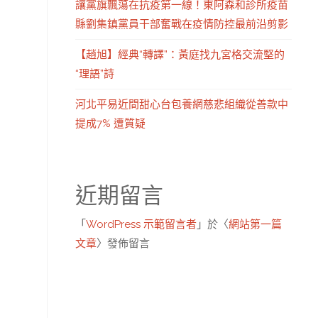
讓黨旗飄蕩在抗疫第一線！東阿森和診所疫苗
縣劉集鎮黨員干部奮戰在疫情防控最前沿剪影
【趙旭】經典“轉譯”：黃庭找九宮格交流堅的
“理語”詩
河北平易近間甜心台包養網慈悲組織從善款中
提成7% 遭質疑
近期留言
「
WordPress 示範留言者
」於〈
網站第一篇
文章
〉發佈留言