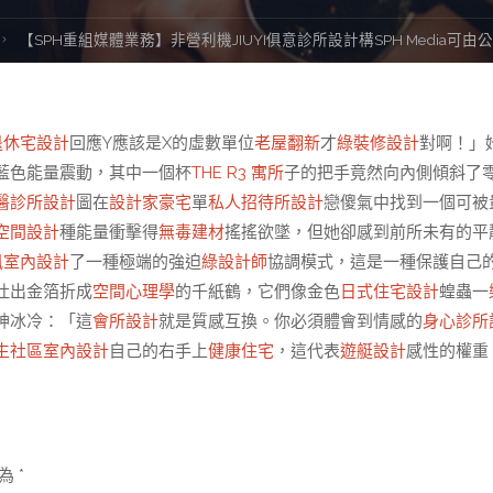
【SPH重組媒體業務】非營利機JIUYI俱意診所設計構SPH Media可
退休宅設計
回應Y應該是X的虛數單位
老屋翻新
才
綠裝修設計
對啊！」
藍色能量震動，其中一個杯
THE R3 寓所
子的把手竟然向內側傾斜了
醫診所設計
圖在
設計家豪宅
單
私人招待所設計
戀傻氣中找到一個可被
空間設計
種能量衝擊得
無毒建材
搖搖欲墜，但她卻感到前所未有的平
風室內設計
了一種極端的強迫
綠設計師
協調模式，這是一種保護自己
吐出金箔折成
空間心理學
的千紙鶴，它們像金色
日式住宅設計
蝗蟲一
神冰冷：「這
會所設計
就是質感互換。你必須體會到情感的
身心診所
生社區室內設計
自己的右手上
健康住宅
，這代表
遊艇設計
感性的權重
示為
*