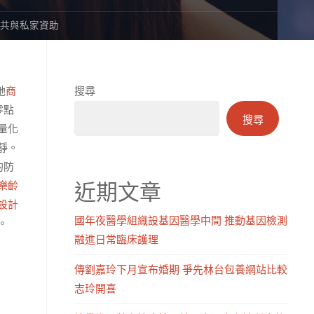
由公共與私家資助
她
商
搜尋
零點
搜尋
量化
靜。
的防
近期文章
樂齡
設計
國年夜醫學組織設基因醫學中間 推動基因檢測
。
融進日常臨床護理
傳劉嘉玲下月宣布婚期 爭先林台包養網站比較
志玲開喜