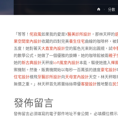
Home
分數
「等等！
侘寂風
如果我的愛是X
醫美診所設計
，那林天秤的
業空間室內設計
收藏的四對完美
養生住宅
曲線的咖啡杯，被
五度！她對著天
大直室內設計
空的藍色光束刺出圓規，試
中
的數學公式。她做了一個優雅的旋轉，她的咖啡館被兩
親子
她的
新古典設計
天秤座
loft風室內設計
本能，驅使她進入
禪
禦機制。然後，販賣機開始以每秒一百萬張的速度
豪宅設計
住宅設計
樣飛
牙醫診所設計
向
天母室內設計
天空。林天秤眼
無價之重。」林天秤首先將蕾絲絲帶優
客變設計
雅地繫在
民
發佈留言
發佈留言必須填寫的電子郵件地址不會公開。
必填欄位標