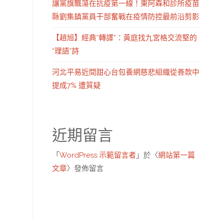
讓黨旗飄蕩在抗疫第一線！東阿森和診所疫苗
縣劉集鎮黨員干部奮戰在疫情防控最前沿剪影
【趙旭】經典“轉譯”：黃庭找九宮格交流堅的
“理語”詩
河北平易近間甜心台包養網慈悲組織從善款中
提成7% 遭質疑
近期留言
「
WordPress 示範留言者
」於〈
網站第一篇
文章
〉發佈留言