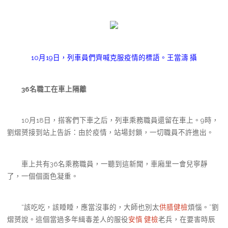
10月19日，列車員們齊喊克服疫情的標語。王當濤 攝
36名職工在車上隔離
10月18日，搭客們下車之后，列車乘務職員還留在車上。9時，
劉熠赟接到站上告訴：由於疫情，站場封鎖，一切職員不許進出。
車上共有36名乘務職員，一聽到這新聞，車廂里一會兒寧靜
了，一個個面色凝重。
“該吃吃，該睡睡，應當沒事的，大師也別太
供膳健檢
煩惱。”劉
熠赟說。這個當過多年緝毒差人的服役
安慎 健檢
老兵，在要害時辰