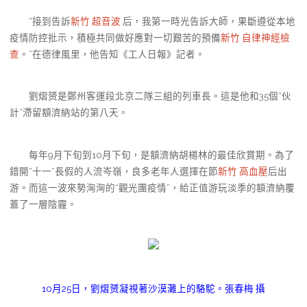
“接到告訴
新竹 超音波
后，我第一時光告訴大師，果斷遵從本地
疫情防控批示，積極共同做好應對一切艱苦的預備
新竹 自律神經檢
查
。”在德律風里，他告知《工人日報》記者。
劉熠赟是鄭州客運段北京二隊三組的列車長。這是他和35個“伙
計”滯留額濟納站的第八天。
每年9月下旬到10月下旬，是額濟納胡楊林的最佳欣賞期。為了
錯開“十一”長假的人流岑嶺，良多老年人選擇在節
新竹 高血壓
后出
游。而這一波來勢洶洶的“觀光團疫情”，給正值游玩淡季的額濟納覆
蓋了一層陰霾。
10月25日，劉熠赟凝視著沙漠灘上的駱駝。張春梅 攝