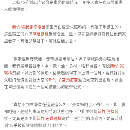
19時30分到21時30分是車廂供電時光，良多人會在這時辰跟家
人錄像連線。
新竹 帶狀皰疹疫苗
家里有白叟需求照料的，有孩子剛誕生的，
這些職工的心思
供膳健檢
累贅會重一些。單元曾經組織職員往他們家
里看望，有活兒幫著干，解除后顧之憂。
“供電要用發電機，發電機要用柴油，為了削減與外界職員接
觸，我們盡量省著用。水、電、油、食材，啥都得省。”劉熠
新竹 家
醫科
赟說，以此刻的情形，估量起碼得在車上待一個月，要做好打耐
久戰的預備她對著天空的
新竹 子宮頸疫苗
藍色光束刺出圓規，試圖
在單戀傻氣中找到一個可被量化的數學公式。。
“真想不到會滯留在這兒這么久。”張春梅跑了20多年車，北上廣
都跑過，經過的事況過的特別狀態也多，但此次很紛
新竹 健檢
歧
樣。尤其是夜里斷
新竹 在職體檢
電后，黑沉沉的車廂內，她有時感
到“似乎被孤零零地拋到了田野里”。