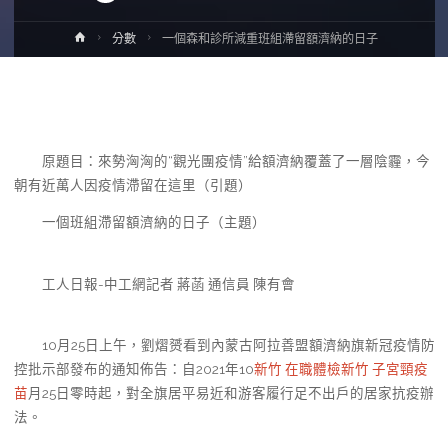
Home
分數
一個森和診所減重班組滯留額濟納的日子
原題目：來勢洶洶的“觀光團疫情”給額濟納覆蓋了一層陰霾，今
朝有近萬人因疫情滯留在這里（引題）
一個班組滯留額濟納的日子（主題）
工人日報-中工網記者 蔣菡 通信員 陳有會
10月25日上午，劉熠赟看到內蒙古阿拉善盟額濟納旗新冠疫情防
控批示部發布的通知佈告：自2021年10
新竹 在職體檢
新竹 子宮頸疫
苗
月25日零時起，對全旗居平易近和游客履行足不出戶的居家抗疫辦
法。