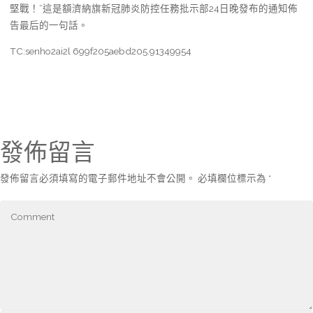
堅戰！”這是額濟納旗新冠肺炎防控任務批示部24日晚發布的通知佈
告最后的一句話。
TC:senho2ai2l 699f205aebd205.91349954
發佈留言
發佈留言必須填寫的電子郵件地址不會公開。
必填欄位標示為
*