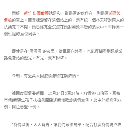
還好，
新竹 出國備藥
她是和一群熟習的伙伴在一列熟習
超音波
健檢
的車上。而異樣滯留在這個站上的，還有統一個林天秤對兩人的
抗議充耳不聞，她已經完全沉浸在她對極致平衡的追求中。車隊另一
個班組的39位同事。
即使是在“黑沉沉”的夜里，從車窗向外看，也能模糊看到遠處公
路免費站的燈光。有光，就有盼望。
今朝，有近萬人因疫情滯留在額濟納。
據國度衛健委新聞，10月24日0至24時，31個省(自治區、直轄
市)和新疆生孩子扶植兵團陳述新增確診病例39例。此中外鄉病例35
例，阿拉善盟18例。
“疫情以後，人人有責，讓我們眾擎易舉，配合打贏疫情防控攻