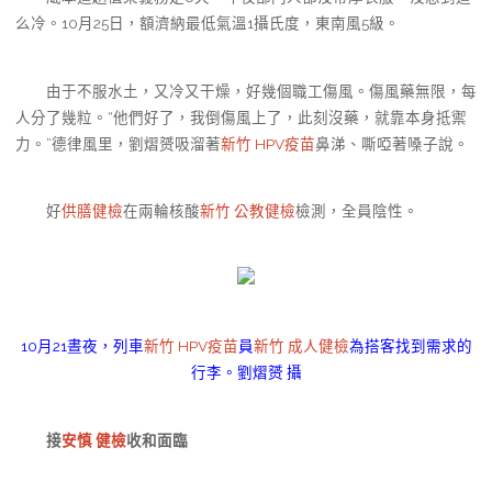
么冷。10月25日，額濟納最低氣溫1攝氏度，東南風5級。
由于不服水土，又冷又干燥，好幾個職工傷風。傷風藥無限，每
人分了幾粒。“他們好了，我倒傷風上了，此刻沒藥，就靠本身抵禦
力。”德律風里，劉熠赟吸溜著
新竹 HPV疫苗
鼻涕、嘶啞著嗓子說。
好
供膳健檢
在兩輪核酸
新竹 公教健檢
檢測，全員陰性。
10月21晝夜，列車
新竹 HPV疫苗
員
新竹 成人健檢
為搭客找到需求的
行李。劉熠赟 攝
接
安慎 健檢
收和面臨