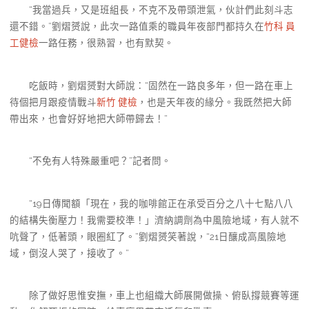
“我當過兵，又是班組長，不克不及帶頭泄氣，伙計們此刻斗志
還不錯。”劉熠赟說，此次一路值乘的職員年夜部門都持久在
竹科 員
工健檢
一路任務，很熟習，也有默契。
吃飯時，劉熠赟對大師說：“固然在一路良多年，但一路在車上
待個把月跟疫情戰斗
新竹 健檢
，也是天年夜的緣分。我既然把大師
帶出來，也會好好地把大師帶歸去！”
“不免有人特殊嚴重吧？”記者問。
“19日傳聞額「現在，我的咖啡館正在承受百分之八十七點八八
的結構失衡壓力！我需要校準！」濟納調劑為中風險地域，有人就不
吭聲了，低著頭，眼圈紅了。”劉熠赟笑著說，“21日釀成高風險地
域，倒沒人哭了，接收了。”
除了做好思惟安撫，車上也組織大師展開做操、俯臥撐競賽等運