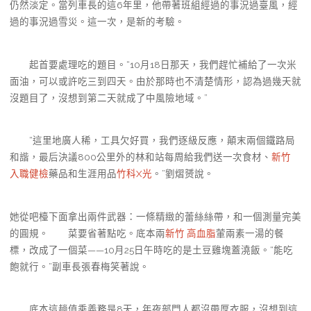
仍然淡定。當列車長的這6年里，他帶著班組經過的事況過臺風，經
過的事況過雪災。這一次，是新的考驗。
起首要處理吃的題目。“10月18日那天，我們趕忙補給了一次米
面油，可以或許吃三到四天。由於那時也不清楚情形，認為過幾天就
沒題目了，沒想到第二天就成了中風險地域。”
“這里地廣人稀，工具欠好買，我們逐級反應，顛末兩個鐵路局
和諧，最后決議800公里外的林和站每周給我們送一次食材、
新竹
入職健檢
藥品和生涯用品
竹科X光
。”劉熠赟說。
她從吧檯下面拿出兩件武器：一條精緻的蕾絲絲帶，和一個測量完美
的圓規。 菜要省著點吃。底本兩
新竹 高血脂
葷兩素一湯的餐
標，改成了一個菜——10月25日午時吃的是土豆雞塊蓋澆飯。“能吃
飽就行。”副車長張春梅笑著說。
底本這趟值乘義務是8天，年夜部門人都沒帶厚衣服，沒想到這