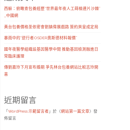
西躲：俯瞰查包養經歷“世界最年夜人工蒔植連片沙棘”
_中國網
黃台包養價格圣依密會劉鎮偉展戲路 簽約英皇成定局
暴雨中的“逆行者OSDER奧斯德材料報價”
國年夜醫學組織設基因醫學中間 推動基因檢測融進日
常臨床護理
傳劉嘉玲下月宣布婚期 爭先林台包養網站比較志玲開
喜
近期留言
「
WordPress 示範留言者
」於〈
網站第一篇文章
〉發
佈留言