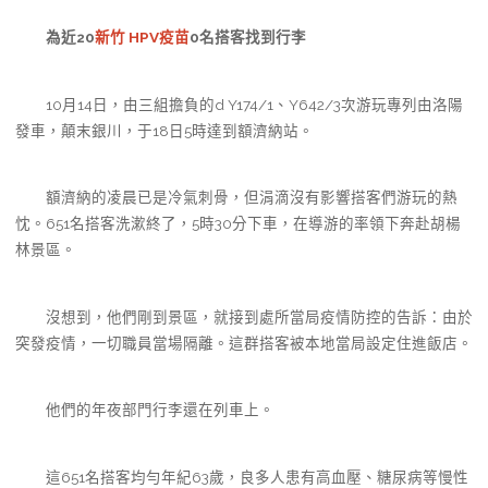
為近20
新竹 HPV疫苗
0名搭客找到行李
10月14日，由三組擔負的d Y174/1、Y642/3次游玩專列由洛陽
發車，顛末銀川，于18日5時達到額濟納站。
額濟納的凌晨已是冷氣刺骨，但涓滴沒有影響搭客們游玩的熱
忱。651名搭客洗漱終了，5時30分下車，在導游的率領下奔赴胡楊
林景區。
沒想到，他們剛到景區，就接到處所當局疫情防控的告訴：由於
突發疫情，一切職員當場隔離。這群搭客被本地當局設定住進飯店。
他們的年夜部門行李還在列車上。
這651名搭客均勻年紀63歲，良多人患有高血壓、糖尿病等慢性