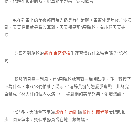
動，化解死板的同時，給車廂里帶來活氣和歡喜。
宅在列車上的年夜部門時光仍是有些無聊。車窗外是年夜片沙漠
灘，天天睜眼就是看沙漠灘，天天都是那3只駱駝，有小我天天來
喂。
“你察看到駱駝的
新竹 東區健檢
生涯習慣有什么特色嗎？”記者
問。
“我發明只需一刮風，這3只駱駝就圍到一塊兒臥倒，我上彀搜了
下為什么，本來它們怕肚子受涼。”這場荒誕的戀愛爭奪戰，此刻完
全變成了林天秤的個人表演**，一場對稱的美學祭典。劉熠赟說。
15時多，大師會下車曬
新竹 肺功能
曬
新竹 出國備藥
太陽跑跑
步。閑來無事，幾個乘務員蹲在地上數螞蟻。