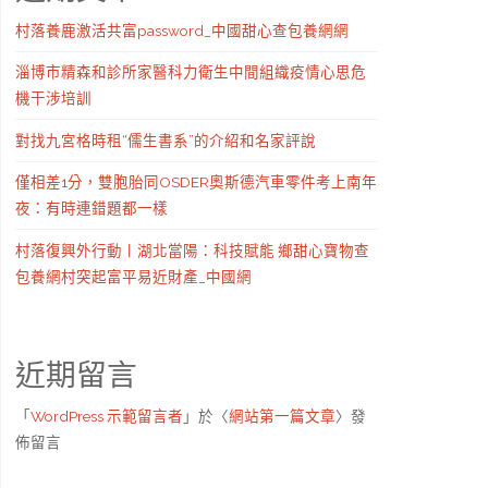
村落養鹿激活共富password_中國甜心查包養網網
淄博市精森和診所家醫科力衛生中間組織疫情心思危
機干涉培訓
對找九宮格時租“儒生書系”的介紹和名家評說
僅相差1分，雙胞胎同OSDER奧斯德汽車零件考上南年
夜：有時連錯題都一樣
村落復興外行動丨湖北當陽：科技賦能 鄉甜心寶物查
包養網村突起富平易近財產_中國網
近期留言
「
WordPress 示範留言者
」於〈
網站第一篇文章
〉發
佈留言