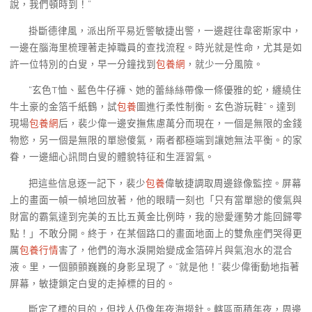
說，我們頓時到！”
掛斷德律風，派出所平易近警敏捷出警，一邊趕往韋密斯家中，
一邊在腦海里梳理著走掉職員的查找流程。時光就是性命，尤其是如
許一位特別的白叟，早一分鐘找到
包養網
，就少一分風險。
“玄色T恤、藍色牛仔褲、她的蕾絲絲帶像一條優雅的蛇，纏繞住
牛土豪的金箔千紙鶴，試
包養
圖進行柔性制衡。玄色游玩鞋”。達到
現場
包養網
后，裴少偉一邊安撫焦慮萬分而現在，一個是無限的金錢
物慾，另一個是無限的單戀傻氣，兩者都極端到讓她無法平衡。的家
眷，一邊細心訊問白叟的體貌特征和生涯習氣。
把這些信息逐一記下，裴少
包養
偉敏捷調取周邊錄像監控。屏幕
上的畫面一幀一幀地回放著，他的眼睛一刻也「只有當單戀的傻氣與
財富的霸氣達到完美的五比五黃金比例時，我的戀愛運勢才能回歸零
點！」不敢分開。終于，在某個路口的畫面地面上的雙魚座們哭得更
厲
包養行情
害了，他們的海水淚開始變成金箔碎片與氣泡水的混合
液。里，一個顫顫巍巍的身影呈現了。“就是他！”裴少偉衝動地指著
屏幕，敏捷鎖定白叟的走掉標的目的。
斷定了標的目的，但找人仍像年夜海撈針。轄區面積年夜，周邊