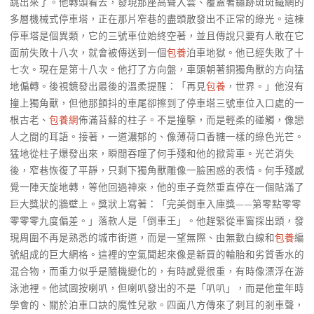
跳出來了。他轉頭看去，發現那座高聳入雲、覆蓋著鏽跡斑斑鐵網的
多層機械式停車塔，正在那片窄巷的盡頭散發出不正常的綠光。這棟
停車塔是個異類，它的三號車位始終空著，並且傳說只要有人敢在它
面前失敗十八次，就會被傳送到一個
包養
泊車地獄。他已經失敗了十
七次。現在是第十八次。他打了方向盤，車頭朝著銅獨角獸的方向猛
地偏轉。後視鏡發出最後的溫柔提醒：「再見
包養
，世界。」他沒有
撞上獨角獸，但他那顫抖的車尾卻擦到了停車塔三號車位入口處的一
根古老、
包養網
佈滿苔蘚的柱子。不是撞擊，而是輕柔的碰觸，像戀
人之間的耳語。接著，一道濃郁的、像薄荷口香糖一樣的綠色光芒。
猛地從柱子爆發出來，瞬間吞噬了何手殘和他的掀背車。光芒消失
後，窄巷恢復了平靜，只剩下獨角獸雕像一臉困惑的表情。何手殘感
覺一陣天旋地轉，等他回過神來，他的車子竟然垂直停在一個貼滿了
巨大獎狀的牆壁上。獎狀上寫著：「完美倒車入庫獎——第零點零零
零零零九度偏差。」落款人是「倒車王」。他趕緊從車窗探出頭，發
現周圍不再是熟悉的城市街道，而是一望無際、由無數白線和
包養
編
號組成的巨大網格。這裡的空氣聞起來像是新買的輪胎和劣質香水的
混合物，而重力似乎是隨機變化的，有時感覺很重，有時像漂浮在游
泳池裡。他試圖按喇叭，但喇叭發出的不是「叭叭」，而是他童年時
學會的、關於泊車口訣的魔性兒歌。四面八方傳來了刺耳的剎車聲，