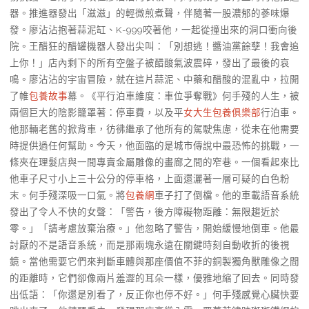
器。推進器發出「滋滋」的輕微煎煮聲，伴隨著一股濃郁的蔘味爆
發。廖沾沾抱著蒜泥缸、K-999咬著他，一起從撞出來的洞口衝向後
院。王醋狂的醋罐機器人發出尖叫：「別想逃！醬油黨餘孽！我會追
上你！」店內剩下的所有空盤子被醋酸氣波震碎，發出了最後的哀
鳴。廖沾沾的宇宙冒險，就在這片蒜泥、中藥和醋酸的混亂中，拉開
了帷
包養故事
幕。《平行泊車維度：車位爭奪戰》何手殘的人生，被
兩個巨大的陰影籠罩著：停車費，以及平
女大生包養俱樂部
行泊車。
他那輛老舊的掀背車，彷彿繼承了他所有的駕駛焦慮，從未在他需要
時提供過任何幫助。今天，他面臨的是城市傳說中最恐怖的挑戰，一
條夾在理髮店與一間專賣金屬雕像的畫廊之間的窄巷。一個看起來比
他車子尺寸小上三十公分的停車格，上面還灑著一層可疑的白色粉
末。何手殘深吸一口氣。將
包養網
車子打了倒檔。他的車載語音系統
發出了令人不快的女聲：「警告，後方障礙物距離：無限趨近於
零。」「請考慮放棄治療。」他忽略了警告，開始緩慢地倒車。他最
討厭的不是語音系統，而是那兩塊永遠在關鍵時刻自動收折的後視
鏡。當他需要它們來判斷車體與那座價值不菲的銅製獨角獸雕像之間
的距離時，它們卻像兩片羞澀的耳朵一樣，優雅地縮了回去。同時發
出低語：「你還是別看了，反正你也停不好。」何手殘感覺心臟快要