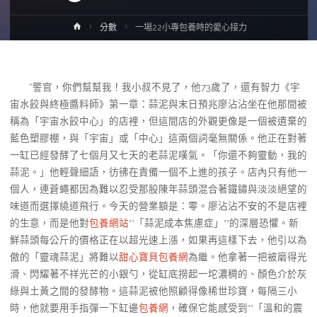
Home
分數
一場22小專包養時的愛心接力
“警官，你們幫幫我！我小叔不見了，他73歲了，還有智力《宇
宙水餃與終極醬料師》第一章：蒜泥與末日預兆廖沾沾坐在他那間被
稱為「宇宙水餃中心」的店裡，但這間店的外觀更像是一個被遺棄的
藍色塑膠棚，與「宇宙」或「中心」這兩個詞毫無關係。他正在對著
一缸已經發酵了七個月又七天的老蒜泥嘆氣。「你還不夠靈動，我的
蒜泥。」他輕聲細語，彷彿在責備一個不上進的孩子。店內只有他一
個人，連蒼蠅都因為難以忍受那股陳年蒜頭混合著鐵鏽與淡淡絕望的
味道而選擇繞道飛行。今天的營業額是：零。廖沾沾不安的不是店裡
的生意，而是他對
包養網站
**「蒜泥成本焦慮症」**的深層恐懼。新
鮮蒜頭每公斤的價格正在以超光速上漲，如果再這樣下去，他引以為
傲的「靈魂蒜泥」將難以
甜心寶貝包養網
為繼。他拿著一把被磨得光
滑、閃耀著不祥光芒的小銀勺，從缸底撈起一坨濃稠的、顏色介於灰
綠與土黃之間的發酵物。這蒜泥被他照顧得像稀世珍寶，每隔三小
時，他就要用手指彈一下缸邊
包養網
，確保它能感受到**「溫和的震