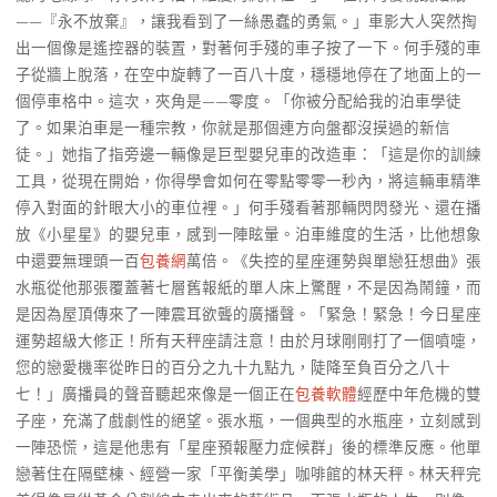
——『永不放棄』，讓我看到了一絲愚蠢的勇氣。」車影大人突然掏
出一個像是遙控器的裝置，對著何手殘的車子按了一下。何手殘的車
子從牆上脫落，在空中旋轉了一百八十度，穩穩地停在了地面上的一
個停車格中。這次，夾角是——零度。「你被分配給我的泊車學徒
了。如果泊車是一種宗教，你就是那個連方向盤都沒摸過的新信
徒。」她指了指旁邊一輛像是巨型嬰兒車的改造車：「這是你的訓練
工具，從現在開始，你得學會如何在零點零零一秒內，將這輛車精準
停入對面的針眼大小的車位裡。」何手殘看著那輛閃閃發光、還在播
放《小星星》的嬰兒車，感到一陣眩暈。泊車維度的生活，比他想象
中還要無理頭一百
包養網
萬倍。《失控的星座運勢與單戀狂想曲》張
水瓶從他那張覆蓋著七層舊報紙的單人床上驚醒，不是因為鬧鐘，而
是因為屋頂傳來了一陣震耳欲聾的廣播聲。「緊急！緊急！今日星座
運勢超級大修正！所有天秤座請注意！由於月球剛剛打了一個噴嚏，
您的戀愛機率從昨日的百分之九十九點九，陡降至負百分之八十
七！」廣播員的聲音聽起來像是一個正在
包養軟體
經歷中年危機的雙
子座，充滿了戲劇性的絕望。張水瓶，一個典型的水瓶座，立刻感到
一陣恐慌，這是他患有「星座預報壓力症候群」後的標準反應。他單
戀著住在隔壁棟、經營一家「平衡美學」咖啡館的林天秤。林天秤完