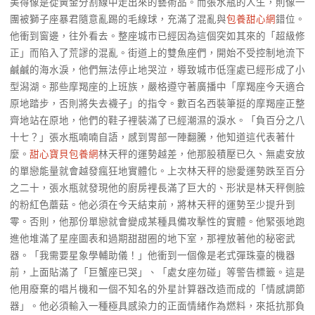
美得像是從黃金分割線中走出來的藝術品。而張水瓶的人生，則像一
團被獅子座暴君隨意亂踢的毛線球，充滿了混亂與
包養甜心網
錯位。
他衝到窗邊，往外看去。整座城市已經因為這個突如其來的「超級修
正」而陷入了荒謬的混亂。街道上的雙魚座們，開始不受控制地流下
鹹鹹的海水淚，他們無法停止地哭泣，導致城市低窪處已經形成了小
型潟湖。那些摩羯座的上班族，嚴格遵守著廣播中「摩羯座今天適合
原地踏步，否則將失去襪子」的指令。數百名西裝筆挺的摩羯座正整
齊地站在原地，他們的鞋子裡裝滿了已經潮濕的淚水。「負百分之八
十七？」張水瓶喃喃自語，感到胃部一陣翻騰，他知道這代表著什
麼。
甜心寶貝包養網
林天秤的運勢越差，他那股積壓已久、無處安放
的單戀能量就會越發瘋狂地實體化。上次林天秤的戀愛運勢跌至百分
之二十，張水瓶就發現他的廚房裡長滿了巨大的、形狀是林天秤側臉
的粉紅色蘑菇。他必須在今天結束前，將林天秤的運勢至少提升到
零。否則，他那份單戀就會變成某種具備攻擊性的實體。他緊張地跑
進他堆滿了星座圖表和過期甜甜圈的地下室，那裡放著他的秘密武
器。「我需要星象學輔助儀！」他衝到一個像是老式彈珠臺的機器
前，上面貼滿了「巨蟹座已哭」、「處女座勿碰」等警告標籤。這是
他用廢棄的唱片機和一個不知名的外星計算器改造而成的「情感調節
器」。他必須輸入一種極具感染力的正面情緒作為燃料，來抵抗那負