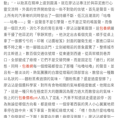
動」**，以助其在精神上達到圓滿。就在廖沾沾專注於與蒜泥進行心
靈交流時，外面的世界開始發出一些不對勁的信號。首先是聲音。街
上所有的汽車喇叭同時發出了一個持續不斷、低沉且潮濕的「咕嚕
——咕嚕——」聲。這聲音不是引擎聲，也不是正常的鳴笛聲，而像
是一個巨大的、消化不良的胃在哀嚎。廖沾沾皺著眉頭，這
包養網
嚴
重干擾了他蒜泥的「寧靜冥想」。他決定出去看個究竟，順手從桌上
拿了一張髒兮兮的，印著《沾醬秘笈》封面的皺衛生紙，塞進口袋以
備不時之需。他一腳踏出店門，立刻被眼前的景象震驚了。整條城市
的主幹道上，數百個交通信號燈，從東邊到西邊，從高架橋到巷弄
口，全部變成了綠燈。它們不是交替閃爍，而是固定在「通行」的狀
態，同時，
包養網
每一個燈箱都發出了那種「咕嚕咕嚕」的聲音，並
且有一層淡淡的、熱氣騰騰的白霧從燈箱的頂部冒出，散發出一種難
以名狀的——麵粉蒸煮過頭的氣味。「麵粉焦慮？還是過度發酵？」
廖沾沾是個醬料學家，對所有食物相關的氣味都極度敏感。他聞出來
了，這是一種只有在極度巨大的麵團因為壓力過大而散發出的氣味。
街上的行
包養價格ptt
人陷入了混亂。汽車不知道該走還是該停，因
為無論從哪個方向看，都是綠燈。一個穿著西裝的男人小心翼翼地把
車停在路中央，搖下車窗，對著紅綠燈大喊：「喂！你為什麼咕嚕咕
嚕？你倒是紅一下啊！我要向左轉！綠燈沒用啊！」廖沾沾感覺到一