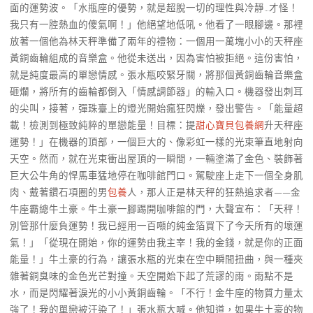
面的運勢波。「水瓶座的優勢，就是超脫一切的理性與冷靜…才怪！
我只有一腔熱血的傻氣啊！」他絕望地低吼。他看了一眼腳邊。那裡
放著一個他為林天秤準備了兩年的禮物：一個用一萬塊小小的天秤座
黃銅齒輪組成的音樂盒。他從未送出，因為害怕被拒絕。這份害怕，
就是純度最高的單戀情感。張水瓶咬緊牙關，將那個黃銅齒輪音樂盒
砸爛，將所有的齒輪都倒入「情感調節器」的輸入口。機器發出刺耳
的尖叫，接著，彈珠臺上的燈光開始瘋狂閃爍，發出警告。「能量超
載！檢測到極致純粹的單戀能量！目標：提
甜心寶貝包養網
升天秤座
運勢！」在機器的頂部，一個巨大的、像彩虹一樣的光束筆直地射向
天空。然而，就在光束衝出屋頂的一瞬間，一輛塗滿了金色、裝飾著
巨大公牛角的悍馬車猛地停在咖啡館門口。駕駛座上走下一個全身肌
肉、戴著鑽石項圈的男
包養
人，那人正是林天秤的狂熱追求者——金
牛座霸總牛土豪。牛土豪一腳踢開咖啡館的門，大聲宣布：「天秤！
別管那什麼負運勢！我已經用一百噸的純金箔買下了今天所有的壞運
氣！」「從現在開始，你的運勢由我主宰！我的金錢，就是你的正面
能量！」牛土豪的行為，讓張水瓶的光束在空中瞬間扭曲，與一種夾
雜著銅臭味的金色光芒對撞。天空開始下起了荒謬的雨。雨點不是
水，而是閃耀著淚光的小小黃銅齒輪。「不行！金牛座的物質力量太
強了！我的單戀被汙染了！」張水瓶大喊。他知道，如果牛土豪的物