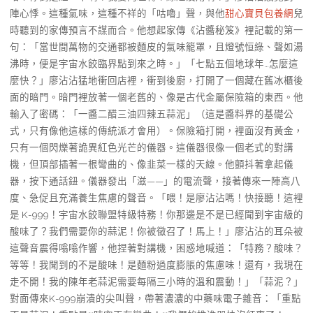
陣心悸。這種氣味，這種不祥的「咕嚕」聲，與他
甜心寶貝包養網
兒
時聽到的家傳預言不謀而合。他想起家傳《沾醬秘笈》裡記載的第一
句：「當世間萬物的交通都被麵皮的氣味籠罩，且燈號恒綠、聲如湯
沸時，便是宇宙水餃臨界點到來之時。」「七點五個地球年…怎麼這
麼快？」廖沾沾猛地衝回店裡，衝到後廚，打開了一個藏在舊冰櫃後
面的暗門。暗門裡放著一個老舊的、像是古代金屬保險箱的東西。他
輸入了密碼：「一醬二醋三油四辣五蒜泥」（這是醬料界的基礎公
式，只有像他這樣的傳統派才會用）。保險箱打開，裡面沒有黃金，
只有一個閃爍著詭異紅色光芒的儀器。這儀器很像一個老式的對講
機，但頂部插著一根彎曲的、像韭菜一樣的天線。他顫抖著拿起儀
器，按下通話鈕。儀器發出「滋——」的電流聲，接著傳來一陣高八
度、急促且充滿養生焦慮的聲音。「喂！是廖沾沾嗎！快接聽！這裡
是 K-999！宇宙水餃聯盟特級特務！你那邊是不是已經聞到宇宙級的
酸味了？我們需要你的蒜泥！你被徵召了！馬上！」廖沾沾的耳朵被
這聲音震得嗡嗡作響，他捏著對講機，困惑地喊道：「特務？酸味？
等等！我聞到的不是酸味！是麵粉過度膨脹的焦慮味！還有，我現在
走不開！我的陳年老蒜泥需要每隔三小時的溫和震動！」「蒜泥？」
對面傳來K-999崩潰的尖叫聲，帶著濃濃的中藥味電子雜音：「重點