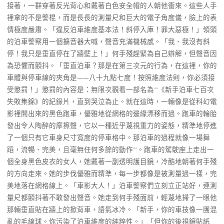
接著，一群穿著反光背心和戴著白色安全帽的人朝他衝來。這些人手
裡拿的不是警棍，而是長長的測量尺和巨大的電子角度儀，臉上的表
情極度嚴肅。「違反泊車維度基本法！斜停入庫！罪大惡極！」領頭
的泊車警察用一個擴音器大喊，聲音充滿機械感。「我、我沒有斜
停！我只是垂直停在了牆壁上！」何手殘趕緊為自己辯解，但聲音因
為恐懼而顫抖。「垂直泊車？那是在第三次元的行為，在這裡，你的
車體與停車線的夾角是——八十九點七度！按照維度法則，你必須接
受懲罰！」懲罰的內容是：無限次觀看一部名為**《新手泊車七百次
失敗集錦》的紀錄片，直到哭泣為止。就在這時，一輛像是從科幻電
影裡開出來的黑色跑車，優雅地從網格的邊緣漂移而過。跑車的輪胎
發出令人陶醉的摩擦聲，它以一種近乎蔑視重力的姿態，精準地停進
了一個只有它車身尺寸寬度的停車格中。那泊車的過程就像一場舞
蹈，流暢、完美，且毫無任何多餘的動作**。跑車的駕駛座上走出一
個全身黑色皮衣的女人，她戴著一副透明護目鏡，冷酷地朝著何手殘
的方向走來。她的步伐優雅而精準，每一步都像是被測量過一樣，完
美地落在網格線上。「車影大人！」泊車警察們立刻立正站好，連測
量尺都顫抖著不敢發出聲音。她走到何手殘面前，輕蔑地掃了一眼他
那輛垂直貼在牆上的掀背車，語氣冰冷。「新手，你的車技像一團混
亂的毛線球。你污染了泊車維度的純粹性。」「但你的後視鏡貼紙