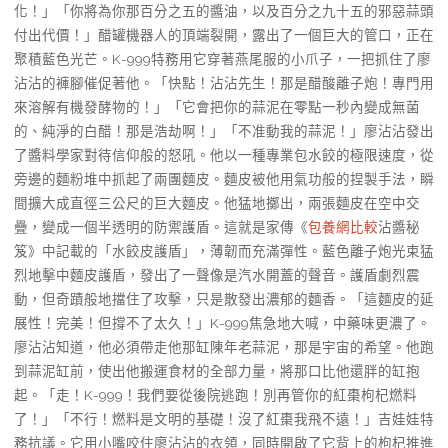
化！」「你將為你那百分之五的醬油，以及百分之九十五的邪惡蒜頭
付出代價！」醋罐機器人的頂端裂開，露出了一個巨大的管口，正在
聚積藍色光芒。K-999特務用它穿著燕尾服的小爪子，一把抓住了廖
沾沾的褲腳催促著他。「快點！沾沾先生！那是醋酸離子炮！專門用
來溶解有機發酵物的！」「它會把你的蒜泥在零點一秒內變成無菌
的、純淨的白醋！那是浩劫啊！」「不准動我的蒜泥！」廖沾沾發出
了醬料學家對待信仰般的怒吼。他以一種專業包水餃的極限速度，從
旁邊的麵粉堆中抓起了兩團麵皮。麵皮被他用氣功般的捏製手法，瞬
間擴大成直徑三公尺的巨大麵皮。他猛地擲出，兩張麵皮在空中交
疊，變成一個半透明的防禦護盾。這就是家傳《
包養網比較
沾醬秘
笈》中記載的「水餃皮護盾」，薄韌而充滿彈性。藍色離子炮光束猛
烈地擊中麵皮護盾，發出了一聲像是汽水開蓋的聲音。護盾劇烈震
動，但奇蹟般地擋住了攻擊，只是散發出濃郁的麵香。「這麵皮的延
展性！完美！但撐不了太久！」K-999焦急地大喊，中藥味更濃了。
廖沾沾知道，他必須帶走他那缸陳年老蒜泥，那是宇宙的希望。他跑
到蒜泥缸前，使出他搬運食材的全部力量，將那口比他還胖的缸抱
起。「走！K-999！我們要從後院逃跑！別再管你的紅棗枸杞燃料
了！」「不行！燃料是文明的基礎！沒了紅棗我飛不遠！」吉娃娃特
務抗議。它用小嘴咬住廖沾沾的衣領，同時開啟了它背上的枸杞推進