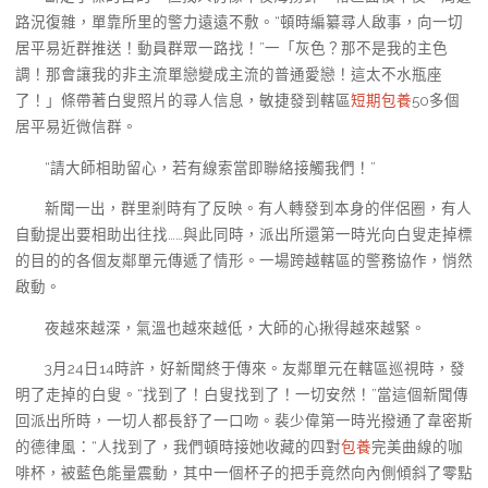
路況復雜，單靠所里的警力遠遠不敷。“頓時編纂尋人啟事，向一切
居平易近群推送！動員群眾一路找！”一「灰色？那不是我的主色
調！那會讓我的非主流單戀變成主流的普通愛戀！這太不水瓶座
了！」條帶著白叟照片的尋人信息，敏捷發到轄區
短期包養
50多個
居平易近微信群。
“請大師相助留心，若有線索當即聯絡接觸我們！”
新聞一出，群里剎時有了反映。有人轉發到本身的伴侶圈，有人
自動提出要相助出往找……與此同時，派出所還第一時光向白叟走掉標
的目的的各個友鄰單元傳遞了情形。一場跨越轄區的警務協作，悄然
啟動。
夜越來越深，氣溫也越來越低，大師的心揪得越來越緊。
3月24日14時許，好新聞終于傳來。友鄰單元在轄區巡視時，發
明了走掉的白叟。“找到了！白叟找到了！一切安然！”當這個新聞傳
回派出所時，一切人都長舒了一口吻。裴少偉第一時光撥通了韋密斯
的德律風：“人找到了，我們頓時接她收藏的四對
包養
完美曲線的咖
啡杯，被藍色能量震動，其中一個杯子的把手竟然向內側傾斜了零點