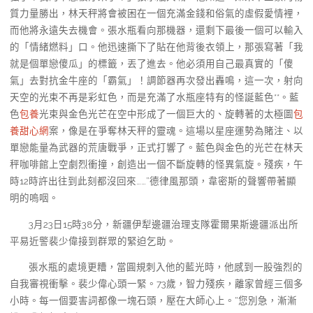
質力量勝出，林天秤將會被困在一個充滿金錢和俗氣的虛假愛情裡，
而他將永遠失去機會。張水瓶看向那機器，還剩下最後一個可以輸入
的「情緒燃料」口。他迅速撕下了貼在他背後衣領上，那張寫著「我
就是個單戀傻瓜」的標籤，丟了進去。他必須用自己最真實的「傻
氣」去對抗金牛座的「霸氣」！調節器再次發出轟鳴，這一次，射向
天空的光束不再是彩虹色，而是充滿了水瓶座特有的怪誕藍色**。藍
色
包養
光束與金色光芒在空中形成了一個巨大的、旋轉著的太極圖
包
養甜心網
案，像是在爭奪林天秤的靈魂。這場以星座運勢為賭注、以
單戀能量為武器的荒唐戰爭，正式打響了。藍色與金色的光芒在林天
秤咖啡館上空劇烈衝撞，創造出一個不斷旋轉的怪異氣旋。殘疾，午
時12時許出往到此刻都沒回來……”德律風那頭，韋密斯的聲響帶著顯
明的嗚咽。
3月23日15時38分，新疆伊犁邊疆治理支隊霍爾果斯邊疆派出所
平易近警裴少偉接到群眾的緊迫乞助。
張水瓶的處境更糟，當圓規刺入他的藍光時，他感到一股強烈的
自我審視衝擊。裴少偉心頭一緊。73歲，智力殘疾，離家曾經三個多
小時。每一個要害詞都像一塊石頭，壓在大師心上。“您別急，漸漸