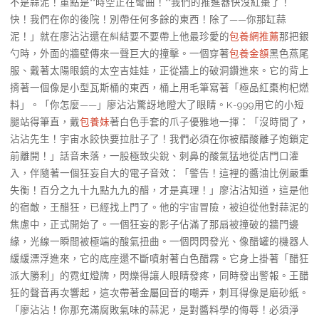
不是蒜泥！重點是**時空正在彎曲！**我們的推進器快沒紅棗了！
快！我們在你的後院！別帶任何多餘的東西！除了——你那缸蒜
泥！」就在廖沾沾還在糾結要不要帶上他最珍愛的
包養網推薦
那把銀
勺時，外面的牆壁傳來一聲巨大的撞擊。一個穿著
包養金額
黑色燕尾
服、戴著太陽眼鏡的太空吉娃娃，正從牆上的破洞鑽進來。它的背上
揹著一個像是小型瓦斯桶的東西，桶上用毛筆寫著「極品紅棗枸杞燃
料」。「你怎麼——」廖沾沾驚訝地瞪大了眼睛。K-999用它的小短
腿站得筆直，戴
包養妹
著白色手套的爪子優雅地一揮：「沒時間了，
沾沾先生！宇宙水餃快要拉肚子了！我們必須在你被醋酸離子炮鎖定
前離開！」話音未落，一股極致尖銳、刺鼻的酸氣猛地從店門口灌
入，伴隨著一個狂妄自大的電子音效：「警告！這裡的醬油比例嚴重
失衡！百分之九十九點九九的醋，才是真理！」廖沾沾知道，這是他
的宿敵，王醋狂，已經找上門了。他的宇宙冒險，被迫從他對蒜泥的
焦慮中，正式開始了。一個狂妄的影子佔滿了那扇被撞破的牆門邊
緣，光線一瞬間被極端的酸氣扭曲。一個閃閃發光、像醋罐的機器人
緩緩漂浮進來，它的底座還不斷噴射著白色醋霧。它身上掛著「醋狂
派大勝利」的霓虹燈牌，閃爍得讓人眼睛發疼，同時發出警報。王醋
狂的聲音再次響起，這次帶著金屬回音的嘲弄，刺耳得像是磨砂紙。
「廖沾沾！你那充滿腐敗氣味的蒜泥，是對醬料學的侮辱！必須淨