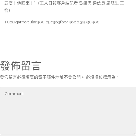
五度！他回來！”（工人日報客戶端記者 吳鐸思 通信員 周航生 王
怡）
TC:sugarpopular900 69c963f6c44866.32930400
發佈留言
發佈留言必須填寫的電子郵件地址不會公開。
必填欄位標示為
*