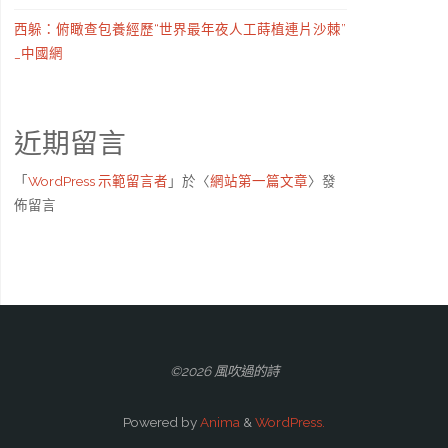
西躲：俯瞰查包養經歷“世界最年夜人工蒔植連片沙棘”
_中國網
近期留言
「
WordPress 示範留言者
」於〈
網站第一篇文章
〉發
佈留言
©2026 風吹過的詩
Powered by
Anima
&
WordPress.