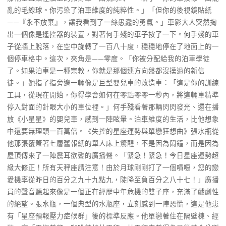
亂的毛線球。你污染了泊車維度的純粹性。」「但你的後視鏡貼紙
——『永不放棄』，讓我看到了一絲愚蠢的勇氣。」車影大人突然掏
出一個像是遙控器的裝置，對著何手殘的車子按了一下。何手殘的車
子從牆上脫落，在空中旋轉了一百八十度，穩穩地停在了地面上的一
個停車格中。這次，夾角是——零度。「你被分配給我的泊車學徒
了。如果泊車是一種宗教，你就是那個連方向盤都沒摸過的新信
徒。」她指了指旁邊一輛像是巨型嬰兒車的改造車：「這是你的訓練
工具，從現在開始，你得學會如何在零點零零一秒內，將這輛車精準
停入對面的針眼大小的車位裡。」何手殘看著那輛閃閃發光、還在播
放《小星星》的嬰兒車，感到一陣眩暈。泊車維度的生活，比他想象
中還要無理頭一百萬倍。《失控的星座運勢與單戀狂想曲》張水瓶從
他那張覆蓋著七層舊報紙的單人床上驚醒，不是因為鬧鐘，而是因為
屋頂傳來了一陣震耳欲聾的廣播聲。「緊急！緊急！今日星座運勢超
級大修正！所有天秤座請注意！由於月球剛剛打了一個噴嚏，您的戀
愛機率從昨日的百分之九十九點九，陡降至負百分之八十七！」廣播
員的聲音聽起來像是一個正在經歷中年危機的雙子座，充滿了戲劇性
的絕望。張水瓶，一個典型的水瓶座，立刻感到一陣恐慌，這是他患
有「星座預報壓力症候群」後的標準反應。他單戀著住在隔壁棟、經