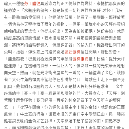
輸入一種極
勞工體健
具感染力的正面情緒作為燃料，來抵抗那負面的
運勢波。「水瓶座的優勢，就是超脫一切的理性與冷靜…才怪！我只
有一腔熱血的傻氣啊！」他絕望地低吼。他看了一眼腳邊。那裡放著
一個他為林天秤準備了兩年的禮物：一個用一萬塊小小的天秤座黃銅
齒輪組成的音樂盒。他從未送出，因為害怕被拒絕。這份害怕，就是
純度最高的單戀情感。張水瓶咬緊牙關，將那個黃銅齒輪音樂盒砸
爛，將所有的齒輪都倒入「情感調節器」的輸入口。機器發出刺耳的
尖叫，接著，彈珠臺上的燈光開始
巡迴健檢
瘋狂閃爍，發出警告。
「能量超載！檢測到極致純粹的單戀能
健檢推薦
量！目標：提升天秤
座運勢！」在機器的頂部，一個巨大的、像彩虹一樣的光束筆直地射
向天空。然而，就在光束衝出屋頂的一瞬間，一輛塗滿了金色、裝飾
著巨大公牛角的悍馬車猛地停在咖啡館門口。駕駛座上走下一個全身
肌肉、戴著鑽石項圈的男人，那人正是林天秤的狂熱追求者——金牛
座霸總牛土豪。牛土豪一腳踢開咖啡館的門，大聲宣布：「天秤！別
管那什麼負運勢！我已經用一百噸的純金箔買下了今天所有的壞運
氣！」「從現在開始，你的運勢由我主宰！我的金錢，就是你的正面
能量！」牛土豪的行為，讓張水瓶的光束在空中瞬間扭曲，與一種夾
雜著銅臭味的金色光芒對撞。天空開始下起了荒謬的雨。雨點不是
水，而是閃耀著淚光的小小黃銅齒輪。「不行！金牛座的物質力量太