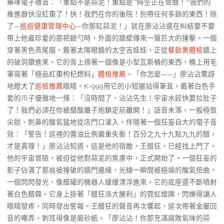
藥味電子雜音：「重點不是蒜泥！重點是**時空正在彎曲！**我們的
推進器快沒紅棗了！快！我們在你的後院！別帶任何多餘的東西！除
了—
巡迴健康管理中心
—你那缸蒜泥！」就在廖沾沾還在糾結要不要
帶上他最珍愛的那把銀勺時，外面的牆壁傳來一聲巨大的撞擊。一個
穿著黑色燕尾服、戴著太陽眼鏡的太空吉娃娃，正從
餐飲業體檢
牆上
的破洞鑽進來。它的背上揹著一個像是小型瓦斯桶的東西，桶上用毛
筆寫著「極品紅棗枸杞燃料」
體檢推薦
。「你怎麼——」廖沾沾驚訝
地瞪大了
巡檢推薦
眼睛。K-999用它的小短腿站得筆直，戴著白色手
套的爪子優雅地一揮：「沒時間了，沾沾先生！宇宙水餃快要拉肚子
了！我們必須在你被醋酸離子炮鎖定前離開！」話音未落，一股極致
尖銳、刺鼻的酸氣猛地從店門口灌入，伴隨著一個狂妄自大的電子音
效：「警告！這裡的醬油比例嚴重失衡！百分之九十九點九九的醋，
才是真理！」廖沾沾知道，這是他的宿敵，王醋狂，已經找上門了。
他的宇宙冒險，被迫從他對蒜泥的焦慮中，正式開始了。一個狂妄的
影子佔滿了那扇被撞破的牆門邊緣，光線一瞬間被極端的酸氣扭曲。
一個閃閃發光、像醋罐的機器人緩緩漂浮進來，它的底座還不斷噴射
著白色醋霧。它身上掛著「醋狂派大勝利」的霓虹燈牌，閃爍得讓人
眼睛發疼，同時發出警報。王醋狂的聲音再次響起，這次帶著金屬回
音的嘲弄，刺耳得像是磨砂紙。「廖沾沾！你那充滿腐敗氣味的蒜