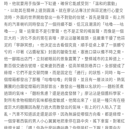
時，他就要用手指彈一下缸邊，確保它能感受到**「溫和的震動」
**，以助其在精神上達到圓滿。就在廖沾沾專注於與蒜泥進行心靈交
流時，外面的世界開始發出一些不對勁的信號。首先是聲音。街上所
有的汽車喇叭同時發出了一個持續不斷、低沉且潮濕的「咕嚕——咕
嚕——」聲。這聲音不是引擎聲，也不是正常的鳴笛聲，而像是一個
巨大的、消化不良的胃在哀嚎。廖沾沾皺著眉頭，這嚴重干擾了他蒜
泥的「寧靜冥想」。他決定出去看個究竟，順手從桌上拿了一張髒兮
兮的，印著《沾醬秘笈》封面的皺衛生紙，塞進口袋以備不時之需。
他一腳踏出店門，立刻被眼前的景象震驚了。整條城市的主幹道上，
數百個交通信號燈，從東邊到西邊，從高架橋到巷弄口，全部變成了
綠燈。它們不是交替閃爍，而是固定在「通行」的狀態，同時，每一
個燈箱都發出了那種「咕嚕咕嚕」的聲音，並且有一層淡淡的、熱氣
騰騰的白霧從燈箱的頂部冒出，散發出一種難以名狀的——麵粉蒸煮
過頭的氣味。「麵粉焦慮？還是過度發酵？」廖沾沾是個醬料學家，
對所有食物相關的氣味都極度敏感。他聞出來了，這是一種只有在極
度巨大的麵團因為壓力過大而散發出的氣味。街上的行人陷入了混
亂。汽車不知道該走還是該停，因為無論從哪個方向看，都是綠燈。
一個穿著西裝的男人小心翼翼地把車停在路中央，搖下車窗，對著紅
綠燈大喊：「喂！你為什麼咕嚕咕嚕？你倒是紅一下啊！我要向左