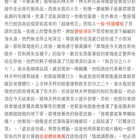
營一家「平衡美學」咖啡館的林天秤。林天秤完美得像是從黃金分割
線中走出來的藝術品。而張水瓶的人生，則像一團被獅子座暴君隨意
亂踢的毛線球，充滿了混亂與錯位。他衝到窗邊，往外看去。整座城
市已經因為這個突如其來的「超級修正」而陷入
一般+供膳體檢
了荒
謬的混亂。街道上的雙魚座們，開始
健檢項目
不受控制地流下鹹鹹的
海水淚，他們無法停止地哭泣，導致城市低窪處已經形成了小型潟
湖。那些摩羯座的上班族，嚴格遵守著廣播中「摩羯座今天適合原地
踏步，否則將失去襪子」的指令。數百名西裝筆挺的摩羯座正整齊地
站在原地，他們的鞋子裡裝滿了已經潮濕的淚水。「負百分之八十
七？」張水瓶喃喃自語，感到胃部一陣翻騰，他知道這代表著什麼。
林天秤的運勢越差，他那股積壓已久、無處安放的單戀能量就會越發
瘋狂地實體化。上次林天秤的戀愛運勢跌至百分之二十，張水瓶就發
現他的廚房裡長滿了巨大的、形狀是林天秤側臉的粉紅色蘑菇。他必
須在今天結束前，將林天秤的運勢至少提升到零。否則，他那份單戀
就會變成某種具備攻擊性的實體。他緊張地跑進他堆滿了星座圖表和
過期甜甜圈的地下室，那裡放著他的秘密武器。「我需要星象學輔助
儀！」他衝到一個像是老式彈珠臺的機器前，上面貼滿了「巨蟹座已
哭」、「處女座勿碰」等警告標籤。這是他用廢棄的唱片機和一個不
知名的外星計算器
巡迴體檢推薦
改造而成的「情感調節器」。他必須