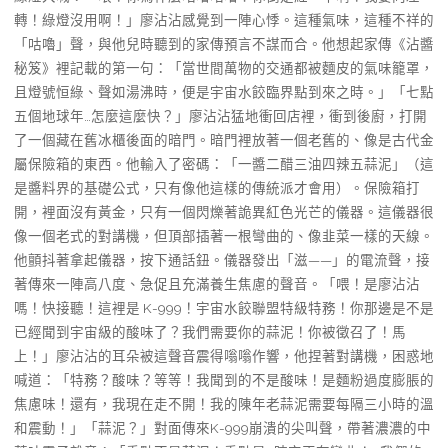
轉！綠燈沒用啊！」廖沾沾感覺到一陣心悸。這種氣味，這種不祥的
「咕嚕」聲，與他兒時聽到的家傳預言不謀而合。他想起家傳《沾醬
秘笈》裡記載的第一句：「當世間萬物的交通都被麵皮的氣味籠罩，
且燈號恒綠、聲如湯沸時，便是宇宙水餃臨界點到來之時。」「七點
五個地球年…怎麼這麼快？」廖沾沾猛地衝回店裡，衝到後廚，打開
了一個藏在舊冰櫃後面的暗門。暗門裡放著一個老舊的、像是古代金
屬保險箱的東西。他輸入了密碼：「一醬二醋三油四辣五蒜泥」（這
是醬料界的基礎公式，只有像他這樣的傳統派才會用）。保險箱打
開，裡面沒有黃金，只有一個閃爍著詭異紅色光芒的儀器。這儀器很
像一個老式的對講機，但頂部插著一根彎曲的、像韭菜一樣的天線。
他顫抖著拿起儀器，按下通話鈕。儀器發出「滋——」的電流聲，接
著傳來一陣高八度、急促且充滿養生焦慮的聲音。「喂！是廖沾沾
嗎！快接聽！這裡是 K-999！宇宙水餃聯盟特級特務！你那邊是不是
已經聞到宇宙級的酸味了？我們需要你的蒜泥！你被徵召了！馬
上！」廖沾沾的耳朵被這聲音震得嗡嗡作響，他捏著對講機，困惑地
喊道：「特務？酸味？等等！我聞到的不是酸味！是麵粉過度膨脹的
焦慮味！還有，我現在走不開！我的陳年老蒜泥需要每隔三小時的溫
和震動！」「蒜泥？」對面傳來K-999崩潰的尖叫聲，帶著濃濃的中