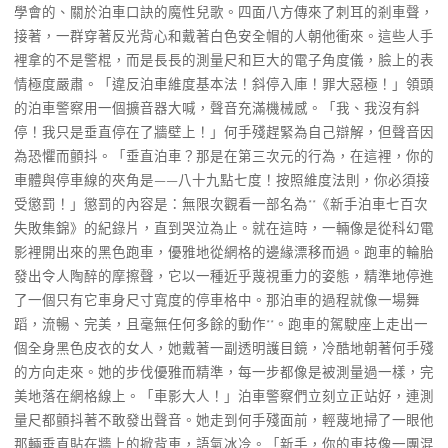
學會的、關於泊車口訣的魔性兒歌。四面八方傳來了刺耳的剎車聲，
接著，一群穿著反光背心和戴著白色安全帽的人朝他衝來。這些人手
裡拿的不是警棍，而是長長的測量尺和巨大的電子角度儀，臉上的表
情極度嚴肅。「違反泊車維度基本法！斜停入庫！罪大惡極！」領頭
的泊車警察用一個擴音器大喊，聲音充滿機械感。「我、我沒有斜
停！我只是垂直停在了牆壁上！」何手殘趕緊為自己辯解，但聲音因
為恐懼而顫抖。「垂直泊車？那是在第三次元的行為，在這裡，你的
車體與停車線的夾角是——八十九點七度！按照維度法則，你必須接
受懲罰！」懲罰的內容是：無限次觀看一部名為**《新手泊車七百次
失敗集錦》的紀錄片，直到哭泣為止。就在這時，一輛像是從科幻電
影裡開出來的黑色跑車，優雅地從網格的邊緣漂移而過。跑車的輪胎
發出令人陶醉的摩擦聲，它以一種近乎蔑視重力的姿態，精準地停進
了一個只有它車身尺寸寬度的停車格中。那泊車的過程就像一場舞
蹈，流暢、完美，且毫無任何多餘的動作**。跑車的駕駛座上走出一
個全身黑色皮衣的女人，她戴著一副透明護目鏡，冷酷地朝著何手殘
的方向走來。她的步伐優雅而精準，每一步都像是被測量過一樣，完
美地落在網格線上。「車影大人！」泊車警察們立刻立正站好，連測
量尺都顫抖著不敢發出聲音。她走到何手殘面前，輕蔑地掃了一眼他
那輛垂直貼在牆上的掀背車，語氣冰冷。「新手，你的車技像一團混