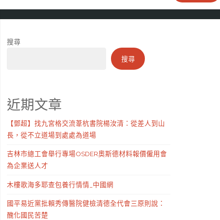
搜尋
搜尋
近期文章
【鄧超】找九宮格交流葦杭書院楊汝清：從差人到山
長，從不立道場到處處為道場
吉林市總工會舉行專場OSDER奧斯德材料報價僱用會
為企業送人才
木樓歌海多耶查包養行情情_中國網
國平易近黨批賴秀傳醫院健檢清德全代會三原則說：
醜化國民苦楚