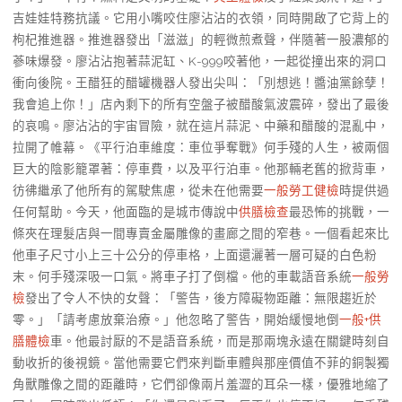
吉娃娃特務抗議。它用小嘴咬住廖沾沾的衣領，同時開啟了它背上的
枸杞推進器。推進器發出「滋滋」的輕微煎煮聲，伴隨著一股濃郁的
蔘味爆發。廖沾沾抱著蒜泥缸、K-999咬著他，一起從撞出來的洞口
衝向後院。王醋狂的醋罐機器人發出尖叫：「別想逃！醬油黨餘孽！
我會追上你！」店內剩下的所有空盤子被醋酸氣波震碎，發出了最後
的哀鳴。廖沾沾的宇宙冒險，就在這片蒜泥、中藥和醋酸的混亂中，
拉開了帷幕。《平行泊車維度：車位爭奪戰》何手殘的人生，被兩個
巨大的陰影籠罩著：停車費，以及平行泊車。他那輛老舊的掀背車，
彷彿繼承了他所有的駕駛焦慮，從未在他需要
一般勞工健檢
時提供過
任何幫助。今天，他面臨的是城市傳說中
供膳檢查
最恐怖的挑戰，一
條夾在理髮店與一間專賣金屬雕像的畫廊之間的窄巷。一個看起來比
他車子尺寸小上三十公分的停車格，上面還灑著一層可疑的白色粉
末。何手殘深吸一口氣。將車子打了倒檔。他的車載語音系統
一般勞
檢
發出了令人不快的女聲：「警告，後方障礙物距離：無限趨近於
零。」「請考慮放棄治療。」他忽略了警告，開始緩慢地倒
一般+供
膳體檢
車。他最討厭的不是語音系統，而是那兩塊永遠在關鍵時刻自
動收折的後視鏡。當他需要它們來判斷車體與那座價值不菲的銅製獨
角獸雕像之間的距離時，它們卻像兩片羞澀的耳朵一樣，優雅地縮了