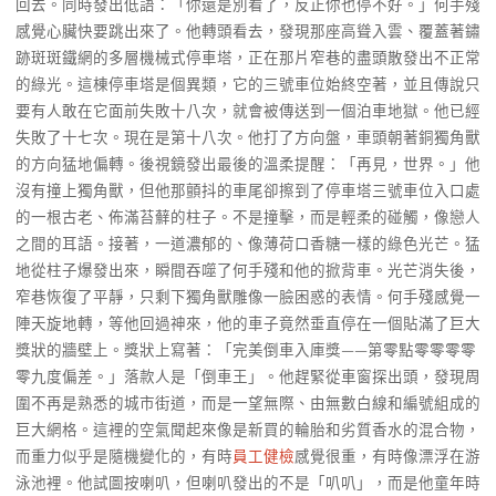
回去。同時發出低語：「你還是別看了，反正你也停不好。」何手殘
感覺心臟快要跳出來了。他轉頭看去，發現那座高聳入雲、覆蓋著鏽
跡斑斑鐵網的多層機械式停車塔，正在那片窄巷的盡頭散發出不正常
的綠光。這棟停車塔是個異類，它的三號車位始終空著，並且傳說只
要有人敢在它面前失敗十八次，就會被傳送到一個泊車地獄。他已經
失敗了十七次。現在是第十八次。他打了方向盤，車頭朝著銅獨角獸
的方向猛地偏轉。後視鏡發出最後的溫柔提醒：「再見，世界。」他
沒有撞上獨角獸，但他那顫抖的車尾卻擦到了停車塔三號車位入口處
的一根古老、佈滿苔蘚的柱子。不是撞擊，而是輕柔的碰觸，像戀人
之間的耳語。接著，一道濃郁的、像薄荷口香糖一樣的綠色光芒。猛
地從柱子爆發出來，瞬間吞噬了何手殘和他的掀背車。光芒消失後，
窄巷恢復了平靜，只剩下獨角獸雕像一臉困惑的表情。何手殘感覺一
陣天旋地轉，等他回過神來，他的車子竟然垂直停在一個貼滿了巨大
獎狀的牆壁上。獎狀上寫著：「完美倒車入庫獎——第零點零零零零
零九度偏差。」落款人是「倒車王」。他趕緊從車窗探出頭，發現周
圍不再是熟悉的城市街道，而是一望無際、由無數白線和編號組成的
巨大網格。這裡的空氣聞起來像是新買的輪胎和劣質香水的混合物，
而重力似乎是隨機變化的，有時
員工健檢
感覺很重，有時像漂浮在游
泳池裡。他試圖按喇叭，但喇叭發出的不是「叭叭」，而是他童年時