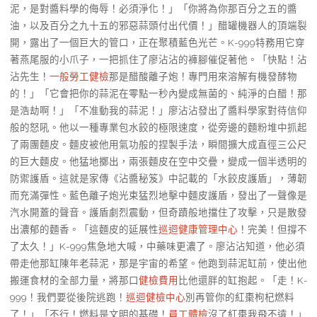
泥，是對醬料學的侮辱！必須淨化！」「你將為你那百分之五的醬
油，以及百分之九十五的邪惡蒜頭付出代價！」醋罐機器人的頂端裂
開，露出了一個巨大的管口，正在聚積藍色光芒。K-999特務用它穿
著燕尾服的小爪子，一把抓住了廖沾沾的褲腳催促著他。「快點！沾
沾先生！
一般勞工健檢
那是醋酸離子炮！專門用來溶解有機發酵物
的！」「它會把你的蒜泥在零點一秒內變成無菌的、純淨的白醋！那
是浩劫啊！」「不准動我的蒜泥！」廖沾沾發出了醬料學家對待信仰
般的怒吼。他以一種專業包水餃的極限速度，從旁邊的麵粉堆中抓起
了兩團麵皮。麵皮被他用氣功般的捏製手法，瞬間擴大成直徑三公尺
的巨大麵皮。他猛地擲出，兩張麵皮在空中交疊，變成一個半透明的
防禦護盾。這就是家傳《沾醬秘笈》中記載的「水餃皮護盾」，薄韌
而充滿彈性。藍色離子炮光束猛烈地擊中麵皮護盾，發出了一聲像是
汽水開蓋的聲音。護盾劇烈震動，但奇蹟般地擋住了攻擊，只是散發
出濃郁的麵香。「這麵皮的延展性
巡迴健康管理中心
！完美！但撐不
了太久！」K-999焦急地大喊，中藥味更濃了。廖沾沾知道，他必須
帶走他那缸陳年老蒜泥，那是宇宙的希望。他跑到蒜泥缸前，使出他
搬運食材的全部力量，將那口
健檢費用
比他還胖的缸抱起。「走！K-
999！我們要從後院逃跑！
巡迴健檢中心
別再管你的紅棗枸杞燃料
了！」「不行！燃料是文明的基礎！
員工體檢
沒了紅棗我飛不遠！」