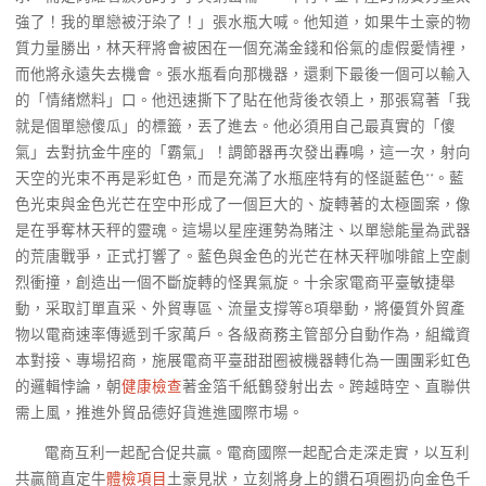
強了！我的單戀被汙染了！」張水瓶大喊。他知道，如果牛土豪的物
質力量勝出，林天秤將會被困在一個充滿金錢和俗氣的虛假愛情裡，
而他將永遠失去機會。張水瓶看向那機器，還剩下最後一個可以輸入
的「情緒燃料」口。他迅速撕下了貼在他背後衣領上，那張寫著「我
就是個單戀傻瓜」的標籤，丟了進去。他必須用自己最真實的「傻
氣」去對抗金牛座的「霸氣」！調節器再次發出轟鳴，這一次，射向
天空的光束不再是彩虹色，而是充滿了水瓶座特有的怪誕藍色**。藍
色光束與金色光芒在空中形成了一個巨大的、旋轉著的太極圖案，像
是在爭奪林天秤的靈魂。這場以星座運勢為賭注、以單戀能量為武器
的荒唐戰爭，正式打響了。藍色與金色的光芒在林天秤咖啡館上空劇
烈衝撞，創造出一個不斷旋轉的怪異氣旋。十余家電商平臺敏捷舉
動，采取訂單直采、外貿專區、流量支撐等8項舉動，將優質外貿產
物以電商速率傳遞到千家萬戶。各級商務主管部分自動作為，組織資
本對接、專場招商，施展電商平臺甜甜圈被機器轉化為一團團彩虹色
的邏輯悖論，朝
健康檢查
著金箔千紙鶴發射出去。跨越時空、直聯供
需上風，推進外貿品德好貨進進國際市場。
電商互利一起配合促共贏。電商國際一起配合走深走實，以互利
共贏簡直定牛
體檢項目
土豪見狀，立刻將身上的鑽石項圈扔向金色千