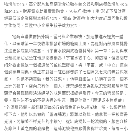
物增加7.4%，高分影片和品德堂食拉動在線文娛和到店餐飲增加40%
和29.2%。財產電商助推實數融會，“AI技巧+數字工場”形式下降財產
鏈高低游企業運營本錢近30%，“電商+財產帶”加大力度訂單回集和數
字化協同，晉陞中小企業生孩子效力35%。
電商直聯供需拓外銷。當局與企業聯袂，加速推進表裡貿一體
化，以全球第一年夜收集批發市場的範圍上風，為應對內部風險挑釁
注進更多底氣和信念。《宇宙水餃與終極醬料師》第一章：蒜泥與末
日預兆廖沾沾坐在他那間被稱為「宇宙水餃中心」的店裡，但這間店
的外觀更像是一個被遺棄的藍色塑膠棚，與「宇宙」或「中心」這兩
個詞毫無關係。他正在對著一缸已經發酵了七個月又七天的老蒜泥嘆
氣。「你還不夠靈動，我的蒜泥。」他輕聲細語，彷彿在責備一個不
上進的孩子。店內只有他一個人，連蒼蠅都因為難以忍受那股陳年蒜
頭混合著鐵鏽與淡淡絕望的味道而選擇繞道飛行。今天的營業額是：
零。廖沾沾不安的不是店裡的生意，而是他對**「蒜泥成本焦慮症」
**的深層恐懼。新鮮蒜頭每公斤的價格正在以超光速上漲，如果再這
樣下去，他引以為傲的「靈魂蒜泥」將難以為繼。他拿著一把被磨得
光滑、閃耀著不祥光芒的小銀勺，從缸底撈起一坨濃稠的、顏色介於
灰綠與土黃之間的發酵物。這蒜泥被他照顧得像稀世珍寶，每隔三小