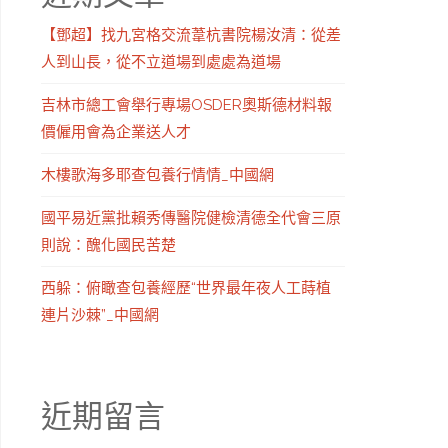
【鄧超】找九宮格交流葦杭書院楊汝清：從差
人到山長，從不立道場到處處為道場
吉林市總工會舉行專場OSDER奧斯德材料報
價僱用會為企業送人才
木樓歌海多耶查包養行情情_中國網
國平易近黨批賴秀傳醫院健檢清德全代會三原
則說：醜化國民苦楚
西躲：俯瞰查包養經歷“世界最年夜人工蒔植
連片沙棘”_中國網
近期留言