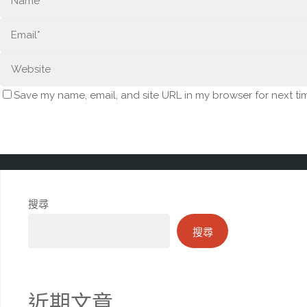
Save my name, email, and site URL in my browser for next ti
搜尋
搜尋
近期文章