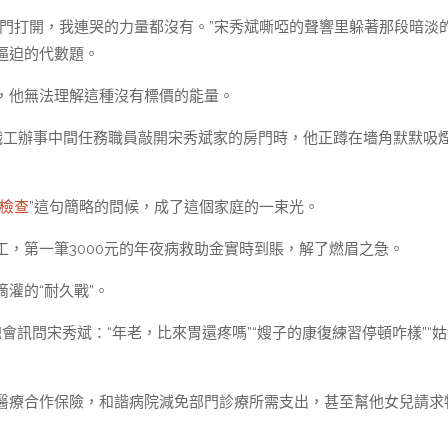
的門打開，我連哭的力量都沒有。”宋秀斌嘶啞的聲響里躲著那段暗淡
逼迫的代數題。
，他無法理解這種沒有標價的能量。
職工辦事中間任務職員敲開宋秀斌家的房門時，他正蹲在墻角默默吸
檢查
”這句簡略的問候，成了這個家庭的一束光。
工，第一筆3000元的年夜病救助金實時到賬，解了燃眉之急。
滴灌的“耐久戰”。
訊問宋秀斌：“年老，比來胃還疼嗎”“嫂子的康復練習停頓咋樣”“姑
醫療合作保險，和諧病院減免部門診療所需支出，甚至幫他女兒請求