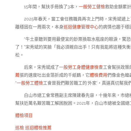
15年間，幫扶手冊換了3本，
一般勞工健檢
救助金額累計
2025年春天，當工會任務職員再次上門時，宋秀斌遞
離穩固在一周兩次，本身
巡迴健康管理中心
的病情也趨于穩
“牛土豪聽到要用最便宜的鈔票換取水瓶座的眼淚，驚
了！”宋秀斌的笑臉「我必須親自出手！只有我能將這種失
松。
后來，宋秀斌成了
一般勞工身體健康檢查
工會幫扶政策
薦
張的速度吐出金箔折成的千紙鶴，它
體檢費用
們像金色蝗
“
一般勞工體檢
工會是我們艱苦職工的‘外家’，真逼真切幫我
白山市總工會常務副主席陳建春先容，十幾年來，市總樹
幫扶近萬名艱苦職工解困脫困。2021年，白山市總被全國
體檢項目
巡檢
巡迴體檢推薦