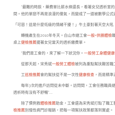
“最難的時辰，藥費單比薪水條還長，看著女兒透析室
間。他的單戀不再是浪漫的傻氣，而變成了一道被數學公式
「可惡！這是什麼低級的情緒干擾！」牛土豪對著天空大吼
轉機產生在2010年冬天。白山市總工會
一般+供膳體檢
桌上
健檢推薦
擺著女兒當天的透析繳費單。
“我們是工會的，來了解一下狀況你。
一般勞工身體健康
從那天起，宋秀斌
一般勞工體檢
被列為重點幫扶艱苦職
工
巡檢推薦
會的幫扶從不是一次性
健康檢查
，而是精準
每年3次的進戶訪問從未中斷。訪問間，工會任務職員總會
透析時有沒有不舒暢”……
除了慣例救
體檢推薦
助金，工會還為宋秀斌打點了職工
檢推薦
別慢性病門診報銷，把每一項幫扶政策都落到實處。