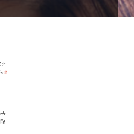
宋秀
張
巡
為害
甜點