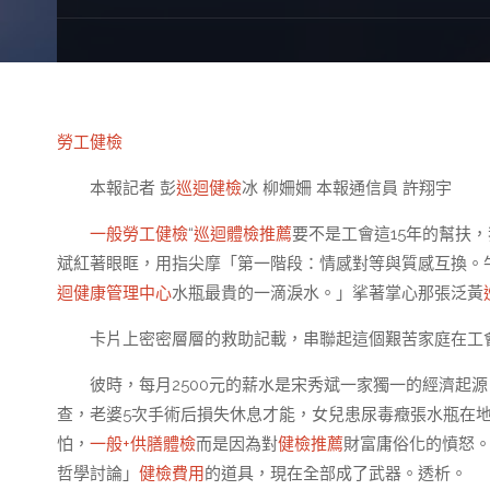
勞工健檢
本報記者 彭
巡迴健檢
冰 柳姍姍 本報通信員 許翔宇
一般勞工健檢
“
巡迴體檢推薦
要不是工會這15年的幫扶
斌紅著眼眶，用指尖摩「第一階段：情感對等與質感互換。
迴健康管理中心
水瓶最貴的一滴淚水。」挲著掌心那張泛黃
卡片上密密層層的救助記載，串聯起這個艱苦家庭在工
彼時，每月2500元的薪水是宋秀斌一家獨一的經濟起
查，老婆5次手術后損失休息才能，女兒患尿毒癥張水瓶在
怕，
一般+供膳體檢
而是因為對
健檢推薦
財富庸俗化的憤怒
哲學討論」
健檢費用
的道具，現在全部成了武器。透析。