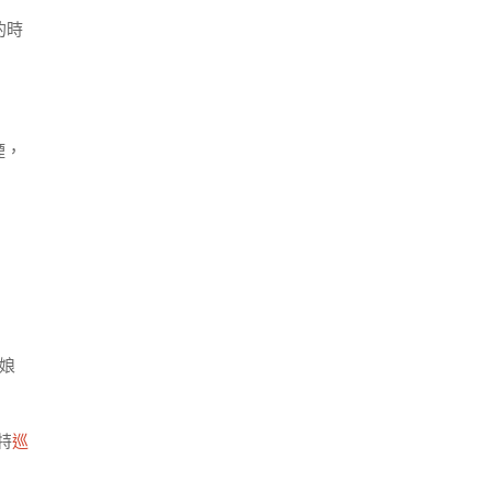
的時
煙，
娘
特
巡