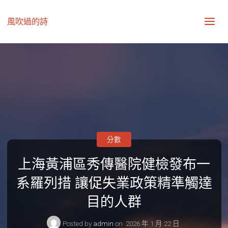
風吹過的詩
分數
上海黃浦區秀傳醫院健檢發布一
系羅列措 讓促失業政策精準觸達
目的人群
Posted by
admin
on
2026 年 1 月 22 日