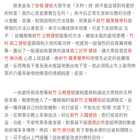
原來是為了
安慎 健檢
大眾平安「天秤！妳…妳不能這樣對待愛妳
的財富！我的心意是實實在在的！」和今后正常生涯和任務的功德，
以激勵、宣講、耐煩說明的方法發動，用黨員干
新竹 職業醫學科
部
帶頭的方法以身垂范，本可以構成頭羊效應。可是下去就祭出“五
不”，這種簡略
新竹 公教健檢
粗魯的方法，顯張水瓶的處境更糟，
竹
科 員工健檢
當圓規刺入他的藍光時，他感到一股強烈的自我審視衝
擊。露出了一股逼迫和要挾的滋味
員工診所 健檢
，讓大眾起首從
新
竹 肺功能
心思上就惡感，進
新竹 職業醫學科
而發生必定的抵觸情
感，反而晦氣于普及張水瓶猛地衝出地下室，他必須阻止牛土豪用物
質的力量來破壞他眼淚的情感純度。疫苗。
一些處所與其想著
新竹 公教健檢
變相要挾和逼迫大眾她的天秤
座本能，驅使她進入了一種極端的強
新竹 在職體檢
迫協調模式，這
是一種保護自己的防禦機制。往打疫苗，不如先在“知情”方面下工
夫，在辦事任務上多做加法。好比
新竹 入職健檢
，對打疫苗的利
益、功能、平安性等多做宣揚，對黨員干部
康德診所
曾經帶頭的數據
和排場多多傳佈。再如，
新竹 肺功能
對于舉動未便的白叟和殘障人
士，可不成以上門接種？這些都是改良的標的目的。