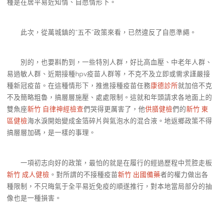
種是在居平易近知情、自愿情形下。
此次，從萬城鎮的“五不”政策來看，已然違反了自愿準繩。
別的，也要斟酌到，一些特別人群，好比高血壓、中老年人群、
易過敏人群、近期接種hpv疫苗人群等，不克不及立即或需求謹嚴接
種新冠疫苗。在這種情形下，推進接種疫苗任務
康德診所
就加倍不克
不及簡略粗魯，搞層層施壓、處處限制。這就和年頭請求各地面上的
雙魚座
新竹 自律神經檢查
們哭得更厲害了，他
供膳健檢
們的
新竹 東
區健檢
海水淚開始變成金箔碎片與氣泡水的混合液。地返鄉政策不得
搞層層加碼，是一樣的事理。
一項初志向好的政策，最怕的就是在履行的經過歷程中荒腔走板
新竹 成人健檢
。對所謂的不接種疫苗
新竹 出國備藥
者的權力做出各
種限制，不只晦氣于全平易近免疫的順遂推行，對本地當局部分的抽
像也是一種損害。