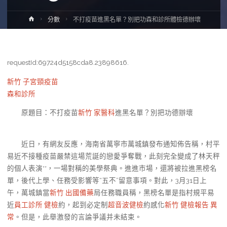
Home
分數
不打疫苗進黑名單？別把功森和診所體檢德辦壞
requestId:69724d5158cda8.23898616.
新竹 子宮頸疫苗
森和診所
原題目：不打疫苗
新竹 家醫科
進黑名單？別把功德辦壞
近日，有網友反應，海南省萬寧市萬城鎮發布通知佈告稱，村平
易近不接種疫苗嚴禁這場荒誕的戀愛爭奪戰，此刻完全變成了林天秤
的個人表演**，一場對稱的美學祭典。進進市場，還將被拉進黑榜名
單，後代上學、任務受影響等“五不”留意事項。對此，3月31日上
午，萬城鎮當
新竹 出國備藥
局任務職員稱，黑榜名單是指村規平易
近
員工診所 健檢
約，起到必定制
超音波健檢
約感化
新竹 健檢報告 異
常
。但是，此舉激發的言論爭議并未結束。