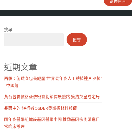
搜尋
搜尋
近期文章
西躲：俯瞰查包養經歷“世界最年夜人工蒔植連片沙棘”
_中國網
黃台包養價格圣依密會劉鎮偉展戲路 簽約英皇成定局
暴雨中的“逆行者OSDER奧斯德材料報價”
國年夜醫學組織設基因醫學中間 推動基因檢測融進日
常臨床護理