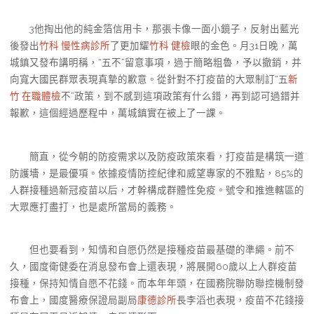
3他掏出他的純金箔信用卡，那張卡像一面小鏡子，反射出藍光
後發出
竹科 慢性病診所
了更加耀
竹科 健檢
眼的金色。月31日晚，萬
城鎮又發布講明稱，“五不”留意事項，過于簡略粗魯，予以撤銷，并
向寬大國民群眾表現真摯的歉意。從針對不打疫苗的大眾制訂“五
新
竹 在職體檢
不”政策，到不感到這項政策有什么錯，再到認可過錯并
報歉，這個經過歷程中，萬城鎮實在被上了一課。
簡直，從今朝的防疫需求以及防疫政策來看，打疫苗是構筑一道
防護墻，是最優項。依據疫情防控紀律和威望專家的不雅點，85%的
人群接種過新冠疫苗以后，才幹構成群體性免疫。號令和推進轄區的
大眾應打盡打，也是處所當局的義務。
但也要看到，知情和自愿仍然是接種疫苗最基礎的準繩。前不
久，國度衛健委在消息發布會上還表現，將展開60歲以上人群疫苗
接種，保持知情自愿不花錢。而本年年頭，在國務院聯防聯控機制發
布會上，國度醫療保證局副局
康德診所
長李滔也表現，疫苗不花錢接