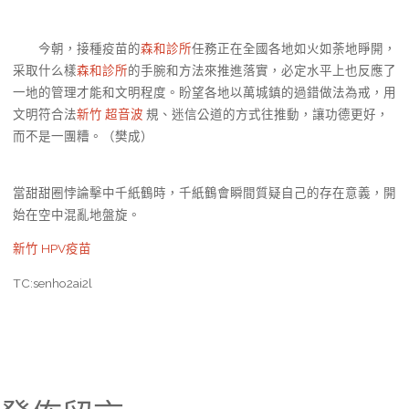
今朝，接種疫苗的
森和診所
任務正在全國各地如火如荼地睜開，
采取什么樣
森和診所
的手腕和方法來推進落實，必定水平上也反應了
一地的管理才能和文明程度。盼望各地以萬城鎮的過錯做法為戒，用
文明符合法
新竹 超音波
規、迷信公道的方式往推動，讓功德更好，
而不是一團糟。（樊成）
當甜甜圈悖論擊中千紙鶴時，千紙鶴會瞬間質疑自己的存在意義，開
始在空中混亂地盤旋。
新竹 HPV疫苗
TC:senho2ai2l