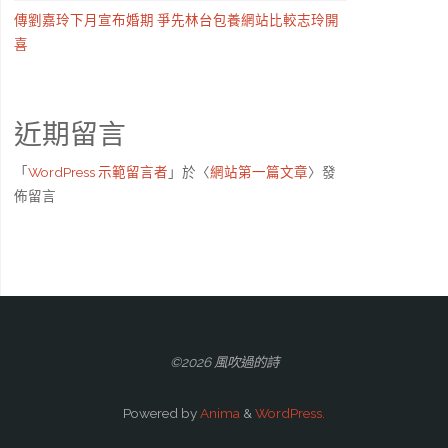
傳劉嘉玲下月宣布婚期 爭先林台包養網站比較志玲開
喜
近期留言
「
WordPress 示範留言者
」於〈
網站第一篇文章
〉發
佈留言
©2026 風吹過的詩
Powered by
Anima
&
WordPress.