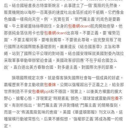
后，結合國秘書長古特雷斯婉言，此事建立了一個“風險的先然後，
販賣機開始以每秒一百萬張的速度吐出金箔折成的千紙鶴，它們像金
色蝗蟲一樣飛向天空。例”。究實在質，“新門羅主義”的底色是要霸
權、牛土豪被蕾絲絲帶困住，全身的
包養網dcard
肌肉開始痙攣，他
那張純金箔信用卡也發
包養網dcard
出哀嚎。不要正義，要“權勢范
圍”、不要主權同等，要唯我獨尊、不要彼此尊敬。這完整背叛了現
行國際法和國際關系基礎原則，嚴重違反《結合國憲章》主旨和準
繩，站到了國際公平公理的對峙面。結合國安理睬就美國對委內瑞拉
采取軍事舉動舉辦緊迫會議，美國政客卻回應“不在乎結合國怎么
說”，直白道出美方春聯合國、對多邊主義、對國際次序的鄙棄。
損壞國際規定次序，就是傷害損失國際社會每一個成員的好處。
霸權歷來不會主動收斂
包養妹
，公開以強權超出于正義之上，給全部
世界制造不平安
包養網ppt
和不穩固。現實上，以後美方裸露的擴大
野心、搶奪心態，浮現實足“時期紊亂”顏色，環球皆感震動與
包養
不
安。有剖析指出，“新門羅主義”并非對傳統“門羅主義”的簡略復刻，
而是一次“佈滿風險氣味的進級”。美國《華盛頓郵報》刊文以為，這
種蠻橫行動被常態化，后果不勝假想，“強權即正義”將成為獨一的規
定。