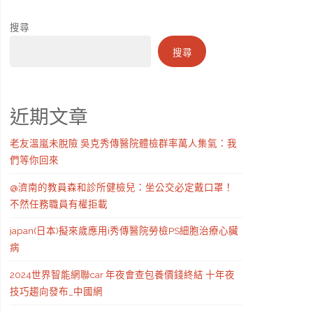
搜尋
搜尋
近期文章
老友溫嵐未脫險 吳克秀傳醫院體檢群率萬人集氣：我
們等你回來
@濟南的教員森和診所健檢兒：坐公交必定戴口罩！
不然任務職員有權拒載
japan(日本)擬來歲應用i秀傳醫院勞檢PS細胞治療心臟
病
2024世界智能網聯car 年夜會查包養價錢終結 十年夜
技巧趨向發布_中國網