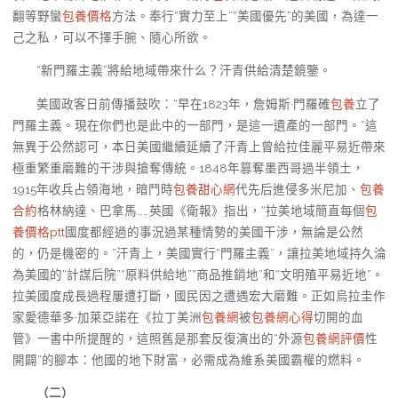
翻等野蠻
包養價格
方法。奉行“實力至上”“美國優先”的美國，為達一
己之私，可以不擇手腕、隨心所欲。
“新門羅主義”將給地域帶來什么？汗青供給清楚鏡鑒。
美國政客日前傳播鼓吹：“早在1823年，詹姆斯·門羅確
包養
立了
門羅主義。現在你們也是此中的一部門，是這一遺產的一部門。”這
無異于公然認可，本日美國繼續延續了汗青上曾給拉佳麗平易近帶來
極重繁重磨難的干涉與搶奪傳統。1848年篡奪墨西哥過半領土，
1915年收兵占領海地，暗鬥時
包養甜心網
代先后進侵多米尼加、
包養
合約
格林納達、巴拿馬……英國《衛報》指出，“拉美地域簡直每個
包
養價格ptt
國度都經過的事況過某種情勢的美國干涉，無論是公然
的，仍是機密的。”汗青上，美國實行“門羅主義”，讓拉美地域持久淪
為美國的“計謀后院”“原料供給地”“商品推銷地”和“文明殖平易近地”。
拉美國度成長過程屢遭打斷，國民因之遭遇宏大磨難。正如烏拉圭作
家愛德華多·加萊亞諾在《拉丁美洲
包養網
被
包養網心得
切開的血
管》一書中所提醒的，這照舊是那套反復演出的“外源
包養網評價
性
開闢”的腳本：他國的地下財富，必需成為維系美國霸權的燃料。
（二）