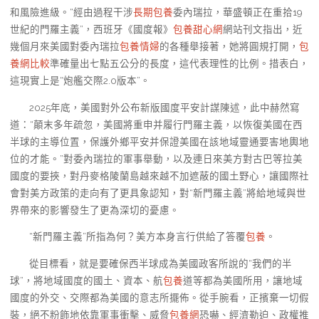
和風險進級。“經由過程干涉
長期包養
委內瑞拉，華盛頓正在重拾19
世紀的門羅主義”，西班牙《國度報》
包養甜心網
網站刊文指出，近
幾個月來美國對委內瑞拉
包養情婦
的各種舉接著，她將圓規打開，
包
養網比較
準確量出七點五公分的長度，這代表理性的比例。措表白，
這現實上是“炮艦交際2.0版本”。
2025年底，美國對外公布新版國度平安計謀陳述，此中赫然寫
道：“顛末多年疏忽，美國將重申并履行門羅主義，以恢復美國在西
半球的主導位置，保護外鄉平安并保證美國在該地域靈通要害地輿地
位的才能。”對委內瑞拉的軍事舉動，以及連日來美方對古巴等拉美
國度的要挾，對丹麥格陵蘭島越來越不加遮蔽的國土野心，讓國際社
會對美方政策的走向有了更具象認知，對“新門羅主義”將給地域與世
界帶來的影響發生了更為深切的憂慮。
“新門羅主義”所指為何？美方本身言行供給了答覆
包養
。
從目標看，就是要確保西半球成為美國政客所說的“我們的半
球”，將地域國度的國土、資本、航
包養
道等都為美國所用，讓地域
國度的外交、交際都為美國的意志所擺佈。從手腕看，正擯棄一切假
裝，絕不粉飾地依靠軍事衝擊、威脅
包養網
恐嚇、經濟勒迫、政權推