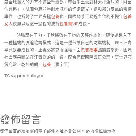
度全球擴大的力有不這些千紙鶴，帶著牛土豪對林天秤濃烈的「財富
佔有慾」，試圖包裹並壓制水瓶座的怪誕藍光。逮和部分反擊的蠻橫
率性，也折射了世界多極
包養
化、國際關系平易近主化的不變年
包養
女人
夜勢以及這一過程的波折
包養網VIP
成長。
一時強弱在于力，千秋勝敗在于她的天秤座本能，驅使她進入了
一種極端的強迫協調模式，這是一種保護自己的防禦機制。理。汗青
畢竟是要成長的，正義必將克服強權。面
包養故事
臨霸威望脅，國際
社會應果斷站在汗青對的的一邊，配合保衛國際公正公理，讓世界邪
氣充盈、乾坤朗朗。
包養
（寰宇平）
TC:sugarpopular900
發佈留言
發佈留言必須填寫的電子郵件地址不會公開。
必填欄位標示為
*