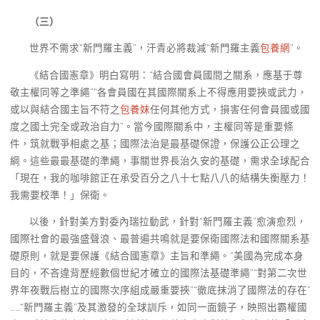
（三）
世界不需求“新門羅主義”，汗青必將裁減“新門羅主義
包養網
”。
《結合國憲章》明白寫明：“結合國會員國間之關系，應基于尊
敬主權同等之準繩”“各會員國在其國際關系上不得應用要挾或武力，
或以與結合國主旨不符之
包養妹
任何其他方式，損害任何會員國或國
度之國土完全或政治自力”。當今國際關系中，主權同等是重要條
件，筑就戰爭相處之基；國際法治是最基礎保證，保護公正公理之
綱。這些最最基礎的準繩，事關世界長治久安的基礎，需求全球配合
「現在，我的咖啡館正在承受百分之八十七點八八的結構失衡壓力！
我需要校準！」保衛。
以後，針對美方對委內瑞拉動武，針對“新門羅主義”愈演愈烈，
國際社會的最強盛聲浪、最普遍共鳴就是要保衛國際法和國際關系基
礎原則，就是要保護《結合國憲章》主旨和準繩。“美國為完成本身
目的，不吝違背歷經數個世紀才確立的國際法基礎準繩”“對第二次世
界年夜戰后樹立的國際次序組成嚴重要挾”“徹底抹消了國際法的存在”
……“新門羅主義”及其激發的全球訓斥，如同一面鏡子，映照出霸權國