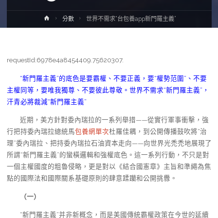
Home
分數
世界不需求“台包養app新門羅主義”
requestId:6978e4a8454409.75620307.
“新門羅主義”的底色是要霸權、不要正義，要“權勢范圍”、不要
主權同等，要唯我獨尊、不要彼此尊敬。世界不需求“新門羅主義”，
汗青必將裁減“新門羅主義”
近期，美方針對委內瑞拉的一系列舉措——從實行軍事衝擊，強
行把持委內瑞拉總統馬
包養網單次
杜羅佳耦，到公開傳播鼓吹將“治
理”委內瑞拉、把持委內瑞拉石油資本走向——向世界光禿禿地展現了
所謂“新門羅主義”的蠻橫邏輯和強權底色。這一系列行動，不只是對
一個主權國度的粗魯侵略，更是對以《結合國憲章》主旨和準繩為焦
點的國際法和國際關系基礎原則的肆意蹂躪和公開挑釁。
（一）
“新門羅主義”并非新概念，而是美國傳統霸權政策在今世的延續