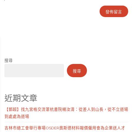
搜尋
搜尋
近期文章
【鄧超】找九宮格交流葦杭書院楊汝清：從差人到山長，從不立道場
到處處為道場
吉林市總工會舉行專場OSDER奧斯德材料報價僱用會為企業送人才