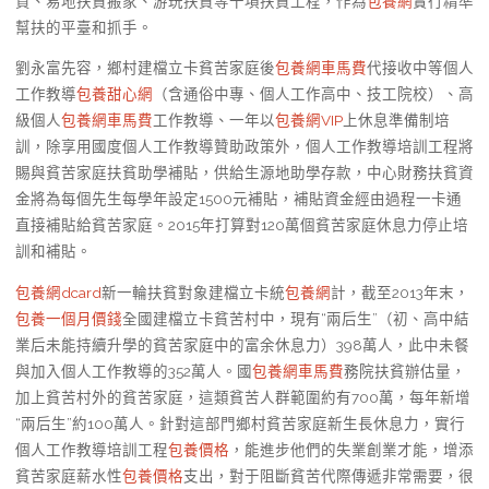
貸、易地扶貧搬家、游玩扶貧等十項扶貧工程，作為
包養網
實行精準
幫扶的平臺和抓手。
劉永富先容，鄉村建檔立卡貧苦家庭後
包養網車馬費
代接收中等個人
工作教導
包養甜心網
（含通俗中專、個人工作高中、技工院校）、高
級個人
包養網車馬費
工作教導、一年以
包養網VIP
上休息準備制培
訓，除享用國度個人工作教導贊助政策外，個人工作教導培訓工程將
賜與貧苦家庭扶貧助學補貼，供給生源地助學存款，中心財務扶貧資
金將為每個先生每學年設定1500元補貼，補貼資金經由過程一卡通
直接補貼給貧苦家庭。2015年打算對120萬個貧苦家庭休息力停止培
訓和補貼。
包養網dcard
新一輪扶貧對象建檔立卡統
包養網
計，截至2013年末，
包養一個月價錢
全國建檔立卡貧苦村中，現有“兩后生”（初、高中結
業后未能持續升學的貧苦家庭中的富余休息力）398萬人，此中未餐
與加入個人工作教導的352萬人。國
包養網車馬費
務院扶貧辦估量，
加上貧苦村外的貧苦家庭，這類貧苦人群範圍約有700萬，每年新增
“兩后生”約100萬人。針對這部門鄉村貧苦家庭新生長休息力，實行
個人工作教導培訓工程
包養價格
，能進步他們的失業創業才能，增添
貧苦家庭薪水性
包養價格
支出，對于阻斷貧苦代際傳遞非常需要，很