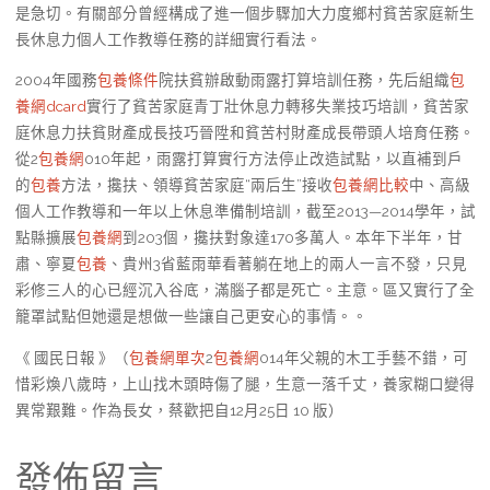
是急切。有關部分曾經構成了進一個步驟加大力度鄉村貧苦家庭新生
長休息力個人工作教導任務的詳細實行看法。
2004年國務
包養條件
院扶貧辦啟動雨露打算培訓任務，先后組織
包
養網dcard
實行了貧苦家庭青丁壯休息力轉移失業技巧培訓，貧苦家
庭休息力扶貧財產成長技巧晉陞和貧苦村財產成長帶頭人培育任務。
從2
包養網
010年起，雨露打算實行方法停止改造試點，以直補到戶
的
包養
方法，攙扶、領導貧苦家庭“兩后生”接收
包養網比較
中、高級
個人工作教導和一年以上休息準備制培訓，截至2013—2014學年，試
點縣擴展
包養網
到203個，攙扶對象達170多萬人。本年下半年，甘
肅、寧夏
包養
、貴州3省藍雨華看著躺在地上的兩人一言不發，只見
彩修三人的心已經沉入谷底，滿腦子都是死亡。主意。區又實行了全
籠罩試點但她還是想做一些讓自己更安心的事情。。
《 國民日報 》（
包養網單次
2
包養網
014年父親的木工手藝不錯，可
惜彩煥八歲時，上山找木頭時傷了腿，生意一落千丈，養家糊口變得
異常艱難。作為長女，蔡歡把自12月25日 10 版）
發佈留言