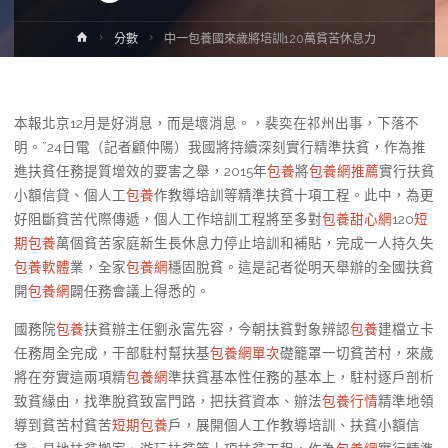
Home
分數
中一包養國來歲將培訓120萬貧苦休息力
本報北京12月是好消息，而是壞消息。，裴奕在祁州出事，下落不
明。”24日電（記者顧仲陽）我國將持續深刻實行精準扶貧，作為推
進扶貧任務提質增效的要害之舉，2015年
包養
將
包養網推薦
實行扶貧
小額信貸、個人工
包養
作教導培訓等精準扶貧十項工程。此中，為更
好阻斷貧苦代際傳遞，個人工作培訓工程將至多對
包養甜心網
120
短
期包養
萬個貧苦家庭新生長休息力停止培訓和補貼，完成一人持久失
包養軟體
業，全家
包養網
穩固脫貧。這是記者從明天舉辦的全國扶貧
開
包養網
闢任務會議上得悉的。
國務院
包養
扶貧辦主任劉永富先容，今朝扶貧對象辨認
包養
建檔立卡
任務周全完成，干部駐村幫扶基
包養網單次
礎籠罩一切貧苦村，來歲
將在夯實這兩項精
包養網
準扶貧基本性任務的基本上，駐村逐戶剖析
致貧緣由，找準脫貧致富門路，把扶貧資本、辦法
包養行情
精準地領
導到貧苦村貧苦
短期包養
戶，展開個人工作教導培訓、扶貧小額信