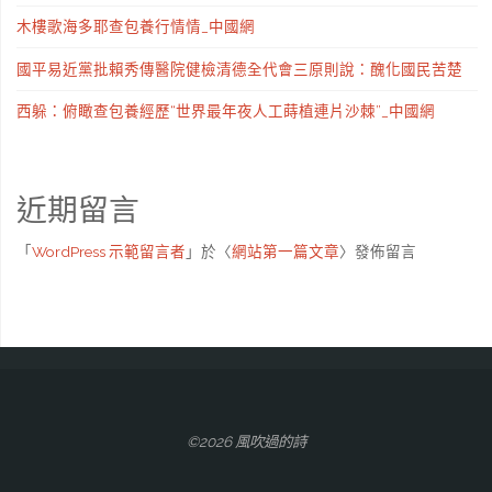
木樓歌海多耶查包養行情情_中國網
國平易近黨批賴秀傳醫院健檢清德全代會三原則說：醜化國民苦楚
西躲：俯瞰查包養經歷“世界最年夜人工蒔植連片沙棘”_中國網
近期留言
「
WordPress 示範留言者
」於〈
網站第一篇文章
〉發佈留言
©2026 風吹過的詩