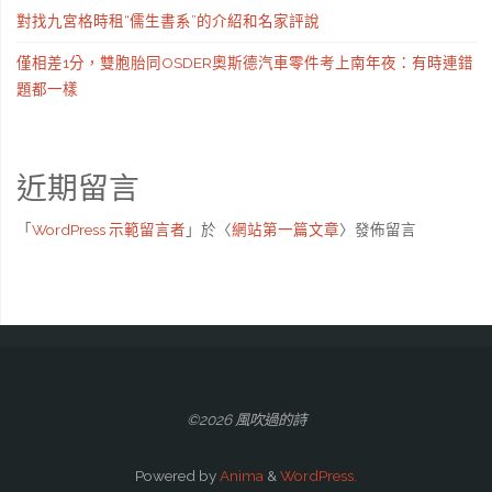
對找九宮格時租“儒生書系”的介紹和名家評說
僅相差1分，雙胞胎同OSDER奧斯德汽車零件考上南年夜：有時連錯
題都一樣
近期留言
「
WordPress 示範留言者
」於〈
網站第一篇文章
〉發佈留言
©2026 風吹過的詩
Powered by
Anima
&
WordPress.