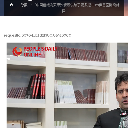
Home
分數
“中國倡議為東帝汶發展供給了更多選JIUYI俱意空間設計
擇”
requestId:697641b2d2f380.81916767.