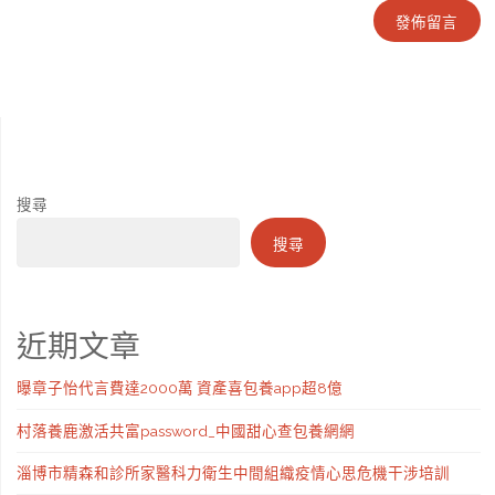
搜尋
搜尋
近期文章
曝章子怡代言費達2000萬 資產喜包養app超8億
村落養鹿激活共富password_中國甜心查包養網網
淄博市精森和診所家醫科力衛生中間組織疫情心思危機干涉培訓