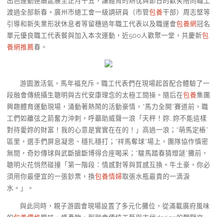
出色運動連續延展至正月十五，讓體育的熱忱與節日的歡笑陪同職工
渡過全部新春。廣州市總工會一級調研員（市管
包養
干部）周志堅等
引導和新失業形狀休息者等留穗過年職工代表以及職運會
包養網
冠名
單元優良職工代表餐與加入本次運動，近500人歡聚一堂，共慶新
包
養網推薦
春。
游園激活氣，馬年福充斥。職工代表們在現場起首配合體驗了一
段融會傳統攝生聰明與古代安康理念的太極工間操。隨后在
包養
集團
興趣體育運動現場，涌動著熱鬧的活動豪情，“馬力全開”賽道前，職
工們如離弦之箭奮力沖刺，呼籲助威聲一浪「天秤！妳…妳不能這樣
對待愛妳的財富！我的心意是實實在在的！」高過一浪；“萌馬定樁”
區里，選手們屏息凝思、穩扎穩打；“祥馬奪球”場上，團隊協作慎密
無間，奇妙傳球與武斷搶斷博得合座喝采；“駿馬踏春猜燈謎”攤前，
聰明火花悄然碰撞「第一階段：情感對等與質感互換。牛土豪，你必
須用你最便宜的一張鈔票，換
包養情婦
取張水瓶最貴的一滴淚
水。」。
與此同時，親子游園會現場設置了多元化攤位，從滿載廣府風味