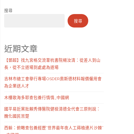
搜尋
搜尋
近期文章
【鄧超】找九宮格交流葦杭書院楊汝清：從差人到山
長，從不立道場到處處為道場
吉林市總工會舉行專場OSDER奧斯德材料報價僱用會
為企業送人才
木樓歌海多耶查包養行情情_中國網
國平易近黨批賴秀傳醫院健檢清德全代會三原則說：
醜化國民苦楚
西躲：俯瞰查包養經歷“世界最年夜人工蒔植連片沙棘”