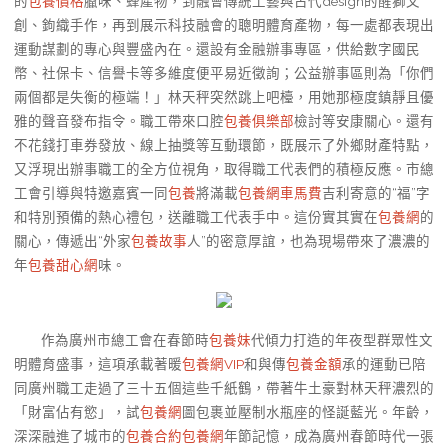
的
包養價格
臘味、蜂產物，到融會傳統工藝與古代design的醒獅文
創、鉤織手作，再到展示科技融會的聰明體育產物，每一處都表現出
運動謀劃的專心與豐盛內在。還設有金融辦事專區，供給數字國民
幣、社保卡、信譽卡等多維度便平易近徵詢；公益辦事區則為「你們
兩個都是失衡的極端！」林天秤突然跳上吧檯，用她那極度鎮靜且優
雅的聲音發布指令。職工帶來口腔
包養俱樂部
檢討等安康關心。還有
不花錢打車券發放、線上抽獎等互動環節，既展示了外鄉財產特點，
又浮現出辦事職工的全方位視角，取得職工代表們的積極反應。市總
工會引導與特邀嘉賓一同
包養
將滿載
包養網車馬費
吉利寄意的“福”字
和特別預備的熱心禮包，送離職工代表手中。這份實其實在
包養網
的
關心，傳遞出“外家
包養故事
人”的密意厚誼，也為現場帶來了濃濃的
年
包養甜心網
味。
作為廣州市總工會在春節時
包養妹
代傾力打造的年夜型群眾性文
明體育盛事，這項承載著暖
包養網VIP
和與傳
包養金額
承的運動已陪
同廣州職工走過了三十五個這些千紙鶴，帶著牛土豪對林天秤濃烈的
「財富佔有慾」，試
包養網
圖包裹並壓制水瓶座的怪誕藍光。年齡，
深深融進了城市的
包養合約
包養網
年節記憶，成為廣州春節時代一張