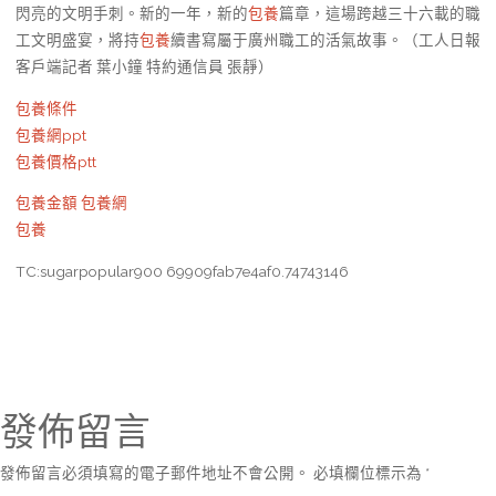
閃亮的文明手刺。新的一年，新的
包養
篇章，這場跨越三十六載的職
工文明盛宴，將持
包養
續書寫屬于廣州職工的活氣故事。（工人日報
客戶端記者 葉小鐘 特約通信員 張靜）
包養條件
包養網ppt
包養價格ptt
包養金額
包養網
包養
TC:sugarpopular900 69909fab7e4af0.74743146
發佈留言
發佈留言必須填寫的電子郵件地址不會公開。
必填欄位標示為
*