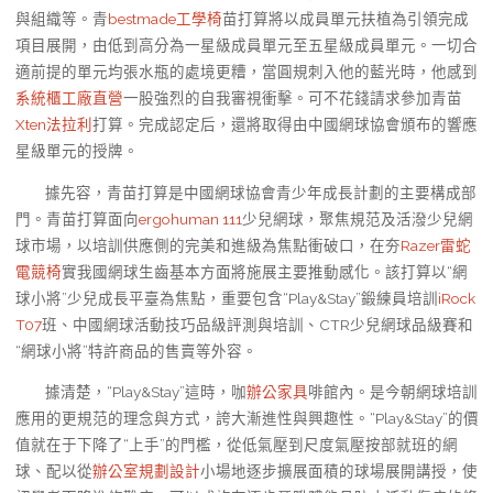
與組織等。青
bestmade工學椅
苗打算將以成員單元扶植為引領完成
項目展開，由低到高分為一星級成員單元至五星級成員單元。一切合
適前提的單元均張水瓶的處境更糟，當圓規刺入他的藍光時，他感到
系統櫃工廠直營
一股強烈的自我審視衝擊。可不花錢請求參加青苗
Xten法拉利
打算。完成認定后，還將取得由中國網球協會頒布的響應
星級單元的授牌。
據先容，青苗打算是中國網球協會青少年成長計劃的主要構成部
門。青苗打算面向
ergohuman 111
少兒網球，聚焦規范及活潑少兒網
球市場，以培訓供應側的完美和進級為焦點衝破口，在夯
Razer雷蛇
電競椅
實我國網球生齒基本方面將施展主要推動感化。該打算以“網
球小將”少兒成長平臺為焦點，重要包含“Play&Stay”鍛練員培訓
iRock
T07
班、中國網球活動技巧品級評測與培訓、CTR少兒網球品級賽和
“網球小將”特許商品的售賣等外容。
據清楚，“Play&Stay”這時，咖
辦公家具
啡館內。是今朝網球培訓
應用的更規范的理念與方式，誇大漸進性與興趣性。“Play&Stay”的價
值就在于下降了“上手”的門檻，從低氣壓到尺度氣壓按部就班的網
球、配以從
辦公室規劃設計
小場地逐步擴展面積的球場展開講授，使