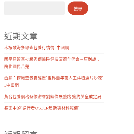
搜尋
近期文章
木樓歌海多耶查包養行情情_中國網
國平易近黨批賴秀傳醫院健檢清德全代會三原則說：
醜化國民苦楚
西躲：俯瞰查包養經歷“世界最年夜人工蒔植連片沙棘”
_中國網
黃台包養價格圣依密會劉鎮偉展戲路 簽約英皇成定局
暴雨中的“逆行者OSDER奧斯德材料報價”