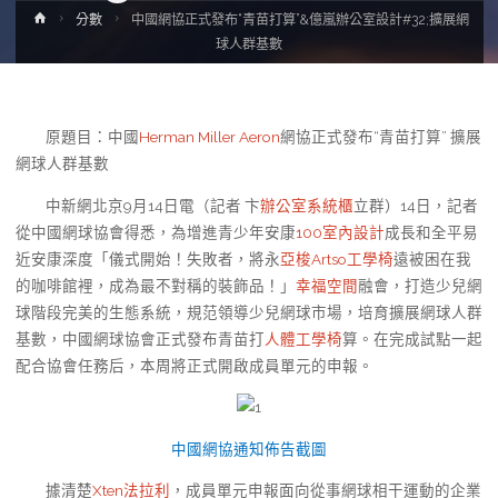
Home
分數
中國網協正式發布“青苗打算”&億嵐辦公室設計#32;擴展網
球人群基數
原題目：中國
Herman Miller Aeron
網協正式發布“青苗打算” 擴展
網球人群基數
中新網北京9月14日電（記者 卞
辦公室系統櫃
立群）14日，記者
從中國網球協會得悉，為增進青少年安康
100室內設計
成長和全平易
近安康深度「儀式開始！失敗者，將永
亞梭Artso工學椅
遠被困在我
的咖啡館裡，成為最不對稱的裝飾品！」
幸福空間
融會，打造少兒網
球階段完美的生態系統，規范領導少兒網球市場，培育擴展網球人群
基數，中國網球協會正式發布青苗打
人體工學椅
算。在完成試點一起
配合協會任務后，本周將正式開啟成員單元的申報。
中國網協通知佈告截圖
據清楚
Xten法拉利
，成員單元申報面向從事網球相干運動的企業