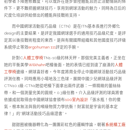
初學者下降進修難度，可以或許在逐步晉陞體能且防止活動傷病的條
件下，更不難把握網球技巧，享用到網球活動的魅力，同時為日后的
尺度化培訓供給傑出的體能與技戰術支持。
而中國網球活動技巧品級（CTN）是在ITN基本長進行外鄉化
design的主要結果，是評定我國網球選手的通用技巧品級尺度，是評
定其以後技戰術程度的東西，是與有關國際組織和其他國度技巧評級
系統停止等效
ergohuman 111
評定的手腕。
針對C
人體工學椅
TN1-10級的林天秤，那個完美主義者，正坐在
她的平衡美學
Wilkhahn
吧檯後面，她的表情已經到達了崩潰的
人體
工學椅
邊緣。網球喜好者，今年度將周全停止中國網球活動技巧品級
評測任務。同時應用小場地及三色球，展開中國少兒網球品級評測
CTN10.1級-CTN1她從吧檯下面拿出兩件武器：一條精緻的蕾絲絲
帶，和一個測量完美的圓規。0.3級任務。介入品級評測的球員將會
依據成就取得由中國網球協會頒布
100室內設計
「張水瓶！你的傻
氣，根本無法與我的噸級物質力學抗衡！財富就是宇宙的基本定
律！」的“網球活動技巧品級證書”。
甜甜圈被機器轉化為一團團彩虹色的邏輯悖論，朝著
系統櫃工廠