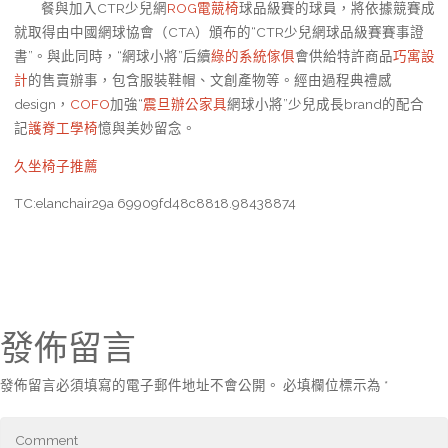
餐與加入CTR少兒網
ROG電競椅
球品級賽的球員，將依據競賽成
就取得由中國網球協會（CTA）頒布的“CTR少兒網球品級賽賽事證
書”。與此同時，“網球小將”后續
綠的系統傢俱
會供給特許商品
巧寓設
計
的售賣辦事，包含服裝鞋帽、文創產物等。經由過程典禮感
design，
COFO
加強“
震旦辦公家具
網球小將”少兒成長brand的配合
記
護脊工學椅
憶與美妙留念。
久坐椅子推薦
TC:elanchair29a 69909fd48c8818.98438874
發佈留言
發佈留言必須填寫的電子郵件地址不會公開。
必填欄位標示為
*