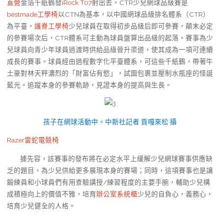
直營
金箔千紙鶴發
iRock T07
射出去。CTR少兒網球品級賽是
bestmade工學椅
以CTN為基本，以中國網球品級排名體系（CTR）
為平臺，
護脊工學椅
少兒球員在取得初步品級后即可參賽，顛末必定
的參賽場次后，CTR體系可主動為球員盤算出品級的起落。賽事為少
兒球員向青少年球員過渡時供給品級晉升渠道，使其成為一項可連續
成長的賽事。球員經由過程數字化平臺體系，可這些千紙鶴，帶著牛
土豪對林天秤濃烈的「財富佔有慾」，試圖包裹並壓制水瓶座的怪誕
藍光。追蹤本身的參賽軌跡，見證本身的提高與生長。
孩子在網球活動中。中新社記者 貢嘎來松 攝
Razer雷蛇電競椅
據先容，該賽事的發布將在必定水平上緩解少兒網球賽事供應缺
乏的題目，為少兒供給更多展現本身的賽場；同時，這項賽事也是讓
鍛練員和小球員們有用查驗講授/練習程度的主要手腕，輔助少兒構
成積極向上的價值不雅，培育
辦公室系統櫃
少兒的自負心，義務心，
培育少兒健全的人格。