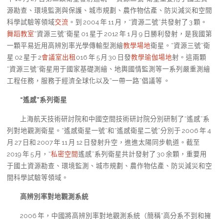
源勘查、環境監測與保護、城市規劃、農作物估產、防災減災和空間
科學試驗等領域
交流
。到 2004 年 11 月，“資源二號”共發射了 3 顆。
舞蹈教室
“資源三號”衛星 01 星于 2012 年 1 月 9 日勝利發射，是我國第
一顆平易近用高辨別率光學傳輸型測繪
教學場地
衛星。“資源三號”衛
星 02 星于 2
會議室出租
016 年 5 月 30 日發
教學
瑜伽場地
射。這兩顆
“資源三號”衛星用于國家基礎測繪、地輿國情監測等一系列嚴重測繪
工程任務，服務于經濟全球化以及“一帶一路”倡議等 。
“遙感”系列衛星
上海航天技術研討院和中國空間技術研討院分別研制了“遙感”系
列對地觀測衛星。“遙感衛星一號”和“遙感衛星二號”分別于 2006 年 4
月 27 日和 2007 年 11 月 12 日發射升空，進進太陽同步軌道。截至
2019 年 5 月，“
私密空間
遙感”系列衛星共計發射了 30 余顆，重要用
于國土資源勘查、環境監測、城市規劃、農作物估產、防災減災和空
間科學試驗等領域。
高辨別率對地觀測系統
2006 年，中國將高辨別率對地觀測系統（簡稱“高分系不到和擁