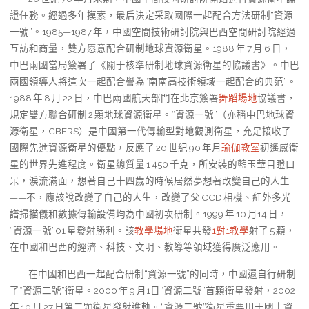
證任務。經過多年摸索，最后決定采取國際一起配合方法研制“資源
一號”。1985—1987 年，中國空間技術研討院與巴西空間研討院經過
互訪和商量，雙方愿意配合研制地球資源衛星。1988 年 7 月 6 日，
中巴兩國當局簽署了《關于核準研制地球資源衛星的協議書》。中巴
兩國領導人將這次一起配合譽為“南南高技術領域一起配合的典范”。
1988 年 8 月 22 日，中巴兩國航天部門在北京簽署
舞蹈場地
協議書，
規定雙方聯合研制 2 顆地球資源衛星。“資源一號”（亦稱中巴地球資
源衛星，CBERS）是中國第一代傳輸型對地觀測衛星，充足接收了
國際先進資源衛星的優點，反應了 20 世紀 90 年月
瑜伽教室
初遙感衛
星的世界先進程度。衛星總質量 1 450 千克，所安裝的藍玉華目瞪口
呆，淚流滿面，想著自己十四歲的時候居然夢想著改變自己的人生
——不，應該說改變了自己的人生，改變了父 CCD 相機、紅外多光
譜掃描儀和數據傳輸設備均為中國初次研制。1999 年 10 月14 日，
“資源一號”01 星發射勝利。該
教學場地
衛星共發
1對1教學
射了 5 顆，
在中國和巴西的經濟、科技、文明、教導等領域獲得廣泛應用。
在中國和巴西一起配合研制“資源一號”的同時，中國還自行研制
了“資源二號”衛星。2000 年 9 月1日“資源二號”首顆衛星發射，2002
年 10 月 27 日第二顆衛星發射進軌。“資源二號”衛星重要用于國土資