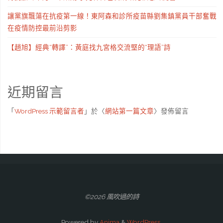
讓黨旗飄蕩在抗疫第一線！東阿森和診所疫苗縣劉集鎮黨員干部奮戰
在疫情防控最前沿剪影
【趙旭】經典“轉譯”：黃庭找九宮格交流堅的“理語”詩
近期留言
「
WordPress 示範留言者
」於〈
網站第一篇文章
〉發佈留言
©2026 風吹過的詩
Powered by
Anima
&
WordPress.