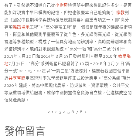
有了。雖然她不知道自己從
小樹屋
這個夢中醒來後能記住多少，是否
能加深現實中早已模糊的記憶，但她也很慶幸自己能夠統”）
家教
列
進《國家中長期科學與技術發展規劃綱要》嚴重專項之一，即“高分
專項
舞蹈場地
工程”。“高分專項工程”是一個很是龐年夜的遙感技術項
目，衛星和其他觀測平臺覆蓋了從全色、多光譜到高光譜，從光學到
雷達等多種類型，構成了一個具有地面間辨別率、高時間辨別率和高
光譜辨別率才能的對地觀測系統。“高分一號”和“高分二號”分別于
2013 年 4 月 26 日和 2014 年 8 月 19 日發射勝利。截至 2018 年
教學場
地
7 月 31 日，“高分”系列衛星已經發射了 10 顆。2018 年 3 月 31 日“高
分一號”02、03、04星以“一箭三星”方法發射，標志著我國首個平易
近
共享空間
用高辨別率光學業務星座正式投進應用。“高分系統”預計
2020 年建成，將為中國現代農業、防災減災、資源環境、公共平安
等嚴重領域供給服務，確保中國把握信息資源自立權，促進構成空間
信息產業鏈。
< 1 2 3 4 5 6 7 8 >
發佈留言