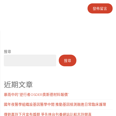
搜尋
搜尋
近期文章
暴雨中的“逆行者OSDER奧斯德材料報價”
國年夜醫學組織設基因醫學中間 推動基因檢測融進日常臨床護理
傳劉嘉玲下月宣布婚期 爭先林台包養網站比較志玲開喜