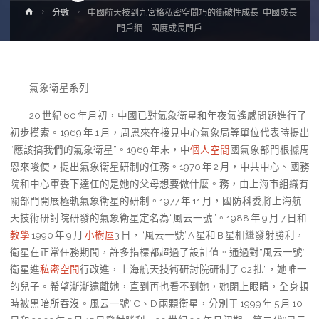
Home
分數
中國航天技到九宮格私密空間巧的衝破性成長_中國成長
門戶網－國度成長門戶
氣象衛星系列
20 世紀 60 年月初，中國已對氣象衛星和年夜氣遙感問題進行了
初步摸索。1969 年 1 月，周恩來在接見中心氣象局等單位代表時提出
“應該搞我們的氣象衛星”。1969 年末，中
個人空間
國氣象部門根據周
恩來唆使，提出氣象衛星研制的任務。1970 年 2 月，中共中心、國務
院和中心軍委下達任的是她的父母想要做什麼。務，由上海市組織有
關部門開展極軌氣象衛星的研制。1977 年 11 月，國防科委將上海航
天技術研討院研發的氣象衛星定名為“風云一號”。1988 年 9 月 7 日和
教學
1990 年 9 月
小樹屋
3 日，“風云一號”A 星和 B 星相繼發射勝利，
衛星在正常任務期間，許多指標都超過了設計值。通過對“風云一號”
衛星進
私密空間
行改進，上海航天技術研討院研制了 02 批“，她唯一
的兒子。希望漸漸遠離她，直到再也看不到她，她閉上眼睛，全身頓
時被黑暗所吞沒。風云一號”C、D 兩顆衛星，分別于 1999 年 5 月 10