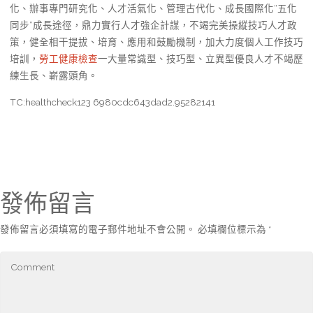
化、辦事專門研究化、人才活氣化、管理古代化、成長國際化“五化
同步”成長途徑，鼎力實行人才強企計謀，不竭完美操縱技巧人才政
策，健全相干提拔、培育、應用和鼓勵機制，加大力度個人工作技巧
培訓，
勞工健康檢查
一大量常識型、技巧型、立異型優良人才不竭歷
練生長、嶄露頭角。
TC:healthcheck123 6980cdc643dad2.95282141
發佈留言
發佈留言必須填寫的電子郵件地址不會公開。
必填欄位標示為
*