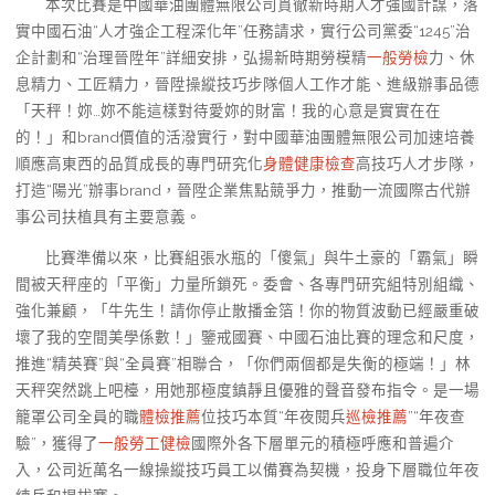
本次比賽是中國華油團體無限公司貫徹新時期人才強國計謀，落
實中國石油“人才強企工程深化年”任務請求，實行公司黨委“1245”治
企計劃和“治理晉陞年”詳細安排，弘揚新時期勞模精
一般勞檢
力、休
息精力、工匠精力，晉陞操縱技巧步隊個人工作才能、進級辦事品德
「天秤！妳…妳不能這樣對待愛妳的財富！我的心意是實實在在
的！」和brand價值的活潑實行，對中國華油團體無限公司加速培養
順應高東西的品質成長的專門研究化
身體健康檢查
高技巧人才步隊，
打造“陽光”辦事brand，晉陞企業焦點競爭力，推動一流國際古代辦
事公司扶植具有主要意義。
比賽準備以來，比賽組張水瓶的「傻氣」與牛土豪的「霸氣」瞬
間被天秤座的「平衡」力量所鎖死。委會、各專門研究組特別組織、
強化兼顧，「牛先生！請你停止散播金箔！你的物質波動已經嚴重破
壞了我的空間美學係數！」鑒戒國賽、中國石油比賽的理念和尺度，
推進“精英賽”與“全員賽”相聯合，「你們兩個都是失衡的極端！」林
天秤突然跳上吧檯，用她那極度鎮靜且優雅的聲音發布指令。是一場
籠罩公司全員的職
體檢推薦
位技巧本質“年夜閱兵
巡檢推薦
”“年夜查
驗”，獲得了
一般勞工健檢
國際外各下層單元的積極呼應和普遍介
入，公司近萬名一線操縱技巧員工以備賽為契機，投身下層職位年夜