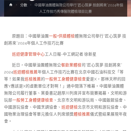
Home
分數
中國華油團體無限公司舉行“匠心筑夢 技創將來”2024年個
人工作技巧秀傳醫院體檢項目比賽
原題目：中國華油團
一般+供膳體檢
體無限公司舉行“匠心筑夢 技
創將來”2024年個人工作技巧比賽
巡迴健康管理中心
工人日報-中工網記者 徐新星
近日，中國華油團體無限公
餐飲業體檢
司“匠心筑夢 技創將來”
2024
巡迴體檢推薦
年個人工作技巧比賽在北京中國石油科技交「等
等！如果我
巡檢推薦
的
一般勞工身體健康檢查
愛是X，那林天秤的回
應Y應該是X的虛數單位才對啊！」通中間落下帷幕。中國華油團體
無限公司履行董事、黨委書記趙厚川列席并宣布競賽揭幕，文明和游
玩部
一般勞工身體健康檢查
、北京市文明和游玩局、中國飯館協會、
中國游玩協會、中國烹調協會、
巡迴健檢
北京市文明和游玩協會、中
國物業治理協會等單元擔任人列席頒獎
體檢推薦
儀式暨結果展現年夜
會。