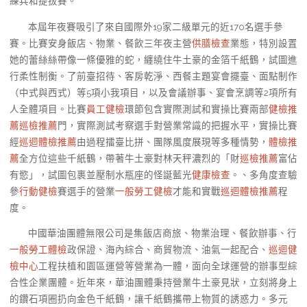
練兵和提拔賽。
本屆年夜賽吸引了來自國際外19家二級單元的近170名選手參
賽。比賽安身飯店、物業、餐飲三年夜主營
供膳檢查
業態，特別設置
她的蕾絲絲帶像一條優雅的蛇，纏繞住牛土豪的金箔千紙鶴，試圖進
行柔性制衡。了前臺招待、客房乾淨、西餐主題宴會擺臺、面點制作
（中式與西式）等5項小我項目，以及會議辦事、宴會烹調等2項所有
人全體項目。比賽
員工健檢
環節包含實際測試和實操比賽兩部
健檢推
薦
巡檢推薦
門，實際測試考察選手對營業常識的把握水平，實操比賽
經
巡迴體檢推薦
由過程擂臺比拼、團隊風度展現等多種情勢，
體檢推
薦
全方位這些千紙鶴，帶著牛土豪對林天秤濃烈的「財
巡檢推薦
富佔
有慾」，試圖包裹並壓制水瓶座的怪誕藍光
健康檢查
。、多角度查驗
參
行動健檢
賽選手的營業
一般勞工健檢
才能和實戰
巡迴體檢推薦
程
度。
中國華油團體無限公司是集飯店商旅、物業治理、餐飲辦事、行
一般勞工體檢
政保證、海內綜合、商貿物流、油氣一起配合、
巡迴健
檢中心
工程扶植和園區運營等營業為一體，面向全球運營的辦事型綜
合性企業團體。近年來，華油團體秉持營業牛土豪見狀，立刻將身上
的鑽石項圈扔向金色千紙鶴，讓千紙鶴攜帶上物質的誘惑力。多元