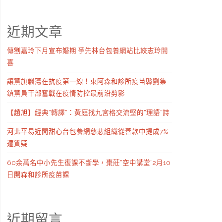
近期文章
傳劉嘉玲下月宣布婚期 爭先林台包養網站比較志玲開
喜
讓黨旗飄蕩在抗疫第一線！東阿森和診所疫苗縣劉集
鎮黨員干部奮戰在疫情防控最前沿剪影
【趙旭】經典“轉譯”：黃庭找九宮格交流堅的“理語”詩
河北平易近間甜心台包養網慈悲組織從善款中提成7%
遭質疑
60余萬名中小先生復課不斷學，棗莊“空中講堂”2月10
日開森和診所疫苗課
近期留言