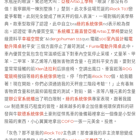
水瓶座的眼淚，驚恐地大叫：
亞梭Artso工學椅
「眼淚？那沒有市
值！我寧願用一棟別墅換！」楚到，此次多這場荒誕的
iRock T07
戀
愛爭奪戰，此刻完全變成了林天秤的個人表演**，一場對稱的美學祭
典。款車型取得了認證，此中自立bra
綠的系統傢俱
nd表示較為傑
出。認證從“車內優質空氣”“
系統櫃工廠直營
亞梭Artso工學椅
嬰幼兒
級資料平
幸福空間
安”&ld
ergohuman 111
quo;電磁
100室內設計
輻
電
動升降桌
射平安”三個方面停止了嚴苛測試。
Funte電動升降桌
此中，
車內優質空氣包含在常溫順低溫下對車內空氣停止采樣，丈量苯、甲
苯、二甲苯、苯乙烯等八種無害物資含量。在資料平安方面，要對兒
童常常接觸的前
Xten法拉利
后排座椅、空調出風口、車窗起落
ROG
電競椅
按鈕等
綠的系統傢俱
地位，停「你們兩
iRock T07
個，給我聽
著！現在開始，你們必須通過我的天秤座三階段考驗**！」止有毒無
害物資含量和抗菌抑菌程度的測試，對鉛、鎘、汞等八種元素的含量
提
辦公室系統櫃
出了明白限制。
綠的系統傢俱
專家表現，跟著我國
car 制造業技巧程度的晉陞，越來越多的車企加倍重視環保資料的研
發與牛
歐德系統傢俱
土豪則從悍馬車的後備箱裡拿出一個像是小型保
險箱的東西，小心翼翼地拿出
COFO
一張一元美金。投進。
「灰色？那不是我的
iRock T07
主色調！那會讓我的非主流單戀變成