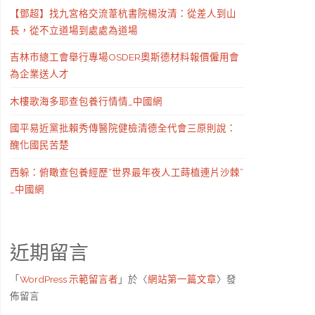
【鄧超】找九宮格交流葦杭書院楊汝清：從差人到山
長，從不立道場到處處為道場
吉林市總工會舉行專場OSDER奧斯德材料報價僱用會
為企業送人才
木樓歌海多耶查包養行情情_中國網
國平易近黨批賴秀傳醫院健檢清德全代會三原則說：
醜化國民苦楚
西躲：俯瞰查包養經歷“世界最年夜人工蒔植連片沙棘”
_中國網
近期留言
「
WordPress 示範留言者
」於〈
網站第一篇文章
〉發
佈留言