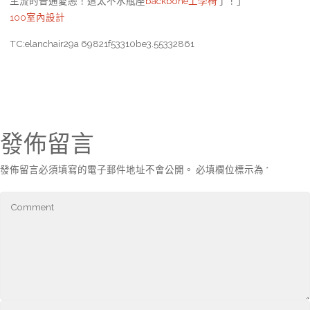
主流的普通愛戀！這太不水瓶座
backbone工學椅
了！」
100室內設計
TC:elanchair29a 69821f53310be3.55332861
發佈留言
發佈留言必須填寫的電子郵件地址不會公開。
必填欄位標示為
*