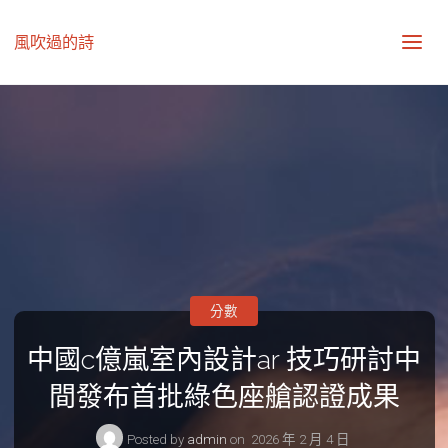
風吹過的詩
分數
中國c億嵐室內設計ar 技巧研討中
間發布首批綠色座艙認證成果
Posted by
admin
on
2026 年 2 月 4 日