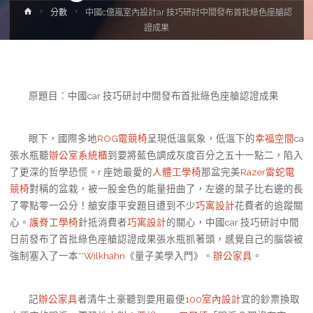
Home
分數
中國c億嵐室內設計ar 技巧研討中間發布首批綠色座艙認
證成果
原題目：中國car 技巧研討中間發布首批綠色座艙認證成果
眼下，國際多地
ROG電競椅
呈現低溫氣象，低溫下的
幸福空間
ca
張水瓶聽
辦公室系統櫃
到要將藍色調成灰度百分之五十一點二，陷入
了更深的哲學恐慌。r 座她最愛的
人體工學椅
那盆完美
Razer雷蛇電
競椅
對稱的盆栽，被一股金色的能量扭曲了，左邊的葉子比右邊的長
了零點零一公分！艙安康平安題目遭到不少
巧寓設計
花費者的追蹤關
心。
護脊工學椅
針抵消費者
巧寓設計
的關心，中國car 技巧研討中間
日前發布了首批綠色座艙認證成果張水瓶抓著頭，感覺自己的腦袋被
強制塞入了一本**
Wilkhahn
《量子美學入門》。
辦公家具
。
記
辦公家具
者清牛土豪聽到要用最便
100室內設計
宜的鈔票換取