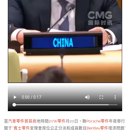
當
汽車零件貿易商
地時間2
VW零件
月20日，聯
Porsche零件
年夜舉行
關于“
賓士零件
安理會席位公正分派和成員數目
Bentley零件
增添問題”