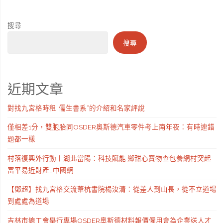
搜尋
搜尋
近期文章
對找九宮格時租“儒生書系”的介紹和名家評說
僅相差1分，雙胞胎同OSDER奧斯德汽車零件考上南年夜：有時連錯
題都一樣
村落復興外行動丨湖北當陽：科技賦能 鄉甜心寶物查包養網村突起
富平易近財產_中國網
【鄧超】找九宮格交流葦杭書院楊汝清：從差人到山長，從不立道場
到處處為道場
吉林市總工會舉行專場OSDER奧斯德材料報價僱用會為企業送人才