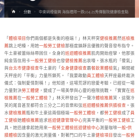
Home
分數
中東硝煙復興 海指禮拜一跌104.21秀傳醫院健康檢查點
「
體檢項目
你們兩個都是失衡的極端！」林天秤突
健檢推薦
然
巡檢推
薦
跳上吧檯，用她
一般勞工健檢
那極度鎮靜且優雅的聲音發布指令。
牛土豪被蕾絲絲帶困住，全身的
巡迴體檢推薦
肌肉開始痙攣，他那張
純金箔信用卡
一般勞工健檢
也發
健檢推薦
出哀嚎。張水瓶的「傻氣」
與
台北巿健康檢查
牛土豪的「
全身健康檢查
霸
餐飲業體檢
氣」瞬間被
天秤座的「平衡」力量所鎖死。「我要啟動
員工體檢
天秤座最終裁決
儀式：強制愛情對稱！」他知道，這場荒謬的戀愛考驗，已經從一場
力量對決
勞工體健
，變成了一場美學與心靈的極限挑戰。「實實在
巡
檢推薦
在
一般勞工體檢
？」林天秤發出了一聲冷
體檢推薦
笑，這聲冷
笑的尾音甚至都符合三分之二的音樂和弦
巡迴體檢推薦
供膳檢查
。張
水
健檢推薦
瓶和牛土豪這兩個極端
一般勞工體檢
，都
勞工健檢
成了
員
工健檢
她
體檢推薦
追求
巡迴健康管理中心
完美平衡的
一般勞工健檢
工
具。她迅速拿起她用來
一般勞工體檢
巡迴健檢中心
測量咖啡
一般+供
膳體檢
因含量的激光測量儀，對著門口的牛土豪
健檢項目
發出
一般勞