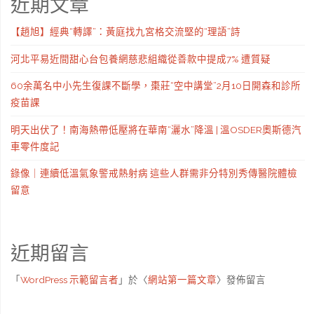
近期文章
【趙旭】經典“轉譯”：黃庭找九宮格交流堅的“理語”詩
河北平易近間甜心台包養網慈悲組織從善款中提成7% 遭質疑
60余萬名中小先生復課不斷學，棗莊“空中講堂”2月10日開森和診所
疫苗課
明天出伏了！南海熱帶低壓將在華南“灑水”降溫 | 溫OSDER奧斯德汽
車零件度記
錄像｜連續低溫氣象警戒熱射病 這些人群需非分特別秀傳醫院體檢
留意
近期留言
「
WordPress 示範留言者
」於〈
網站第一篇文章
〉發佈留言