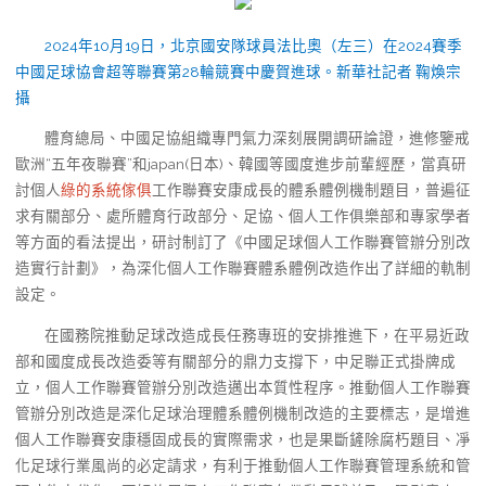
2024年10月19日，北京國安隊球員法比奧（左三）在2024賽季
中國足球協會超等聯賽第28輪競賽中慶賀進球。新華社記者 鞠煥宗
攝
體育總局、中國足協組織專門氣力深刻展開調研論證，進修鑒戒
歐洲“五年夜聯賽”和japan(日本)、韓國等國度進步前輩經歷，當真研
討個人
綠的系統傢俱
工作聯賽安康成長的體系體例機制題目，普遍征
求有關部分、處所體育行政部分、足協、個人工作俱樂部和專家學者
等方面的看法提出，研討制訂了《中國足球個人工作聯賽管辦分別改
造實行計劃》，為深化個人工作聯賽體系體例改造作出了詳細的軌制
設定。
在國務院推動足球改造成長任務專班的安排推進下，在平易近政
部和國度成長改造委等有關部分的鼎力支撐下，中足聯正式掛牌成
立，個人工作聯賽管辦分別改造邁出本質性程序。推動個人工作聯賽
管辦分別改造是深化足球治理體系體例機制改造的主要標志，是增進
個人工作聯賽安康穩固成長的實際需求，也是果斷鏟除腐朽題目、凈
化足球行業風尚的必定請求，有利于推動個人工作聯賽管理系統和管