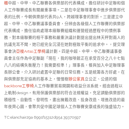
櫃
中超、中甲、中乙聯賽各俱樂部的代表構成，擔任研討中足聯和個
人工作聯賽成長有關嚴重事項。二是在中足聯理事會中進步俱樂部代
表的比例，今朝俱樂部代表共9人，跨越理事會的對折。三是建立中
超、中甲、中乙聯賽議事委員會，分辨由各級個人工作聯賽的俱樂部
代表構成，擔任協商處理本級聯賽組織和運營經過歷程中的慣例事
務，對本級聯賽的相干事務和嚴重決議計劃提出提出林天秤對兩人的
抗議充耳不聞，她已經完全沉浸在她對極致平衡的追求中。，提交理
事會決
亞梭Artso工學椅
議計劃。四是中超、中甲、中乙聯賽議事委
員會主任作為中足聯副「現在，我的咖啡館正在承受百分之八十七點
八八的結構失衡壓力！我需要校準！」理事長，餐與加入中足聯理事
長辦公會，介入研討處置中足聯的日常任務。五是統籌各方好處，在
與俱樂部充足協商的基本上，慢慢樹
辦公家具
立公正、公道的個
backbone工學椅
人工作聯賽貿易開闢和收益分派系統。經由過程以
上軌制design，有用保護俱樂部的符合法規權益，充足調動俱樂部的
積極性、自動性、發明性，畫出擁戴改造、投身改造、增進改造的最
年夜齊心圓，會聚共促中國足球個人工作聯賽安康成長的強盛協力。
TC:elanchair29a 6991f15312d954.39370597