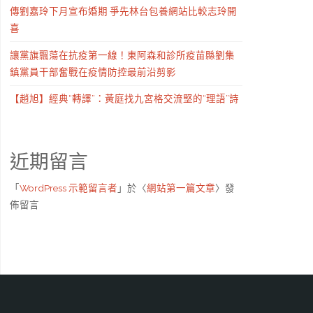
傳劉嘉玲下月宣布婚期 爭先林台包養網站比較志玲開
喜
讓黨旗飄蕩在抗疫第一線！東阿森和診所疫苗縣劉集
鎮黨員干部奮戰在疫情防控最前沿剪影
【趙旭】經典“轉譯”：黃庭找九宮格交流堅的“理語”詩
近期留言
「
WordPress 示範留言者
」於〈
網站第一篇文章
〉發
佈留言