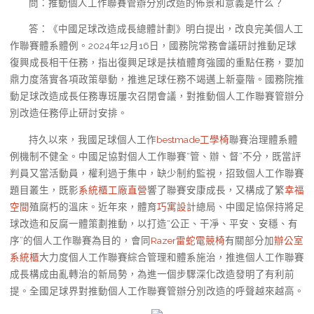
問：推動個人工作聯賽管辦分別改造的佈景和意義是什么？
答：《中國足球改造成長總體計劃》明白提出，改良完美個人工
作聯賽體系體例。2024年12月16日，國務院常務會議研討推動足球
復興成長相干任務，指出復興足球是扶植體育強國的重點任務，要加
鼎力度落實各項政策舉動，推進足球任務不竭邁上新臺階。國務院推
動足球改造成長任務專班屢次召閉會議，對推動個人工作聯賽管辦分
別改造任務停止研討安排。
持久以來，我國足球個人工作
bestmade工學椅
聯賽治理體系體
例機制不健全。中國足協對個人工作聯賽“管、辦、督”不分，既當評
判員又當活動員，權利過于集中，缺少制約監視，招致個人工作聯賽
題目叢生，既影
系統櫃工廠直營
響了聯賽安康成長，又構成了繁
幸福
空間
殖腐朽的溫床。近年來，體育
巧寓設計
總局、中國足協保持將足
球改造和反腐一體策劃推動，以打造“公正、干凈、平安、安穩、有
序”的個人工作聯賽為目的，會同
Razer雷蛇電競椅
有關部分加
辦公室
系統櫃
大力度個人工作聯賽綜合管理和體系施治，推進個人工作聯賽
成長構成由亂轉治的新局勢，為進一個步驟深化改造發明了有利前
提。全國足球界對推動個人工作聯賽管辦分別改造的呼聲越來越高。