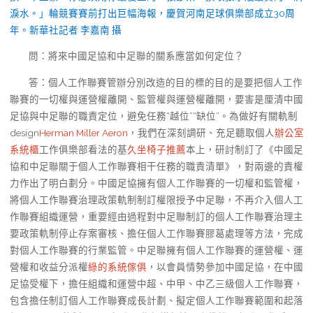
淚水。」輪競賽賽前打出巨幅海報，慶賀河南足球俱樂部成立30周
年。新華社記者 李嘉南 攝
問：將來中國足協和中足聯的關系應當如何定位？
答：個人工作聯賽管辦分別改造的目的標的目的是要把個人工作
聯賽的一切權與運營權離開、監管權與運營權離開，要害是厘清中國
足協與中足聯的職責定位，避免任務“越位”“缺位”。為做好有關軌制
design
Herman Miller Aeron
，我們在深刻調研、充足聽取個人
辦公室
系統櫃
工作俱樂部看法的基
久坐椅子推薦
本上，研討制訂了《中國足
協和中足聯關于個人工作聯賽相干任務的職責清單》，對兩邊的責權
力作出了明白劃分。中國足協擁有個人工作聯賽的一切權和監管權，
將個人工作聯賽治理政策軌制制訂權限授予中足聯，不再介入個人工
作聯賽組織運營，重要經由過程對中足聯制訂的個人工作聯賽治理主
要政策軌制停止存案審核、擔任個人工作聯賽膠葛處理等方法，完成
對個人工作聯賽的行業監管。中足聯擁有個人工作聯賽的運營權、運
營權和收益分派權
綠的系統傢俱
，以會員情勢參加中國足協，在中國
足協受權下，擔任組織和運營中超、中甲、中乙三級個人工作聯賽，
包含擔任制訂個人工作聯賽成長計劃、擬定個人工作聯賽範圍和起落