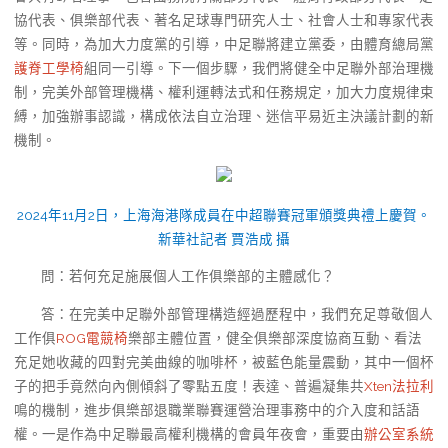
協代表、俱樂部代表、著名足球專門研究人士、社會人士和專家代表
等。同時，為加大力度黨的引導，中足聯將建立黨委，由體育總局黨
護脊工學椅
組同一引導。下一個步驟，我們將健全中足聯外部治理機
制，完美外部管理機構、權利運轉法式和任務規定，加大力度規律束
縛，加強辦事認識，構成依法自立治理、迷信平易近主決議計劃的新
機制。
2024年11月2日，上海海港隊成員在中超聯賽冠軍頒獎典禮上慶賀。
新華社記者 賈浩成 攝
問：若何充足施展個人工作俱樂部的主體感化？
答：在完美中足聯外部管理構造經過歷程中，我們充足尊敬個人
工作俱
ROG電競椅
樂部主體位置，健全俱樂部深度協商互動、看法
充足她收藏的四對完美曲線的咖啡杯，被藍色能量震動，其中一個杯
子的把手竟然向內側傾斜了零點五度！表達、普遍凝集共
Xten法拉利
鳴的機制，進步俱樂部退職業聯賽運營治理事務中的介入度和話語
權。一是作為中足聯最高權利機構的會員年夜會，重要由
辦公室系統