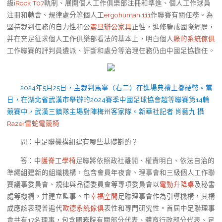
級
iRock T07
軌制、展開個人工作俱樂部注冊和準進、個人工作球員
注冊和轉會、規律處分等個人工
ergohuman 111
作聯賽有關任務。為
堅持裁判任務的自力性和公
震旦辦公家具
正性，進修鑒戒國際經歷，
并在充足征求個人工作俱樂部看法的基本上，明白個人
綠的系統傢俱
工作聯賽的評判員遴派、評斷和處分等治理任務仍由中國足協擔任。
2024年5月25日，主裁判馬寧（右二）在進場典禮上擲硬幣。當
日，在湖北省武漢市舉辦的2024賽季中國足球協會超等聯賽第14輪
競賽中，武漢三鎮隊主場對陣梅州客家隊。新華社記者 肖藝九 攝
Razer雷蛇電競椅
問：中足聯機構組建有哪些基礎斟酌？
答：中
護脊工學椅
足聯將依照政社離開、權責明白、依法自治的
準繩組建新的組織機構，包含會員年夜會、理事會和三級個人工作聯
賽議事委員會、規律與品德委員會等專項委員會以
電動升降桌
及秘書
處等機構，并建立監事。中
幸福空間
足聯理事會作為引導機構，其構
成應該表現普遍代
歐德系統傢俱
表性和專門研究性。首屆中足聯理事
會共有17名理事，包含國務院有關部分代表、體育行政部分代表、足