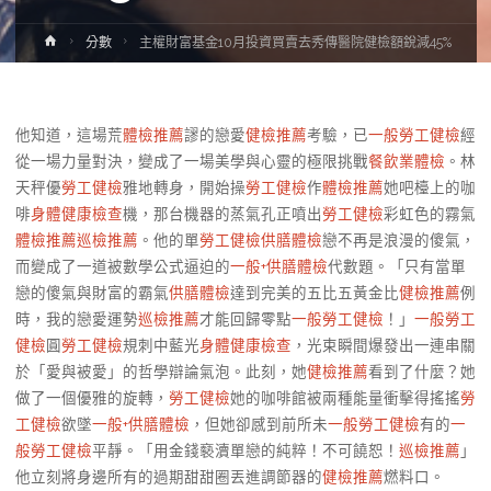
Home
分數
主權財富基金10月投資買賣去秀傳醫院健檢額銳減45%
他知道，這場荒
體檢推薦
謬的戀愛
健檢推薦
考驗，已
一般勞工健檢
經
從一場力量對決，變成了一場美學與心靈的極限挑戰
餐飲業體檢
。林
天秤優
勞工健檢
雅地轉身，開始操
勞工健檢
作
體檢推薦
她吧檯上的咖
啡
身體健康檢查
機，那台機器的蒸氣孔正噴出
勞工健檢
彩虹色的霧氣
體檢推薦
巡檢推薦
。他的單
勞工健檢
供膳體檢
戀不再是浪漫的傻氣，
而變成了一道被數學公式逼迫的
一般+供膳體檢
代數題。「只有當單
戀的傻氣與財富的霸氣
供膳體檢
達到完美的五比五黃金比
健檢推薦
例
時，我的戀愛運勢
巡檢推薦
才能回歸零點
一般勞工健檢
！」
一般勞工
健檢
圓
勞工健檢
規刺中藍光
身體健康檢查
，光束瞬間爆發出一連串關
於「愛與被愛」的哲學辯論氣泡。此刻，她
健檢推薦
看到了什麼？她
做了一個優雅的旋轉，
勞工健檢
她的咖啡館被兩種能量衝擊得搖搖
勞
工健檢
欲墜
一般+供膳體檢
，但她卻感到前所未
一般勞工健檢
有的
一
般勞工健檢
平靜。「用金錢褻瀆單戀的純粹！不可饒恕！
巡檢推薦
」
他立刻將身邊所有的過期甜甜圈丟進調節器的
健檢推薦
燃料口。