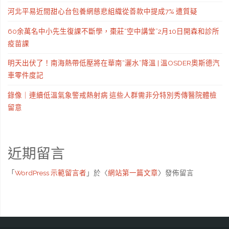
河北平易近間甜心台包養網慈悲組織從善款中提成7% 遭質疑
60余萬名中小先生復課不斷學，棗莊“空中講堂”2月10日開森和診所
疫苗課
明天出伏了！南海熱帶低壓將在華南“灑水”降溫 | 溫OSDER奧斯德汽
車零件度記
錄像｜連續低溫氣象警戒熱射病 這些人群需非分特別秀傳醫院體檢
留意
近期留言
「
WordPress 示範留言者
」於〈
網站第一篇文章
〉發佈留言