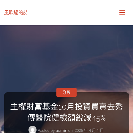
風吹過的詩
分數
主權財富基金10月投資買賣去秀
傳醫院健檢額銳減45%
Posted by
admin
on
2026 年 4 月 1 日