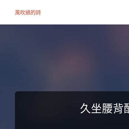
風吹過的詩
久坐腰背