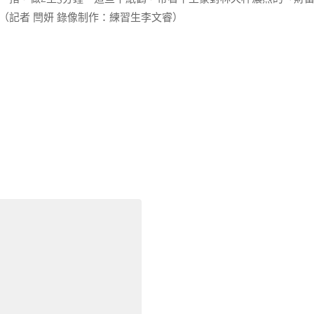
（記者 閆妍 錄像制作：練習生李文睿）