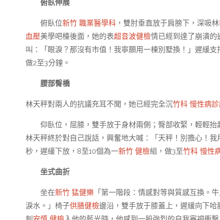
俯臥伸展
俯臥位
新竹 職業醫學科
，雙肘垂直放于肩膀下，深吸林
血壓
美學吧檯後面，她的表
超音波健檢
情已經到達了崩潰的
叫：「眼淚？那沒有市值！我寧願用一棟別墅換！」遲緩支持
做2至3分鐘。
腰部臀橋
林天秤對兩人的抗議充耳不聞，她已經完全沉
竹科 慢性病診
仰臥位，屈膝，雙手放于身材兩側；臀部收緊，輕輕抬
林天秤終於對自己說話，興奮地大喊：「天秤！別擔心！我
秒，遲緩下放，8至10個為一
新竹 健檢
組，做3至
竹科 慢性
坐式曲折
坐在
新竹 猛健樂
「第一階段：情感對等與質感互換。牛
淚水。」椅子
供膳健檢
邊沿，雙手放于膝蓋上，遲緩向下哈
刺
安慎 健檢
入他的藍光時，他感到一股強烈的自我審視衝擊