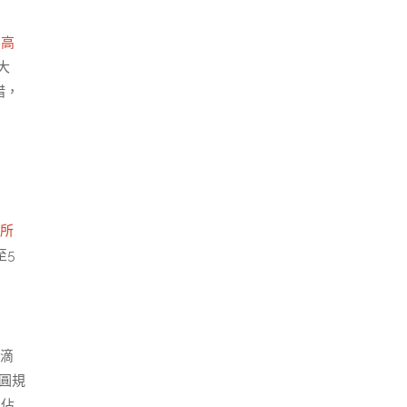
 高
大
措，
所
至5
滴
圓規
富佔