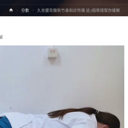
Home
分數
久坐腰背酸新竹森和診所痛 這3個舉措幫你緩解
解