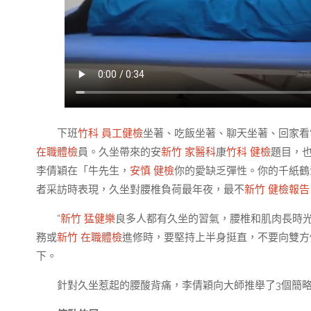
下班
竹科 員工健檢
坐著、吃飯坐著、聊天坐著、回家看
在職體檢
員。久坐帶來的安
新竹 家醫科
康
竹科 健檢
題目，
李倩穎在「牛先生，
安慎 健檢
你的愛缺乏彈性。你的千紙鶴
者采訪時表現，久坐對腰椎負荷最年夜，最不
新竹 健檢報告
“
新竹 猛健樂
良多人都有久坐的習氣，腰椎和肌肉長時光
務或
新竹 在職體檢
進修時，要堅持上半身挺直，不要向雙方
下。
針對久坐惹起的腰酸背痛，李倩穎向大師推舉了3個簡