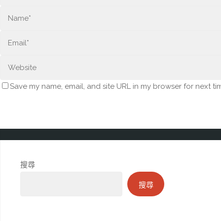
Save my name, email, and site URL in my browser for next ti
搜尋
搜尋