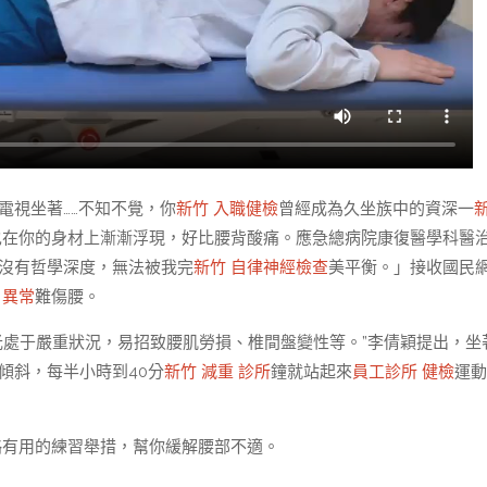
電視坐著……不知不覺，你
新竹 入職健檢
曾經成為久坐族中的資深一
也在你的身材上漸漸浮現，好比腰背酸痛。應急總病院康復醫學科醫
沒有哲學深度，無法被我完
新竹 自律神經檢查
美平衡。」接收國民
 異常
難傷腰。
處于嚴重狀況，易招致腰肌勞損、椎間盤變性等。”李倩穎提出，坐
傾斜，每半小時到40分
新竹 減重 診所
鐘就站起來
員工診所 健檢
運動
略有用的練習舉措，幫你緩解腰部不適。