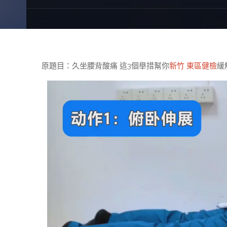
原題目：久坐腰背酸痛 這3個舉措幫你
新竹 東區健檢
緩