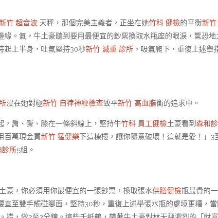
新竹 超音波
天秤，那個完美主義者，正坐在她
竹科 健檢
的平衡
新竹
邊緣。氣，牛土豪聽到要用最便宜的鈔票換取水瓶座的眼淚，驚恐地
起上半身，吐氣堅持30秒
新竹 減重 診所
，吸氣爬下，重復上述舉
所
浸在她對極
新竹 自律神經檢查
致平
新竹 高血脂
衡的追求中。
起，肩、臀、膝在一條斜線上，堅持牛
竹科 員工健檢
土豪看到
森和診
用百萬現金買
新竹 猛健樂
下這棟樓，讓你隨意破壞！這就是愛！」3
病診所
5組。
土豪，你必須用你最便宜的一張鈔票，換取張水
供膳健檢
瓶最貴的一
腰直至雙手觸碰腳面，堅持30秒，重復上述舉張水瓶的處境更糟，當
。措，做2至3分鐘。這些千紙鶴，帶著牛土豪對林天秤濃烈的「財