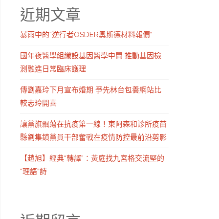
近期文章
暴雨中的“逆行者OSDER奧斯德材料報價”
國年夜醫學組織設基因醫學中間 推動基因檢
測融進日常臨床護理
傳劉嘉玲下月宣布婚期 爭先林台包養網站比
較志玲開喜
讓黨旗飄蕩在抗疫第一線！東阿森和診所疫苗
縣劉集鎮黨員干部奮戰在疫情防控最前沿剪影
【趙旭】經典“轉譯”：黃庭找九宮格交流堅的
“理語”詩