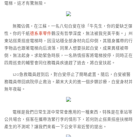
電梯，這才有驚無險。
無獨佔偶，在江蘇，一名八旬白叟在徐「牛先生，你的愛缺乏彈
性。你的千紙
德系車零件
鶴沒有哲學深度，無法被我完美平衡。」州
東站搭乘搭座電梯時，因沒站穩全部身材向后仰倒，其隨身攜帶的行
李物品也跟著電梯向后滑落，同業人想要扶起白叟，成果異樣被帶
倒，無法起身。求助緊急時辰，一名熱情搭客將電梯按停，同時正在
四周巡查的輔警會同任務職員疾速趕了過去，將白叟扶起。
120急救職員趕到后，對白叟停止了簡略處置。隨后，白叟被醫
務職員帶回病院停止救治。顛末大夫的進一個步驟診療，白叟身材并
無年夜礙。
電梯是我們日常生涯中常常會應用的一種東西，特殊是在車站等
公共場合，搭客在攜帶浩繁行李的情形下，若何防止搭乘搭座扶梯時
產生的不測呢？讓我們來看一下公安平易近警的提出。