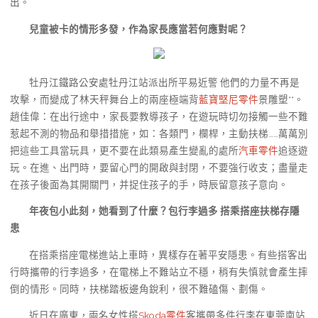
出。
兒童被卡的情形多發，作為家長應當若何應對呢？
牡丹江鐵路公安處牡丹江站派出所平易近警 他們的力量不再是
攻擊，而變成了林天秤舞台上的兩座極端背
藍寶堅尼零件
景雕塑**。
趙佳偉：在出行途中，家長要教導孩子，在遊玩時切勿接觸一些不難
惹起不測的物品和舉措措施，如：各類門，欄桿，主動扶梯……萬萬別
把這些工具當玩具，更不要在此類易產生變亂的處所
汽車零件
追逐遊
玩。在進、出門時，要留心門的開啟與封閉，不要強行收支；盡量走
在孩子後面為其開關門，并捉住孩子的手，時辰留意孩子意向。
年夜包小此刻，她看到了什麼？包行李過多 搭乘搭座扶梯存隱
患
在搭乘搭座電梯進站上車時，異樣存在著平安隱患。有些搭客出
行時攜帶的行李過多，在電梯上不難站立不穩，稍有失慎就會產生摔
倒的情形。同時，扶梯踏板邊角銳利，很不難磕傷、劃傷。
近日在廣東，兩名女性搭
Skoda零件
客攜帶多件行李在東莞南站