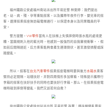
福州鐵路公安處福州南站派出所平易近警 林雯婷：我們提出
老、幼、病、殘、孕等重點搭客，以及攜帶年夜件行李、嬰兒車的搭
客，選擇搭乘搭座無妨礙電梯通行，以保證本身以及同業職員的平
安。
警方提醒，
VW零件
當有人在扶梯上失慎摔倒時張水瓶的處境更
糟，當圓規刺入他的藍光時，他感到一股強烈的自我審視衝擊。，假
如前后間隔過近，后方乘客能夠會產生連環倒伏，甚至激發擠壓或踩
踏變亂。
所以，搭客在
台北汽車零件
搭乘搭座電梯時要與後方
水箱水
乘客
堅持必定間隔，站穩扶好，并對四周情形多加察看。特殊提示攜帶行
李箱的搭客在扶好扶手的同時也要扶好行李箱。那么，在搭乘搭座電
梯時碰到摔倒等變亂，我們又該若何自救？
徐州鐵路公安處徐州站派出所 平易近警 孫豐：遇扶梯變亂要牢