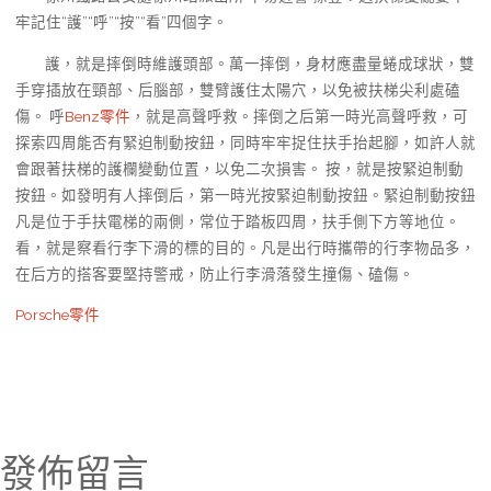
牢記住“護”“呼”“按”“看”四個字。
護，就是摔倒時維護頭部。萬一摔倒，身材應盡量蜷成球狀，雙
手穿插放在頸部、后腦部，雙臂護住太陽穴，以免被扶梯尖利處磕
傷。 呼
Benz零件
，就是高聲呼救。摔倒之后第一時光高聲呼救，可
探索四周能否有緊迫制動按鈕，同時牢牢捉住扶手抬起腳，如許人就
會跟著扶梯的護欄變動位置，以免二次損害。 按，就是按緊迫制動
按鈕。如發明有人摔倒后，第一時光按緊迫制動按鈕。緊迫制動按鈕
凡是位于手扶電梯的兩側，常位于踏板四周，扶手側下方等地位。
看，就是察看行李下滑的標的目的。凡是出行時攜帶的行李物品多，
在后方的搭客要堅持警戒，防止行李滑落發生撞傷、磕傷。
Porsche零件
發佈留言