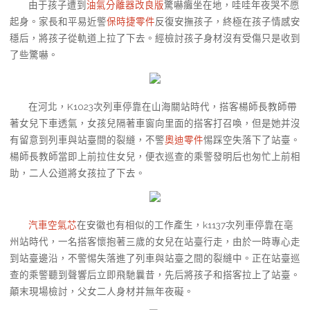
由于孩子遭到
油氣分離器改良版
驚嚇癱坐在地，哇哇年夜哭不愿
起身。家長和平易近警
保時捷零件
反復安撫孩子，終極在孩子情感安
穩后，將孩子從軌道上拉了下去。經檢討孩子身材沒有受傷只是收到
了些驚嚇。
在河北，K1023次列車停靠在山海關站時代，搭客楊師長教師帶
著女兒下車透氣，女孩兒隔著車窗向里面的搭客打召喚，但是她并沒
有留意到列車與站臺間的裂縫，不警
奧迪零件
惕踩空失落下了站臺。
楊師長教師當即上前拉住女兒，便衣巡查的乘警發明后也匆忙上前相
助，二人公道將女孩拉了下去。
汽車空氣芯
在安徽也有相似的工作產生，k1137次列車停靠在亳
州站時代，一名搭客懷抱著三歲的女兒在站臺行走，由於一時專心走
到站臺邊沿，不警惕失落進了列車與站臺之間的裂縫中。正在站臺巡
查的乘警聽到聲響后立即飛馳曩昔，先后將孩子和搭客拉上了站臺。
顛末現場檢討，父女二人身材并無年夜礙。