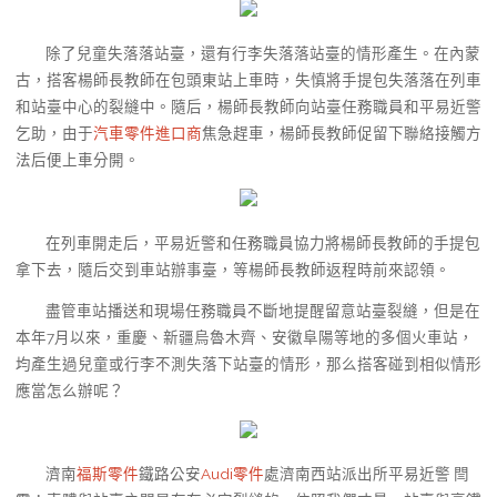
除了兒童失落落站臺，還有行李失落落站臺的情形產生。在內蒙
古，搭客楊師長教師在包頭東站上車時，失慎將手提包失落落在列車
和站臺中心的裂縫中。隨后，楊師長教師向站臺任務職員和平易近警
乞助，由于
汽車零件進口商
焦急趕車，楊師長教師促留下聯絡接觸方
法后便上車分開。
在列車開走后，平易近警和任務職員協力將楊師長教師的手提包
拿下去，隨后交到車站辦事臺，等楊師長教師返程時前來認領。
盡管車站播送和現場任務職員不斷地提醒留意站臺裂縫，但是在
本年7月以來，重慶、新疆烏魯木齊、安徽阜陽等地的多個火車站，
均產生過兒童或行李不測失落下站臺的情形，那么搭客碰到相似情形
應當怎么辦呢？
濟南
福斯零件
鐵路公安
Audi零件
處濟南西站派出所平易近警 閆