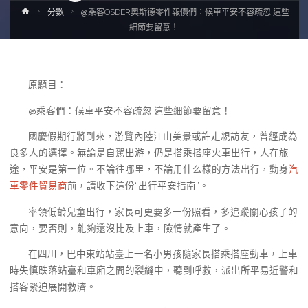
Home
分數
@乘客OSDER奧斯德零件報價們：候車平安不容疏忽 這些
細節要留意！
原題目：
@乘客們：候車平安不容疏忽 這些細節要留意！
國慶假期行將到來，游覽內陸江山美景或許走親訪友，曾經成為
良多人的選擇。無論是自駕出游，仍是搭乘搭座火車出行，人在旅
途，平安是第一位。不論往哪里，不論用什么樣的方法出行，動身
汽
車零件貿易商
前，請收下這份“出行平安指南”。
率領低齡兒童出行，家長可更要多一份照看，多追蹤關心孩子的
意向，要否則，能夠還沒比及上車，險情就產生了。
在四川，巴中東站站臺上一名小男孩隨家長搭乘搭座動車，上車
時失慎跌落站臺和車廂之間的裂縫中，聽到呼救，派出所平易近警和
搭客緊迫展開救濟。