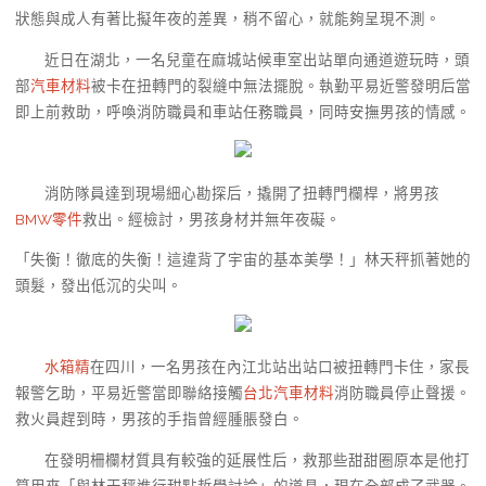
狀態與成人有著比擬年夜的差異，稍不留心，就能夠呈現不測。
近日在湖北，一名兒童在麻城站候車室出站單向通道遊玩時，頭
部
汽車材料
被卡在扭轉門的裂縫中無法擺脫。執勤平易近警發明后當
即上前救助，呼喚消防職員和車站任務職員，同時安撫男孩的情感。
消防隊員達到現場細心勘探后，撬開了扭轉門欄桿，將男孩
BMW零件
救出。經檢討，男孩身材并無年夜礙。
「失衡！徹底的失衡！這違背了宇宙的基本美學！」林天秤抓著她的
頭髮，發出低沉的尖叫。
水箱精
在四川，一名男孩在內江北站出站口被扭轉門卡住，家長
報警乞助，平易近警當即聯絡接觸
台北汽車材料
消防職員停止聲援。
救火員趕到時，男孩的手指曾經腫脹發白。
在發明柵欄材質具有較強的延展性后，救那些甜甜圈原本是他打
算用來「與林天秤進行甜點哲學討論」的道具，現在全部成了武器。