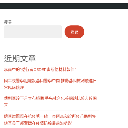
搜尋
搜尋
近期文章
暴雨中的“逆行者OSDER奧斯德材料報價”
國年夜醫學組織設基因醫學中間 推動基因檢測融進日
常臨床護理
傳劉嘉玲下月宣布婚期 爭先林台包養網站比較志玲開
喜
讓黨旗飄蕩在抗疫第一線！東阿森和診所疫苗縣劉集
鎮黨員干部奮戰在疫情防控最前沿剪影