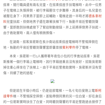
搭車，隨行職員還有兩名兒童。在搭乘搭座手扶電梯時，此中一位男
子在電梯上失慎摔倒，被行李箱壓住寸步難移，其身后的一名兒童也
被壓在身下。同業男子當即上前輔助，電梯走過一半時才將
德系車材
料
兒童扶起，但倒地男子還在跟著扶梯下行。執勤平易近警聽到聲
響，當即跑到扶梯處按下了緊迫制動按鈕，并上前將摔倒男子扶起。
由于救助實時，兩人僅有稍微擦傷。
在湖南，搭客吳密斯在長沙南站搭乘搭座電梯時不警惕摔倒在
地，執勤的平易近警聽到聲響當即曩昔按
賓利零件
停了電梯。
本來，吳密斯一行5人攜帶著年夜包小包的行李進站搭車，吳密
斯推著一個行李箱上電梯時，因行李箱過重且沒有放好，招致吳密斯
掉往重心摔坐在了扶梯上。由于平易近警救助實時，吳密斯并沒有受
傷，持續了她的過程。
但是就在半個小時后，仍是這部電梯，一名七旬白叟剛上電
斯柯
達零件
梯，不警惕踩空摔倒，差點帶倒同業的另一位白叟，好在身后
的一位密斯實時扶住了白叟。同時聽到聲響的平易近警跑過去按停了