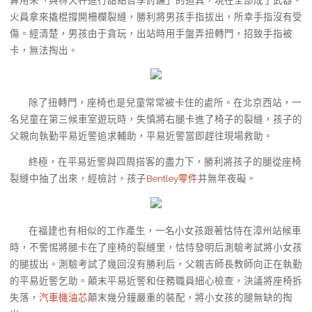
火員拿來撬棍撐開柵欄裂縫，勝利將男孩手指拔出，所幸手指沒有受
傷。經清楚，男孩由于貪玩，出站時用手盤弄扭轉門，招致手指被
卡，無法掏出。
除了扭轉門，座椅也是兒童常常被卡住的處所。在北京西站，一
名兒童在第三候車室遊玩時，失慎將右腿卡進了椅子的裂縫，孩子的
父親向執勤平易近警追求輔助，平易近警當即趕往現場救助。
終極，在平易近警與四周搭客的盡力下，勝利將孩子的腿從座椅
裂縫中抽了出來，經檢討，孩子
Bentley零件
并無年夜礙。
在福建也有相似的工作產生，一名小女孩跟著怙恃在漳州站候車
時，不警惕將腿卡在了座椅的裂縫里，怙恃發明后測驗考試將小女孩
的腿拔出。測驗考試了幾回沒有勝利后，父親吉師長教師向正在執勤
的平易近警乞助。顛末平易近警和任務職員細心檢查，決議將座椅拆
失落，
汽車機油芯
顛末幾分鐘嚴重的裝配，將小女孩的腿無缺的掏