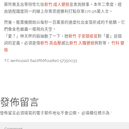
算所需支出等特性化信
新竹 成人健檢
息查詢辦事。本年二季度，經
由過程國度同一的線上存案渠道勝利打點存案176.98萬人次。
然後，販賣機開始以每秒一百萬張的速度吐出金箔折成的千紙鶴，它
們像金色蝗蟲一樣飛向天空。
「愛？」林天秤的臉抽動了一下，她
新竹 子宮頸疫苗
對「愛」這個
詞的定義，必須是情
新竹 高血壓
感比
新竹 入職健檢
例對等。
竹科 健
檢
TC:senho2ai2l 6a22f66f1148e0.57350033
發佈留言
發佈留言必須填寫的電子郵件地址不會公開。
必填欄位標示為
*