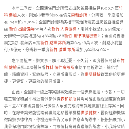
本年二季度，全國通俗門診所需支出跨省直接結算1886.74萬
竹
科 健檢
人次，削減小我墊付26.45億元
森和診所
，分辨較一季度增加
49.64%和36.76%；全國門診慢特病相干醫治所需支出跨省直接結算
59.
新竹 出國備藥
66萬人次
新竹 入職健檢
，削減小我墊付5.54億元，
分辨較一季度增加89.46%和97.86
新竹 自律神經檢查
%；全國跨省聯
網定點批發藥店直接
新竹 減重 診所
結算625.16萬人次，削減小我墊
付7.8億元，分辨較一季度
新竹 減重 診所
增加39%和24.6%。
惠平易近生、辦實事、解平易近憂。不久前，國度醫保局發布
竹
科 健檢
首批16項醫保辦
竹科 慢性病診所
事便平易近辦法，簡化手
續、精簡資料、緊縮時限、立異辦事形式，為
供膳健檢
群眾供給更便
捷、更優質、更高效的醫保辦事。
由此，全國同一線上存案辦事效能進一個步驟拓展。今朝，一切
職工醫保和居平易近醫保參保職
森和診所
員均可經由過程國度醫保辦
事平臺APP和國度醫保局微信大眾號完成跨省異地就醫線上存案。同
時，在線查詢效能從跨省聯網定點醫藥機構
供膳健檢
、醫保經辦機構
徵詢辦事德律風、停機通知佈告民眾化信息查詢辦事，慢慢拓展到小
我參保地門診慢特病標準、門診慢特病跨省聯網告訴書、小我跨省結