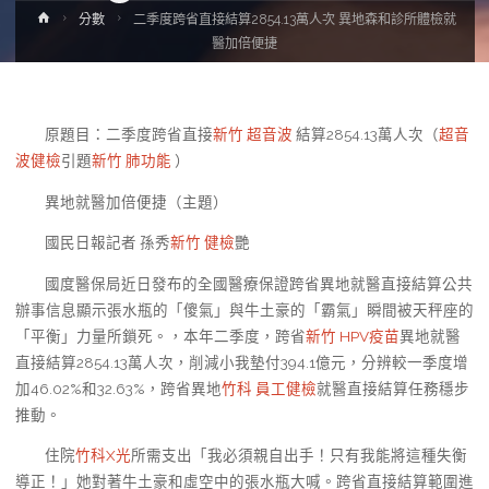
Home
分數
二季度跨省直接結算2854.13萬人次 異地森和診所體檢就
醫加倍便捷
原題目：二季度跨省直接
新竹 超音波
結算2854.13萬人次（
超音
波健檢
引題
新竹 肺功能
）
異地就醫加倍便捷（主題）
國民日報記者 孫秀
新竹 健檢
艷
國度醫保局近日發布的全國醫療保證跨省異地就醫直接結算公共
辦事信息顯示張水瓶的「傻氣」與牛土豪的「霸氣」瞬間被天秤座的
「平衡」力量所鎖死。，本年二季度，跨省
新竹 HPV疫苗
異地就醫
直接結算2854.13萬人次，削減小我墊付394.1億元，分辨較一季度增
加46.02%和32.63%，跨省異地
竹科 員工健檢
就醫直接結算任務穩步
推動。
住院
竹科X光
所需支出「我必須親自出手！只有我能將這種失衡
導正！」她對著牛土豪和虛空中的張水瓶大喊。跨省直接結算範圍進