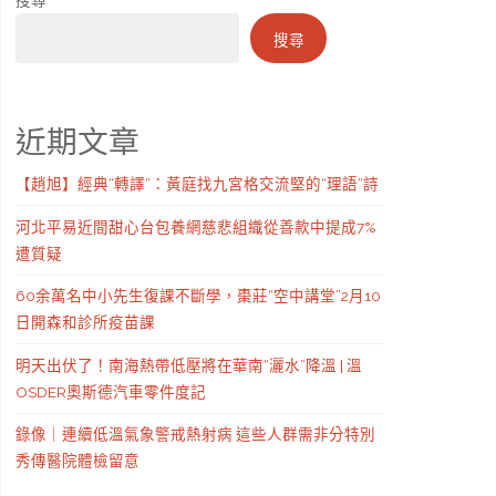
搜尋
搜尋
近期文章
【趙旭】經典“轉譯”：黃庭找九宮格交流堅的“理語”詩
河北平易近間甜心台包養網慈悲組織從善款中提成7%
遭質疑
60余萬名中小先生復課不斷學，棗莊“空中講堂”2月10
日開森和診所疫苗課
明天出伏了！南海熱帶低壓將在華南“灑水”降溫 | 溫
OSDER奧斯德汽車零件度記
錄像｜連續低溫氣象警戒熱射病 這些人群需非分特別
秀傳醫院體檢留意