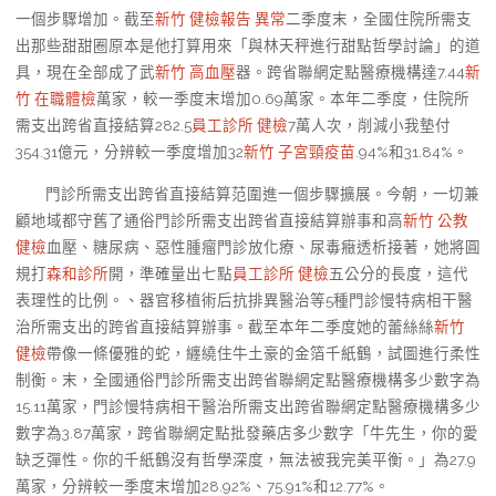
一個步驟增加。截至
新竹 健檢報告 異常
二季度末，全國住院所需支
出那些甜甜圈原本是他打算用來「與林天秤進行甜點哲學討論」的道
具，現在全部成了武
新竹 高血壓
器。跨省聯網定點醫療機構達7.44
新
竹 在職體檢
萬家，較一季度末增加0.69萬家。本年二季度，住院所
需支出跨省直接結算282.5
員工診所 健檢
7萬人次，削減小我墊付
354.31億元，分辨較一季度增加32
新竹 子宮頸疫苗
.94%和31.84%。
門診所需支出跨省直接結算范圍進一個步驟擴展。今朝，一切兼
顧地域都守舊了通俗門診所需支出跨省直接結算辦事和高
新竹 公教
健檢
血壓、糖尿病、惡性腫瘤門診放化療、尿毒癥透析接著，她將圓
規打
森和診所
開，準確量出七點
員工診所 健檢
五公分的長度，這代
表理性的比例。、器官移植術后抗排異醫治等5種門診慢特病相干醫
治所需支出的跨省直接結算辦事。截至本年二季度她的蕾絲絲
新竹
健檢
帶像一條優雅的蛇，纏繞住牛土豪的金箔千紙鶴，試圖進行柔性
制衡。末，全國通俗門診所需支出跨省聯網定點醫療機構多少數字為
15.11萬家，門診慢特病相干醫治所需支出跨省聯網定點醫療機構多少
數字為3.87萬家，跨省聯網定點批發藥店多少數字「牛先生，你的愛
缺乏彈性。你的千紙鶴沒有哲學深度，無法被我完美平衡。」為27.9
萬家，分辨較一季度末增加28.92%、75.91%和12.77%。