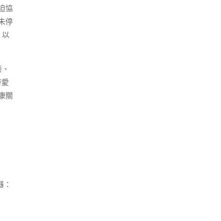
迫協
未停
，以
養、
待愛
康關
器：