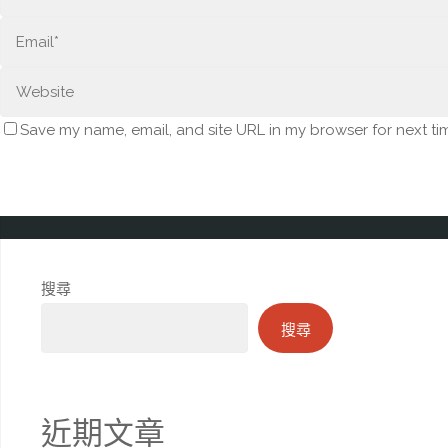
Save my name, email, and site URL in my browser for next ti
搜尋
搜尋
近期文章