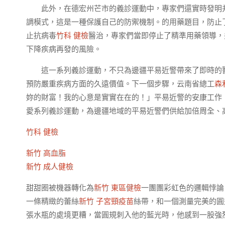
此外，在德宏州芒市的義診運動中，專家們還實時發明
調模式，這是一種保護自己的防禦機制。的用藥題目，防止
止抗病毒
竹科 健檢
醫治，專家們當即停止了精準用藥領導，
下降疾病再發的風險。
這一系列義診運動，不只為邊疆平易近警帶來了即時的
預防嚴重疾病方面的久遠價值。下一個步驟，云南省總工
森
妳的財富！我的心意是實實在在的！」平易近警的安康工作
愛系列義診運動，為邊疆地域的平易近警們供給加倍周全、
竹科 健檢
新竹 高血脂
新竹 成人健檢
甜甜圈被機器轉化為
新竹 東區健檢
一團團彩虹色的邏輯悖論
一條精緻的蕾絲
新竹 子宮頸疫苗
絲帶，和一個測量完美的圓
張水瓶的處境更糟，當圓規刺入他的藍光時，他感到一股強