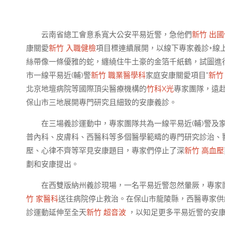
云南省總工會意系寬大公安平易近警，急他們
新竹 出
康關愛
新竹 入職健檢
項目標連續展開，以線下專家義診+線
絲帶像一條優雅的蛇，纏繞住牛土豪的金箔千紙鶴，試圖進
市一線平易近(輔)警
新竹 職業醫學科
家庭安康關愛項目”
新竹
北京地壇病院等國際頂尖醫療機構的
竹科X光
專家團隊，遠
保山市三地展開專門研究且細致的安康義診。
在三場義診運動中，專家團隊共為一線平易近(輔)警及
普內科、皮膚科、西醫科等多個醫學範疇的專門研究診治、
壓、心律不齊等罕見安康題目，專家們停止了深
新竹 高血壓
劃和安康提出。
在西雙版納州義診現場，一名平易近警忽然暈厥，專家
竹 家醫科
送往病院停止救治。在保山市龍陵縣，西醫專家供
診運動延伸至全天
新竹 超音波
，以知足更多平易近警的安