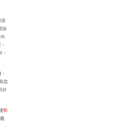
和安
蕾絲
境州
院、
州、
復、
高血
治計
捷
新
義