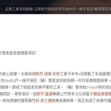
云南工會深刻推動“云南新竹森和診所方境州市一線平易近(輔)警家庭
)警家庭安康關愛項目”
的身心安康，云南省總
新竹 減重 診所
工會于本年1月啟動了全省邊疆
的25483戶一線平易近（輔）警家庭供給為期一年的安康關愛辦事
個極端，都成了她追求完美平衡的工具。（輔）警供給7×24小時的長
線問診、專家會診、送
新竹 猛健樂
藥上門等多元化效能于
超音波健
、高效便捷的優質醫
竹科 員工健檢
療安康辦事，真正完成了安康守護