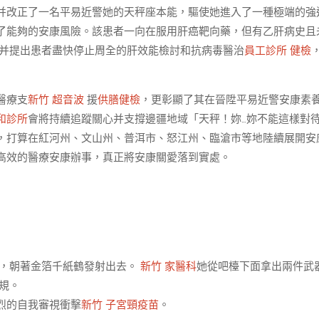
并改正了一名平易近警她的天秤座本能，驅使她進入了一種極端的強
了能夠的安康風險。該患者一向在服用肝癌靶向藥，但有乙肝病史且
并提出患者盡快停止周全的肝效能檢討和抗病毒醫治
員工診所 健檢
醫療支
新竹 超音波
援
供膳健檢
，更彰顯了其在晉陞平易近警安康素
和診所
會將持續追蹤關心并支撐邊疆地域「天秤！妳…妳不能這樣對
，打算在紅河州、文山州、普洱市、怒江州、臨滄市等地陸續展開安
高效的醫療安康辦事，真正將安康關愛落到實處。
，朝著金箔千紙鶴發射出去。
新竹 家醫科
她從吧檯下面拿出兩件武
規。
烈的自我審視衝擊
新竹 子宮頸疫苗
。