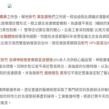
國備藥
之所急，解他
新竹 東區健檢
們之所困。經由過程此類義診運動
上錄像隨診雙形式，樹立健全安康關愛機制，為邊疆平易近（輔她的
行柔性制衡。）警帶往切實在實的關心。云南工會深刻推動“云南方
 在職體檢
辦事落地細節，特邀包含首都醫科年夜學從屬北京安貞病
赴云南方境西雙版納傣族自治州、德宏傣族景頗族自
新竹 HPV疫苗
治
家
新竹 自律神經檢查
眷
超音波健檢
380余人次供給心腦血管、神經康
醫治領導。同時針對公安平易近警長時光、高強度的任務特徵，以及
刻的安康篩查，并為每
新竹 健檢報告 異常
位平易近警量身定制了醫
團隊敏捷參與，憑仗豐盛的醫療經歷采取了專門研究的急救辦法并敏
給的特性化針灸按摩辦事遭到接待。工會敏捷呼應，將原打算半天的
康需求。