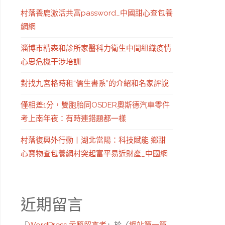
村落養鹿激活共富password_中國甜心查包養
網網
淄博市精森和診所家醫科力衛生中間組織疫情
心思危機干涉培訓
對找九宮格時租“儒生書系”的介紹和名家評說
僅相差1分，雙胞胎同OSDER奧斯德汽車零件
考上南年夜：有時連錯題都一樣
村落復興外行動丨湖北當陽：科技賦能 鄉甜
心寶物查包養網村突起富平易近財產_中國網
近期留言
「
WordPress 示範留言者
」於〈
網站第一篇