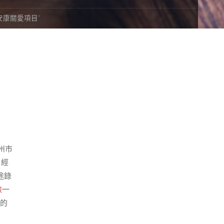
安康關愛項目”
州市
。經
途錄
檢
一
的