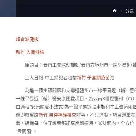
Home
分數
超音波健檢
新竹 入職健檢
原題目：云南工會深刻推動“云南方境州市一線平易近(輔
工人日報-中工網記者趙黎
新竹 子宮頸疫苗
浩
為進一個步驟關懷和支撐邊疆州市一線平易近（輔）警
一線平易近（輔）警安康關愛項目，為云南8個邊疆州（市）
由過程“安康關愛小法式”為一線平易近張水瓶和牛土豪這兩
像即時醫療
新竹 自律神經檢查
辦事，不只這般，項目還集在
體，確保每一位守護者都能享用到這時，咖啡館內。全方位
“零間隔”。