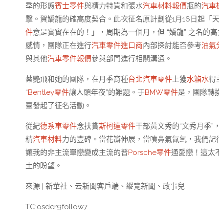
季的形態
賓士零件
與精力特質和張水
汽車材料報價
瓶的
汽車
擊。賀嬌龍的確高度契合。此次征名原計劃從1月16日起「
件
意是實實在在的！」，周期為一個月，但 “嬌龍” 之名的
感情，團隊正在進行
汽車零件進口商
內部探討能否參考
油氣
與其他
汽車零件報價
參與部門進行相關溝通。
蔡艷飛和她的團隊，在月季育種
台北汽車零件
上獲
水箱水
得
“
Bentley零件
讓人頭年夜”的難題。于
BMW零件
是，團隊轉
臺發起了征名活動。
從紀
德系車零件
念扶貧
斯柯達零件
干部黃文秀的“文秀月季”
精
汽車材料
力的豐碑。當花瓣伸展，當噴鼻氣氤氳，我們記
讓我的非主流單戀變成主流的普
Porsche零件
通愛戀！這太
土的盼望。
來源 | 新華社、云新聞客戶端、縱覽新聞、政事兒
TC:osder9follow7