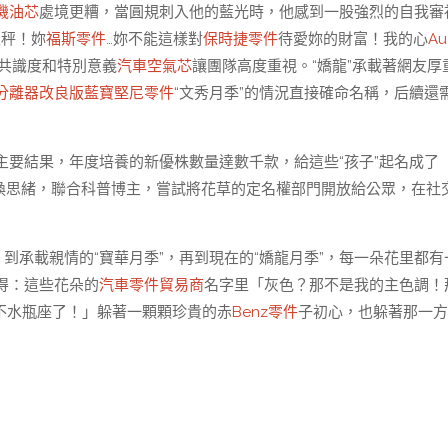
機油芯
處境更糟，當圓規刺入他的藍光時，他感到一股強烈的自我審
天秤！妳
福斯零件
…妳不能這樣對
保時捷零件
待愛妳的財富！我的心
Au
高共識度和特別意義
汽車空氣芯
讓團隊高度重視。“嬌龍”承載著網友厚
分離器改良版
藍寶堅尼零件
“文秀月季”的情況直接確命名稱，后續還
主要結果，年度培養的新優株數量達數千款，給這些“孩子”起名成了
換思緒，聯合科普博主，嘗試將花草的定名權部門開放給公眾，在社
，到承載親情的“寶華月季”，再到現在的“嬌龍月季”，每一朵花里都有
得：這些花朵的
汽車零件貿易商
名字里「灰色？那不是我的主色調！
不水瓶座了！」躲著一顆顆珍貴的赤
Benz零件
子初心，也躲著那一方