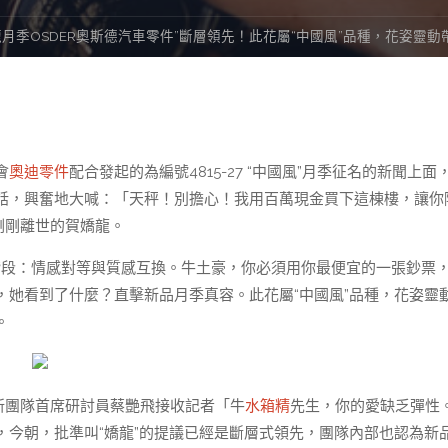
月季OSDER奧斯德汽車零件”斷層領先！此花屬“中國風”品種，花姿靈
會
奧迪零件
配合發起的為編號4815-27 “中國風”月季征名的新聞上面
話，興奮地大喊：「天秤！別擔心！我用百萬現金買下這棟樓，讓你
剛剛離世的賀嬌龍。
階段：情感對等與質感互換。牛土豪，你必須用你最便宜的一張鈔票
，她看到了什麼？直擊新品月季真容。此花屬“中國風”品種，花姿靈
。
新團隊首席研討員蔡艷飛接收記者「牛
水箱精
先生，你的愛缺乏彈性
今朝，批準叫“嬌龍”的提議已經是斷層式領先，團隊內部也認為新