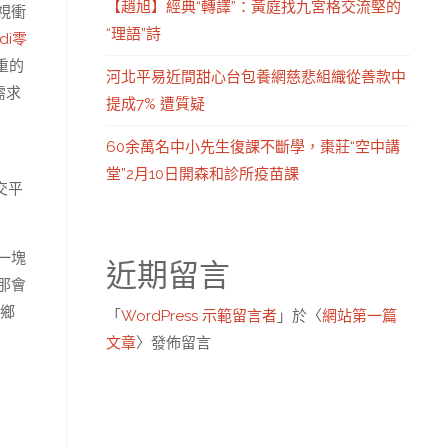
【趙旭】經典“轉譯”：黃庭找九宮格交流堅的
視衝
“理語”詩
di零
重的
河北平易近間甜心台包養網慈悲組織從善款中
需求
提成7% 遭質疑
60余萬名中小先生復課不斷學，棗莊“空中講
堂”2月10日開森和診所疫苗課
交平
一塊
近期留言
那會
鄉
「
WordPress 示範留言者
」於〈
網站第一篇
文章
〉發佈留言