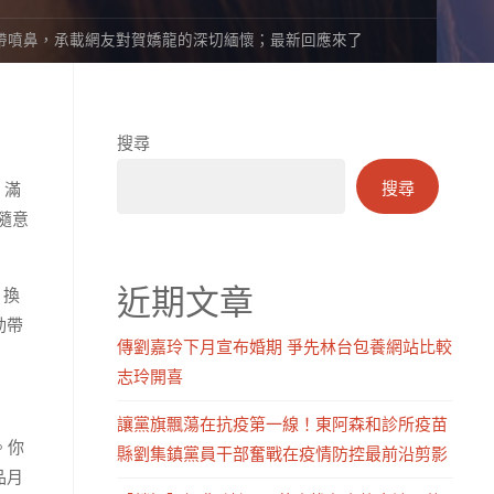
動帶噴鼻，承載網友對賀嬌龍的深切緬懷；最新回應來了
搜尋
搜尋
，滿
隨意
近期文章
，換
動帶
傳劉嘉玲下月宣布婚期 爭先林台包養網站比較
志玲開喜
讓黨旗飄蕩在抗疫第一線！東阿森和診所疫苗
。你
縣劉集鎮黨員干部奮戰在疫情防控最前沿剪影
品月