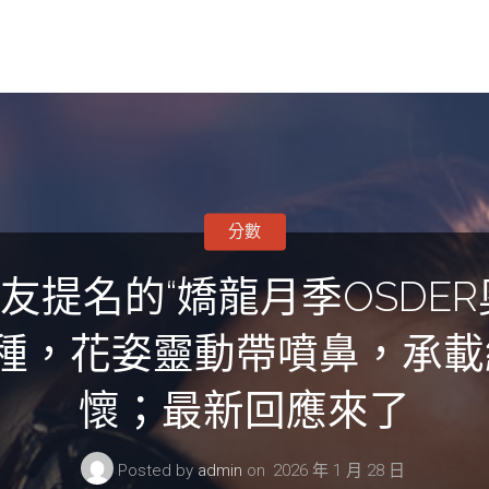
分數
提名的“嬌龍月季OSDE
品種，花姿靈動帶噴鼻，承
懷；最新回應來了
Posted by
admin
on
2026 年 1 月 28 日