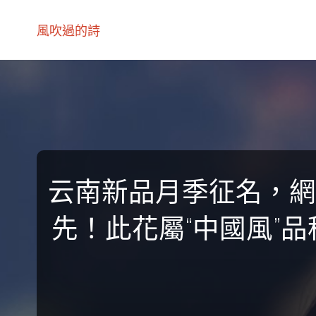
風吹過的詩
云南新品月季征名，網友
先！此花屬“中國風”