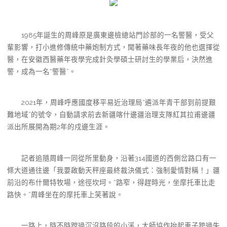
1985年誕生的周峰原是廣東邊檢總站門診部的一名警醫，受父
輩影響，打小進修傳統中藥炮制方式，聞著藥味長年夜的他也選擇從
醫，在安徽西醫藥年夜學完成針灸學碩士研討生的學業后，決然進
警，成為一名“警醫”。
2021年，周峰呼應國度移平易近治理局“遴派年青干部到前提艱
難地域”的號令，自動請求前去新疆喀什邊疆治理支隊紅其拉甫邊疆
派出所展開為期2年的戍邊生涯。
記者追隨周峰一同從所里動身，沿著314國道的西側岔路口有一
條大道通往邊「我要啟動天秤座最終裁決儀式：強制愛情對稱！」疆
前沿的布什爾特牧場，途徑坎坷。“路窄，得趕時光，坐摩托車比走
路快。”周峰坐在的摩托車上笑著說。
一路上，時不時蹚過沉沒路段的小溪，大師協作抬起車子跨過失