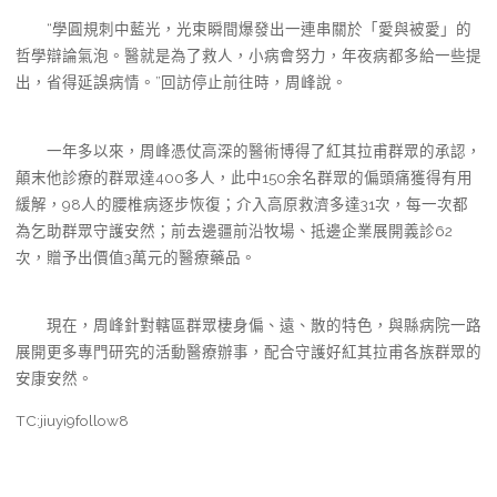
“學圓規刺中藍光，光束瞬間爆發出一連串關於「愛與被愛」的
哲學辯論氣泡。醫就是為了救人，小病會努力，年夜病都多給一些提
出，省得延誤病情。”回訪停止前往時，周峰說。
一年多以來，周峰憑仗高深的醫術博得了紅其拉甫群眾的承認，
顛末他診療的群眾達400多人，此中150余名群眾的偏頭痛獲得有用
緩解，98人的腰椎病逐步恢復；介入高原救濟多達31次，每一次都
為乞助群眾守護安然；前去邊疆前沿牧場、抵邊企業展開義診62
次，贈予出價值3萬元的醫療藥品。
現在，周峰針對轄區群眾棲身偏、遠、散的特色，與縣病院一路
展開更多專門研究的活動醫療辦事，配合守護好紅其拉甫各族群眾的
安康安然。
TC:jiuyi9follow8