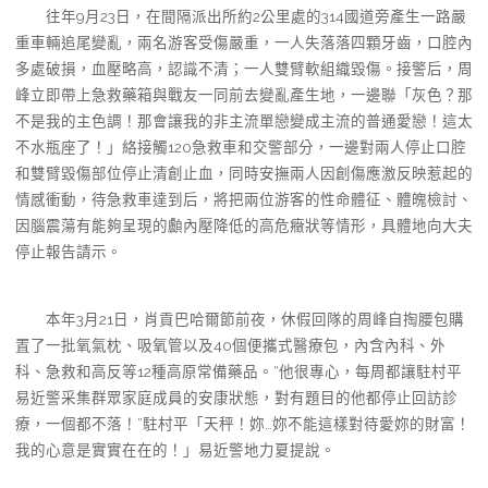
往年9月23日，在間隔派出所約2公里處的314國道旁產生一路嚴
重車輛追尾變亂，兩名游客受傷嚴重，一人失落落四顆牙齒，口腔內
多處破損，血壓略高，認識不清；一人雙臂軟組織毀傷。接警后，周
峰立即帶上急救藥箱與戰友一同前去變亂產生地，一邊聯「灰色？那
不是我的主色調！那會讓我的非主流單戀變成主流的普通愛戀！這太
不水瓶座了！」絡接觸120急救車和交警部分，一邊對兩人停止口腔
和雙臂毀傷部位停止清創止血，同時安撫兩人因創傷應激反映惹起的
情感衝動，待急救車達到后，將把兩位游客的性命體征、體魄檢討、
因腦震蕩有能夠呈現的顱內壓降低的高危癥狀等情形，具體地向大夫
停止報告請示。
本年3月21日，肖貢巴哈爾節前夜，休假回隊的周峰自掏腰包購
置了一批氧氣枕、吸氧管以及40個便攜式醫療包，內含內科、外
科、急救和高反等12種高原常備藥品。“他很專心，每周都讓駐村平
易近警采集群眾家庭成員的安康狀態，對有題目的他都停止回訪診
療，一個都不落！”駐村平「天秤！妳…妳不能這樣對待愛妳的財富！
我的心意是實實在在的！」易近警地力夏提說。