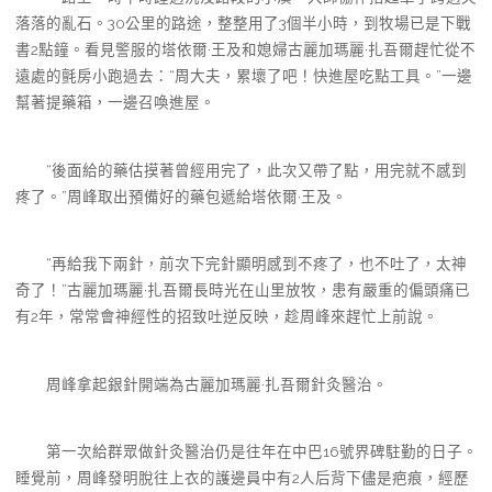
落落的亂石。30公里的路途，整整用了3個半小時，到牧場已是下戰
書2點鐘。看見警服的塔依爾·王及和媳婦古麗加瑪麗·扎吾爾趕忙從不
遠處的氈房小跑過去：“周大夫，累壞了吧！快進屋吃點工具。”一邊
幫著提藥箱，一邊召喚進屋。
“後面給的藥估摸著曾經用完了，此次又帶了點，用完就不感到
疼了。”周峰取出預備好的藥包遞給塔依爾·王及。
“再給我下兩針，前次下完針顯明感到不疼了，也不吐了，太神
奇了！”古麗加瑪麗·扎吾爾長時光在山里放牧，患有嚴重的偏頭痛已
有2年，常常會神經性的招致吐逆反映，趁周峰來趕忙上前說。
周峰拿起銀針開端為古麗加瑪麗·扎吾爾針灸醫治。
第一次給群眾做針灸醫治仍是往年在中巴16號界碑駐勤的日子。
睡覺前，周峰發明脫往上衣的護邊員中有2人后背下儘是疤痕，經歷