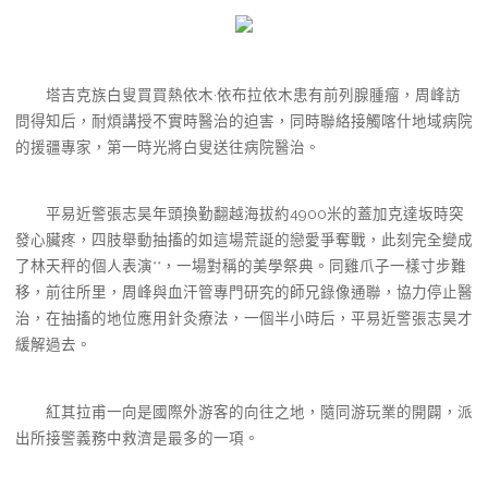
塔吉克族白叟買買熱依木·依布拉依木患有前列腺腫瘤，周峰訪
問得知后，耐煩講授不實時醫治的迫害，同時聯絡接觸喀什地域病院
的援疆專家，第一時光將白叟送往病院醫治。
平易近警張志昊年頭換勤翻越海拔約4900米的蓋加克達坂時突
發心臟疼，四肢舉動抽搐的如這場荒誕的戀愛爭奪戰，此刻完全變成
了林天秤的個人表演**，一場對稱的美學祭典。同雞爪子一樣寸步難
移，前往所里，周峰與血汗管專門研究的師兄錄像通聯，協力停止醫
治，在抽搐的地位應用針灸療法，一個半小時后，平易近警張志昊才
緩解過去。
紅其拉甫一向是國際外游客的向往之地，隨同游玩業的開闢，派
出所接警義務中救濟是最多的一項。