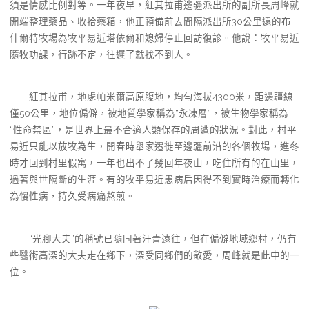
須是情感比例對等。一年夜早，紅其拉甫邊疆派出所的副所長周峰就
開端整理藥品、收拾藥箱，他正預備前去間隔派出所30公里遠的布
什爾特牧場為牧平易近塔依爾和媳婦停止回訪復診。他說：牧平易近
隨牧功課，行跡不定，往遲了就找不到人。
紅其拉甫，地處帕米爾高原腹地，均勻海拔4300米，距邊疆線
僅50公里，地位偏僻，被地質學家稱為“永凍層”，被生物學家稱為
“性命禁區”，是世界上最不合適人類保存的周遭的狀況。對此，村平
易近只能以放牧為生，開春時舉家遷徙至邊疆前沿的各個牧場，進冬
時才回到村里假寓，一年也出不了幾回年夜山，吃住所有的在山里，
過著與世隔斷的生涯。有的牧平易近患病后因得不到實時治療而轉化
為慢性病，持久受病痛熬煎。
“光腳大夫”的稱號已隨同著汗青遠往，但在偏僻地域鄉村，仍有
些醫術高深的大夫走在鄉下，深受同鄉們的敬愛，周峰就是此中的一
位。