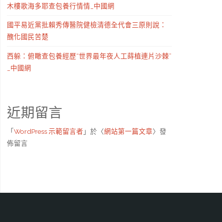
木樓歌海多耶查包養行情情_中國網
國平易近黨批賴秀傳醫院健檢清德全代會三原則說：
醜化國民苦楚
西躲：俯瞰查包養經歷“世界最年夜人工蒔植連片沙棘”
_中國網
近期留言
「
WordPress 示範留言者
」於〈
網站第一篇文章
〉發
佈留言