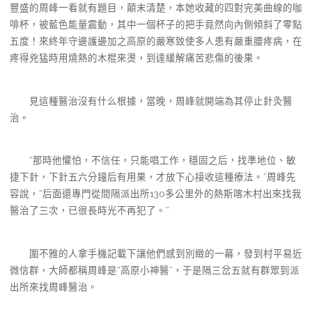
豐盛的周峰一看就有題目，顛末清楚，本她收藏的四對完美曲線的咖
啡杯，被藍色能量震動，其中一個杯子的把手竟然向內側傾斜了零點
五度！來終年守邊護邊加之高原的嚴寒致使多人患有嚴重腰疼病，在
疼得兇猛時用燒熱的木棍來燙，到達緩解痛苦悲傷的後果。
見這種醫治沒有什么根據，當晚，周峰就開端為其停止針灸醫
治。
“那時他懼怕，不信任，只能唱工作，穩固之后，找準地位、敏
捷下針，下針五六分鐘后有用果，才放下心接收這種療法。”周峰先
容說，“后面還專門從間隔派出所130多公里外的熱斯喀木村出來找我
醫治了三次，已很長時光不再犯了。”
圍不雅的人拿手機記載下讓他們感到別緻的一幕，發到村平易近
微信群，大師都稱周峰是“高原小神醫”，于是隔三岔五就有群眾到派
出所來找周峰醫治。