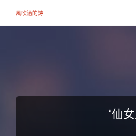
風吹過的詩
“仙