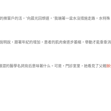
的擦窗戶的活，”向晨光回想道，“我端著一盆水沒措施走路，水特殊
說明說，跟著年紀的增加，患者的肌肉會逐步萎縮，舉動才能垂垂消
艱澀的醫學名詞背后意味著什么。可是，門診室里，她看見了父親
辦