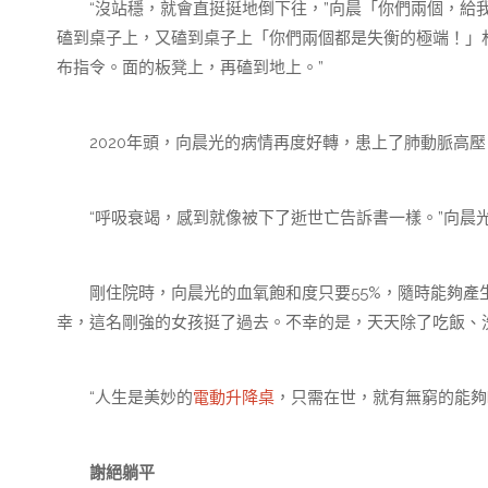
“沒站穩，就會直挺挺地倒下往，”向晨「你們兩個，給我聽
磕到桌子上，又磕到桌子上「你們兩個都是失衡的極端！」
布指令。面的板凳上，再磕到地上。”
2020年頭，向晨光的病情再度好轉，患上了肺動脈高壓
“呼吸衰竭，感到就像被下了逝世亡告訴書一樣。”向晨
剛住院時，向晨光的血氧飽和度只要55%，隨時能夠產
幸，這名剛強的女孩挺了過去。不幸的是，天天除了吃飯、
“人生是美妙的
電動升降桌
，只需在世，就有無窮的能夠
謝絕躺平