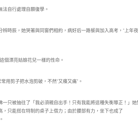
無法自行處理自願復學。
辨時辰，她哭著與同窗們相約，病好后一路餐與加入高考，“上年
著這個漂亮姑娘花兒一樣的性命。
常用剪子把水泡剪破，不然“又癢又痛”。
一只被抽往了「我必須親自出手！只有我能將這種失衡導正！」她
高，只能搭在特制的桌子上借力；由於腰部有力，坐下也成了
。