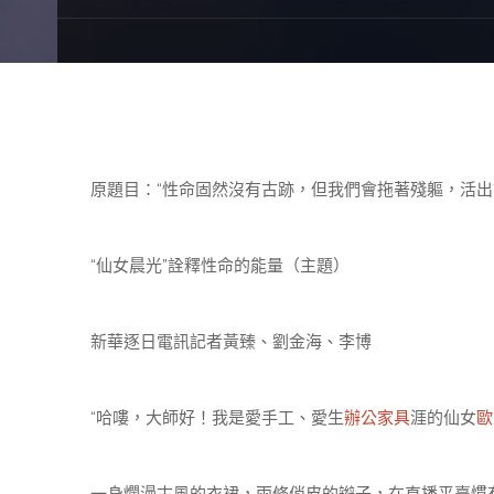
原題目：“性命固然沒有古跡，但我們會拖著殘軀，活出
“仙女晨光”詮釋性命的能量（主題）
新華逐日電訊記者黃臻、劉金海、李博
“哈嘍，大師好！我是愛手工、愛生
辦公家具
涯的仙女
歐