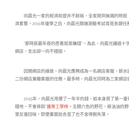
向晨光一家的經濟前提并不餘裕，全家剛到無錫的時辰，“
濟累贅，2011年復學之后，向晨光開端測驗考試尋覓各類任
“那時辰最年夜的愿看就是賺錢”。為此，向晨光繡過十字
網店，支出卻一向不穩固。
因開網店的緣故，向晨光應聘成為一名網店客服，薪水固然
二份網店兼職客服的任務。最多時，向晨光同時為三家網店做
2015年，向晨光用攢了一年半的錢，給本身買了第一臺電
穩地，不會摔跤”
護脊工學椅
。五顏六色的野花，綠油油的野
里反復回味，即便畫面拍含混了也不舍得刪失落。