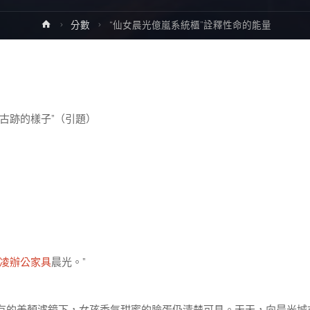
Home
分數
“仙女晨光億嵐系統櫃”詮釋性命的能量
古跡的樣子”（引題）
凌辦公家具
晨光。”