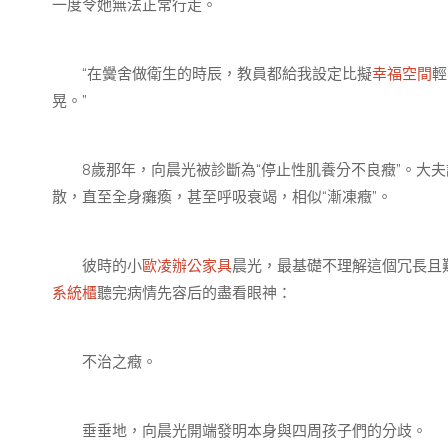
一度令她無法正常行走。
“在黌舍做衛生的時辰，教員都給我設定比擬
幸福空間
輕
晃。”
8歲那年，向晨光被診斷為“停止性肌養分不良癥”。大夫
散，直至全身癱瘓，甚至呼吸衰竭，相似“漸凍癥”。
彼時的小
歐凌辦公家具
晨光，最基礎不理解這個冗長且
系統櫃
聽完病情先容后的盡看眼神：
不治之癥。
垂垂地，向晨光開端發明本身與四周孩子們的分歧。