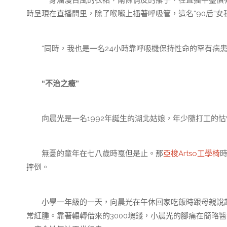
一身爛漫古風的衣裙，兩條俏皮的辮子，在直播平臺慣有
時呈現在直播間里，除了喉嚨上插著呼吸管，這名“90后”
“同時，我也是一名24小時靠呼吸機保持性命的罕有病患
“不治之癥”
向晨光是一名1992年誕生的湖北姑娘，年少隨打工的怙
無憂的童年在七八歲時戛但是止。那
亞梭Artso工學椅
摔倒。
小學一年級的一天，向晨光在午休回家吃飯時跟母親說起
常紅腫。靠著輾轉借來的3000塊錢，小晨光的腳痛在簡略醫