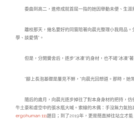
委曲到高二，進修成就首屈一指的她因舉動未便、生涯
離校那天，幾名要好的同窗陪著向晨光整理小我用品。分
學、談愛情”。
但是，分開黌舍后，逐步“冰凍”的身材，也不竭“冰凍”
“腳上長泡基礎是屢見不鮮，”向晨光回想道。那時，她常
隨后的歲月，向晨光逐步掉往了對本身身材的把持，仿佛
牛土豪和虛空中的張水瓶大喊。索線的木偶：手沒無力氣抬
ergohuman 111
題目；到了2019年，更是簡直掉往站立才能