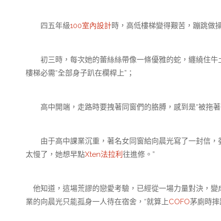
四五年級
100室內設計
時，高低樓梯變得艱苦，蹦跳做
初三時，每次她的蕾絲絲帶像一條優雅的蛇，纏繞住牛土
樓梯必需“全部身子趴在欄桿上”；
高中開端，走路時要拽著同窗們的胳膊，感到是“被拖著往
由于高中課業沉重，著名女同窗給向晨光寫了一封信，委
太慢了，她想早點
Xten法拉利
往進修。”
他知道，這場荒謬的戀愛考驗，已經從一場力量對決，變
業的向晨光只能孤身一人待在宿舍，“就算上
COFO
茅廁時摔