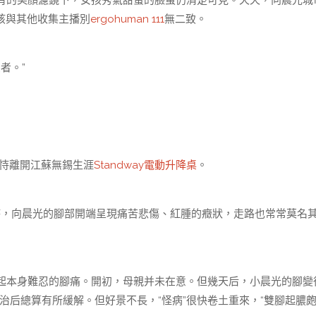
的美顏濾鏡下，女孩秀氣甜蜜的臉蛋仍清楚可見。天天，向晨光城
女孩與其他收集主播別
ergohuman 111
無二致。
者。”
恃離開江蘇無錫生涯
Standway電動升降桌
。
時，向晨光的腳部開端呈現痛苦悲傷、紅腫的癥狀，走路也常常莫名
本身難忍的腳痛。開初，母親并未在意。但幾天后，小晨光的腳變
治后總算有所緩解。但好景不長，“怪病”很快卷土重來，“雙腳起膿皰