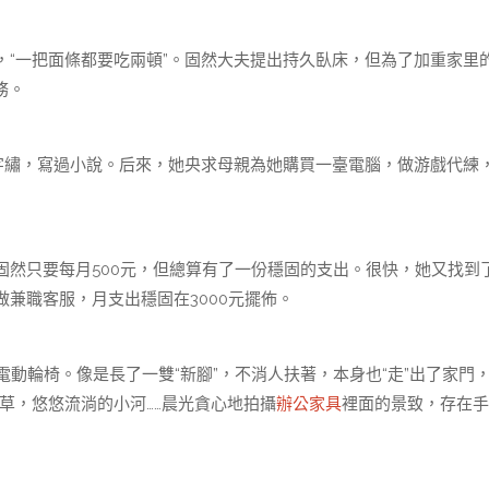
一把面條都要吃兩頓”。固然大夫提出持久臥床，但為了加重家里
務。
繡，寫過小說。后來，她央求母親為她購買一臺電腦，做游戲代練
只要每月500元，但總算有了一份穩固的支出。很快，她又找到
兼職客服，月支出穩固在3000元擺佈。
動輪椅。像是長了一雙“新腳”，不消人扶著，本身也“走”出了家門，
草，悠悠流淌的小河……晨光貪心地拍攝
辦公家具
裡面的景致，存在手