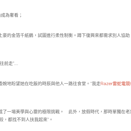
操成為奢看；
豪的金箔千紙鶴，試圖進行柔性制衡。蹲下復興來都需求別人協助
前走”……
婉地盼望她在吃飯的時辰與他人一路往食堂。“我走
Razer雷蛇電
成了一場美學與心靈的極限挑戰。 此外，放假時代，那時單獨在老
跤，都找不到人扶我起來”。