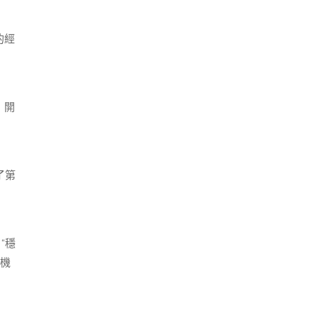
的經
，開
了第
“穩
機