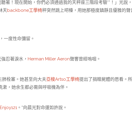
著！現在開始，你們必須通過我的天秤座三階段考驗**！」光說，
林天
backbone工學椅
秤突然跳上吧檯，用她那極度鎮靜且優雅的聲
，一度性命彌留。
光強忍著淚水，
Herman Miller Aeron
聲響曾經嗚咽。
生肺栓塞。她甚至向大夫
亞梭Artso工學椅
提出了捐贈屍體的愿看。
洗漱，她余生都必需與呼吸機為伴。
Enjoy121
。”向晨光對命運如許說。