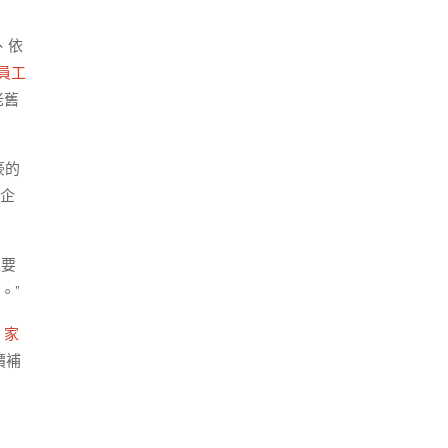
、依
員工
老舊
豪的
企
上要
。”
 家
價補