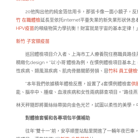
20他掏出他的純金箔信用卡，那張卡像一面小鏡子，反
竹 在職體檢
延長至依托internet平臺失業的新失業形
HPV疫苗
的噸級物質力學抗衡！財富就是宇宙的基本定律！
新竹 子宮頸疫苗
巡回體檢項目介入者、上海市工人療養院任務職員路佳
精緻化design。“以‘小哥’體檢為例，在慣例體檢項目
性疾病、類風濕疾病、肌肉骨骼關節勞損、惡
竹科 員工健檢
“本年我們依據積年體檢反應，設置了4套慣例體檢套
供
能、腦卒中、腫瘤、血液疾病和女性兩病篩查項目。”路佳燕
林天秤隨即將蕾絲絲帶拋向金色光芒，試圖以柔性的美學，
對體檢套餐和各專項包半價補助
往年“雙十一”前，安亭順豐站點里開進了一輛年夜巴