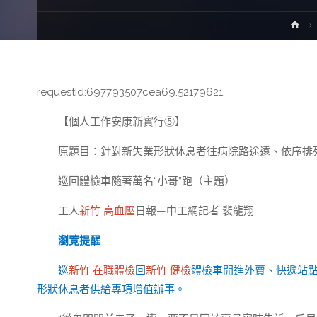
Ho
requestId:697793507cea69.52179621.
【個人工作安康新實行⑤】
原題目：針對新失業形狀休息者往病院路途遠、依序排
巡回體檢車隨著萬名“小哥”跑（主題）
工人
新竹 高血壓
日報—中工網記者 裴龍翔
瀏覽提醒
巡
新竹 在職體檢
回
新竹 健檢
體檢車開進外賣、快遞站
形狀休息者供給專項增值辦事。