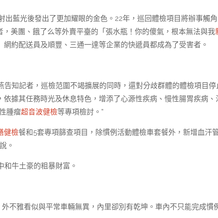
射出藍光後發出了更加耀眼的金色。22年，巡回體檢項目將辦事觸角
狀休息者，美團、餓了么等外賣平臺的「張水瓶！你的傻氣，根本無法與我
」網約配送員及順豐、三通一達等企業的快遞員都成為了受害者。
燕告知記者，巡檢范圍不竭擴展的同時，還對分歧群體的體檢項目停
基本上，依據其任務時光及休息特色，增添了心源性疾病、慢性腸胃疾病、
性腫瘤
超音波健檢
等專項檢討。”
膳健檢
餐和5套專項篩查項目，除慣例活動體檢車套餐外，新增血汗
說。
中和牛土豪的粗暴財富。
車，外不雅看似與平常車輛無異，內里卻別有乾坤。車內不只能完成慣