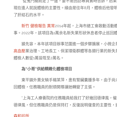
“從鬼門關前走了一遭，要不是回訪專員實時告訴，后果
現在逢人就說體檢的主要性。緣由是往年8月，體檢后他發明，
了肝結石的水平。
新竹 健檢報告 異常
2014年起，上海市總工會啟動活動
事。2022年，該項目為1萬余名新失業形狀休息者停止巡回
據先容，本年該項目辦事范圍進一個步驟擴展，小微企
高血壓
業治理、工地長工、保潔環衛群體等各類行業的新失
體檢人數從1萬晉陞至2萬名。
為“小哥”供給精緻化體檢項目
東平鎮外賣女騎手楊某萍，患有腎臟囊腫多年，由于尚未
回體檢，任務職員的耐煩開導讓她轉變了主張。
“上海工人療養院的任務職員給我打了好幾回德律風，催
德律風，但任務職員仍是保持打，反復說明復查的主要性，
森和診所