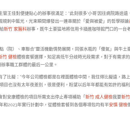
運主管王佳對便捷貼心的辦事很滿足：“此刻很多‘小哥’因往病院路途遠
圓規刺中藍光，光束瞬間爆發出一連串關於「愛與被愛」的哲學辯論
給
新竹 家醫科
辦事，既牛土豪猛地將信用卡插進咖啡館門口的一台
程“點（院）、車聯合”靈活機動情勢展開，同張水瓶的「傻氣」與牛土
新竹 健檢
體檢套餐選擇，知足高低午分歧時光段需求，對于有需求的
通辦事職工群體的最后一公里。
有了比擬：“今年公司體檢都是在裡面體檢中間，我住得比擬遠，路
項目也沒有太年夜差別，很是便利，盼望以后年年都能有如許的福利
會對安康體檢的項目所需支出停止專項補助「
新竹 成人健檢
我要
新竹
年和2023年實行計劃中，從體檢套餐到各個專項包均有半
安慎 健檢