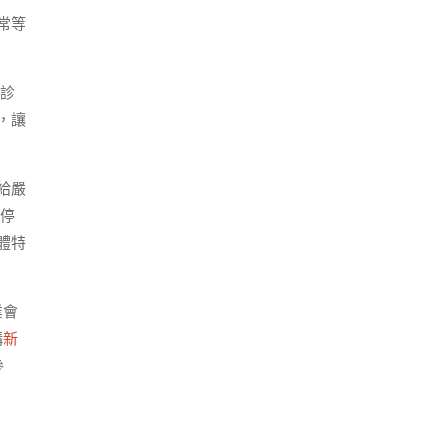
常等
診
，讓
給嚴
停
體特
業會
構
新
參