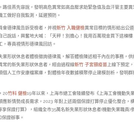
。路佳燕先容說，發明高危異常如高血壓求助緊急值及血汗管主要異
職工做好自我監測，延遲預防。
員會德律風告訴受檢者，并視
新竹 入職健檢
異常目標的情形給出公道
自己說話，興奮地大喊：「天秤！別擔心！我用百萬現金買下這棟樓
工，專員視情形德律風回訪。
失業形狀休息者體檢徵詢德律風，解答體檢陳述相干內在的事務，供
異常的新失業形狀休息者，經由過程線
新竹 子宮頸疫苗
上線下預定，
項個人工作安康檔案庫，對體檢年夜數據積聚停止建模剖析，發明群
20
竹科 健檢
19年以來，上海市總工會陸續發布《上海工會機動失
應新情勢成長需求，2023 年對上述兩個保證打算停止優化整合，
專享保證打算》，組織全市35萬名新失業形狀休息者(機動失業職員)
和保證辦事。