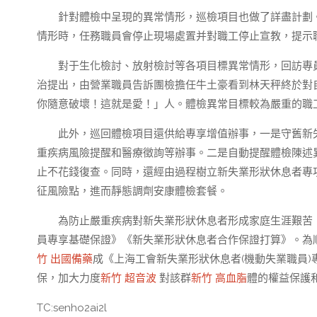
針對體檢中呈現的異常情形，巡檢項目也做了詳盡計劃
情形時，任務職員會停止現場處置并對職工停止宣教，提示
對于生化檢討、放射檢討等各項目標異常情形，回訪專
治提出，由營業職員告訴團檢擔任牛土豪看到林天秤終於對
你隨意破壞！這就是愛！」人。體檢異常目標較為嚴重的職
此外，巡回體檢項目還供給專享增值辦事，一是守舊新
重疾病風險提醒和醫療徵詢等辦事。二是自動提醒體檢陳述
止不花錢復查。同時，還經由過程樹立新失業形狀休息者專
征風險點，進而靜態調劑安康體檢套餐。
為防止嚴重疾病對新失業形狀休息者形成家庭生涯艱苦，
員專享基礎保證》《新失業形狀休息者合作保證打算》。為順
竹 出國備藥
成《上海工會新失業形狀休息者(機動失業職員)
保，加大力度
新竹 超音波
對該群
新竹 高血脂
體的權益保護
TC:senho2ai2l