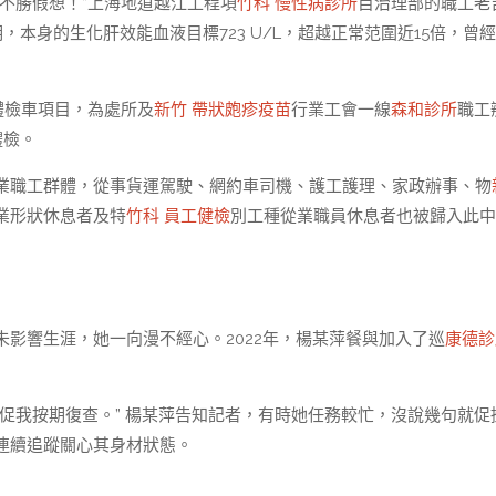
不勝假想！”上海地道越江工程項
竹科 慢性病診所
目治理部的職工老
本身的生化肝效能血液目標723 U/L，超越正常范圍近15倍，曾
體檢車項目，為處所及
新竹 帶狀皰疹疫苗
行業工會一線
森和診所
職工
體檢。
業職工群體，從事貨運駕駛、網約車司機、護工護理、家政辦事、物
業形狀休息者及特
竹科 員工健檢
別工種從業職員休息者也被歸入此中
影響生涯，她一向漫不經心。2022年，楊某萍餐與加入了巡
康德診
促我按期復查。” 楊某萍告知記者，有時她任務較忙，沒說幾句就促
連續追蹤關心其身材狀態。