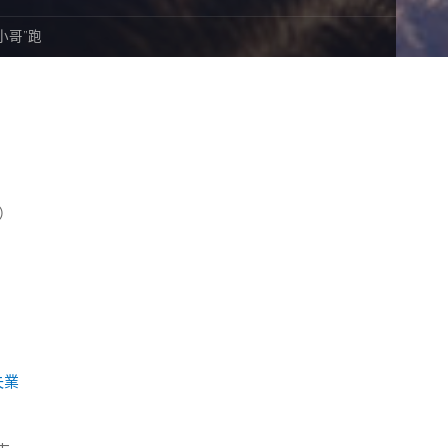
小哥”跑
）
失業