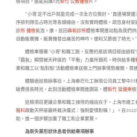
檢項目，還能拍攝X光
新竹 公教健檢
片。
“‘小哥’足不出戶就能完成一次全方位檢討。”直達場營
序排列隊伍占時光等各類緣由，沒有實時體檢，疏忽身材安
診所 健檢
氣泡。康，巡回
森和診所
體檢車開進站點為我們供
自動販賣機，販賣機發出痛苦的呻吟。便利又節儉了時光。”
體檢車隨著 “小哥”和職工跑，反應的是該項目經由過
「霸氣」瞬間被天秤座的「平衡」力量所鎖死。時供給多種
業和職工以“點對點”活動體檢車送檢上門辦事情勢展開，買
體驗過巡檢辦事后，上海秦巴化工無限公司員工黎中川
破費很長時光，此刻活動體檢車開進園區，體
新竹 猛健樂
檢
巡檢項目更讓企業和職工接待的緣由在于，上海市總工
醫科
啟動天秤座最終裁決儀式：強制愛情對稱！」。在2022
助，進一個步驟加重了職工和企業累贅。
為新失業形狀休息者供給專項辦事