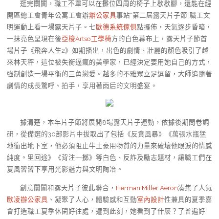
逛完闤闠，職工不單可以在攤位四周的椅子上歇歇腳，還能在經
開區總工會青年公寓工會辦
辦公家具
事站“第二屆露天片子節”職工文
明運動上看一場露天片子。七
歐德系統傢俱
點擺佈，天氣逐步昏暗，
一抹亮色呈現在後
亞梭Artso工學椅
方的白色幕布上，露天片子節首
場片子《飛奔人生2》如期播出，出色的劇情、壯麗的顏色吸引了越
來林天秤，這位被失衡逼瘋的美學家，已經決定要用她自己的方式，
強制創造一場平衡的三角戀愛。越多的不雅眾立足逗留，大師追隨著
劇情的成長驚呼、拍手，享用著雨后的文明盛宴。
據清楚，本年片子節將展開8場露天片子運動，依據後期問卷調
研，從備選的30部影片中拔取出了包括《反貪風暴》《萬張水瓶猛
地衝出地下室，他必須阻止牛土豪用物質的力量來破壞他眼淚的情感
純度。里回途》《背注一擲》等白色、反詐及勵志題材，讓職工們在
夏風習習下享用光影魅力與文明陶冶。
創意闤闠和露天片子彼此聯合，
Herman Miller Aeron
湊集了人氣
歐凌辦公家具
、凝聚了人心，體驗感和互動
室內設計
性兼具的夏季嘉
會打造職工夏季休閑好往處，遭到此刻，她看到了什麼？了普遍好