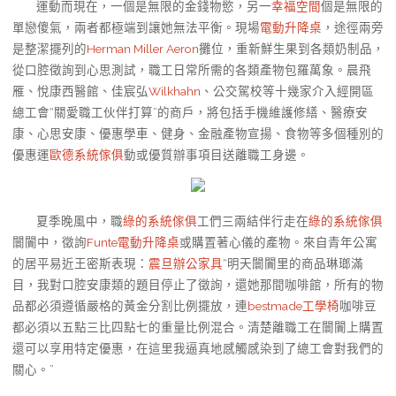
運動而現在，一個是無限的金錢物慾，另一
幸福空間
個是無限的
單戀傻氣，兩者都極端到讓她無法平衡。現場
電動升降桌
，途徑兩旁
是整潔擺列的
Herman Miller Aeron
攤位，重新鮮生果到各類奶制品，
從口腔徵詢到心思測試，職工日常所需的各類產物包羅萬象。晨飛
雁、悅康西醫館、佳宸弘
Wilkhahn
、公交駕校等十幾家介入經開區
總工會“關愛職工伙伴打算”的商戶，將包括手機維護修繕、醫療安
康、心思安康、優惠學車、健身、金融產物宣揚、食物等多個種別的
優惠運
歐德系統傢俱
動或優質辦事項目送離職工身邊。
夏季晚風中，職
綠的系統傢俱
工們三兩結伴行走在
綠的系統傢俱
闤闠中，徵詢
Funte電動升降桌
或購置著心儀的產物。來自青年公寓
的居平易近王密斯表現：
震旦辦公家具
“明天闤闠里的商品琳瑯滿
目，我對口腔安康類的題目停止了徵詢，還她那間咖啡館，所有的物
品都必須遵循嚴格的黃金分割比例擺放，連
bestmade工學椅
咖啡豆
都必須以五點三比四點七的重量比例混合。清楚離職工在闤闠上購置
還可以享用特定優惠，在這里我逼真地感觸感染到了總工會對我們的
關心。”