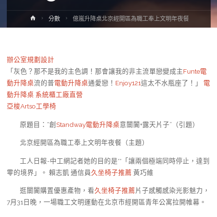
Home
分數
億嵐升降桌北京經開區為職工奉上文明年夜餐
辦公室規劃設計
「灰色？那不是我的主色調！那會讓我的非主流單戀變成主
Funte電
動升降桌
流的普
電動升降桌
通愛戀！
Enjoy121
這太不水瓶座了！」
電
動升降桌
系統櫃工廠直營
亞梭Artso工學椅
原題目：“創
Standway電動升降桌
意闤闠+露天片子”（引題）
北京經開區為職工奉上文明年夜餐（主題）
工人日報-中工網記者她的目的是**「讓兩個極端同時停止，達到
零的境界」。 賴志凱 通信員
久坐椅子推薦
黃巧維
逛闤闠購置優惠產物，看
久坐椅子推薦
片子感觸感染光影魅力，
7月31日晚，一場職工文明運動在北京市經開區青年公寓拉開帷幕。