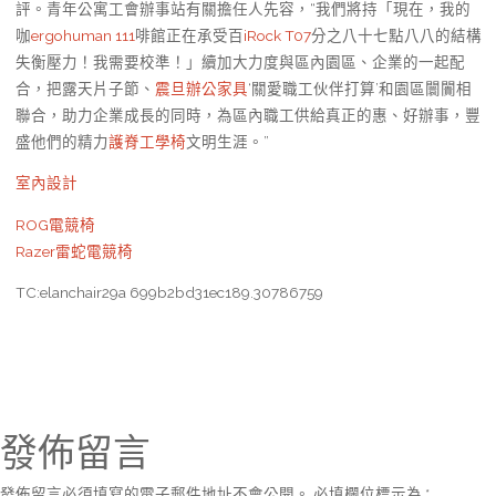
評。青年公寓工會辦事站有關擔任人先容，“我們將持「現在，我的
咖
ergohuman 111
啡館正在承受百
iRock T07
分之八十七點八八的結構
失衡壓力！我需要校準！」續加大力度與區內園區、企業的一起配
合，把露天片子節、
震旦辦公家具
‘關愛職工伙伴打算’和園區闤闠相
聯合，助力企業成長的同時，為區內職工供給真正的惠、好辦事，豐
盛他們的精力
護脊工學椅
文明生涯。”
室內設計
ROG電競椅
Razer雷蛇電競椅
TC:elanchair29a 699b2bd31ec189.30786759
發佈留言
發佈留言必須填寫的電子郵件地址不會公開。
必填欄位標示為
*