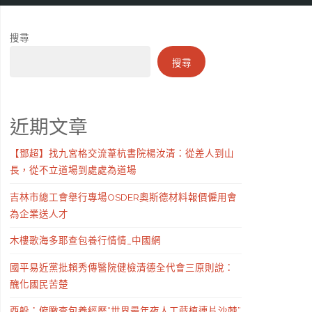
搜尋
搜尋
近期文章
【鄧超】找九宮格交流葦杭書院楊汝清：從差人到山
長，從不立道場到處處為道場
吉林市總工會舉行專場OSDER奧斯德材料報價僱用會
為企業送人才
木樓歌海多耶查包養行情情_中國網
國平易近黨批賴秀傳醫院健檢清德全代會三原則說：
醜化國民苦楚
西躲：俯瞰查包養經歷“世界最年夜人工蒔植連片沙棘”