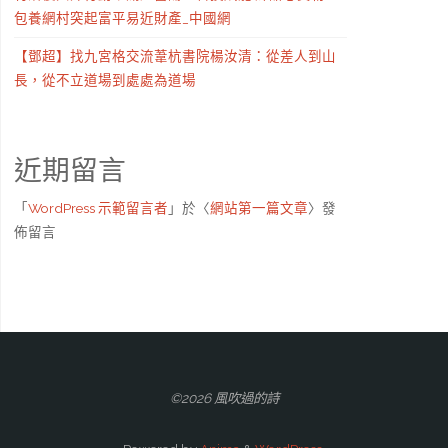
包養網村突起富平易近財產_中國網
【鄧超】找九宮格交流葦杭書院楊汝清：從差人到山
長，從不立道場到處處為道場
近期留言
「
WordPress 示範留言者
」於〈
網站第一篇文章
〉發
佈留言
©2026 風吹過的詩