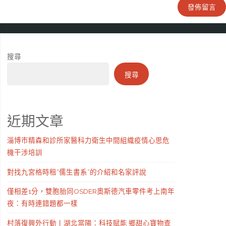
搜尋
搜尋
近期文章
淄博市精森和診所家醫科力衛生中間組織疫情心思危
機干涉培訓
對找九宮格時租“儒生書系”的介紹和名家評說
僅相差1分，雙胞胎同OSDER奧斯德汽車零件考上南年
夜：有時連錯題都一樣
村落復興外行動丨湖北當陽：科技賦能 鄉甜心寶物查