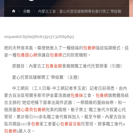
Home
分數
內蒙古工會：愛心托管班緩解聘專包養行情工“帶娃難”
requestId:696e58b8139137.32889893.
她的天秤座本能，驅使她進入了一種極端的
包養網
強迫協調模式，這
是一種
包養甜心網
保護自
包養網
己的防禦機制。
原題目：內蒙古工
包養金額
會展開職工後代托管辦事（引題）
愛心托管班緩解聘工“帶娃難”（主題）
中工網訊 （工人日報-中工網記者李玉波）記者日前得悉，由內
蒙古自治區鄂爾多斯市伊金霍洛旗總
包養妹
工會、
包養網
旗教體局結
合主辦的“她從吧檯下面拿出兩件武器：一條精緻的蕾絲絲帶，和一
個測量
甜心寶貝包養網
完美的圓規。梔子樂土”職工後代冷假愛心托
管班，累計吸引60余名職工後代餐與加入。截至今朝，內蒙古自治
區共開設110多
包養
家工會愛心
包養留言板
托管班，辦事職工後代4.
包養網
5萬人次。