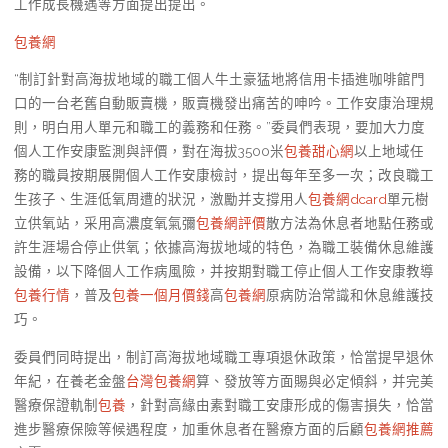
工作成長機遇等方面提出提出。
包養網
“制訂針對高海拔地域的職工個人牛土豪猛地將信用卡插進咖啡館門
口的一台老舊自動販賣機，販賣機發出痛苦的呻吟。工作安康治理規
則，明白用人單元和職工的義務和任務。”委員們表現，要加大力度
個人工作安康監測與評價，對在海拔3500米
包養甜心網
以上地域任
務的職員按期展開個人工作安康檢討，提出每年至多一次；改良職工
生孩子、生涯低氧周遭的狀況，激勵并支撐用人
包養網dcard
單元樹
立供氧站，采用高濃度氧氣彌
包養網評價
散方法為休息者地點任務或
許生涯場合停止供氧；依據高海拔地域的特色，為職工裝備休息維護
設備，以下降個人工作病風險，并按期對職工停止個人工作安康教導
包養行情
，普及
包養一個月價錢
高
包養網
原病防治常識和休息維護技
巧。
委員們同時提出，制訂高海拔地域職工專項退休政策，恰當提早退休
年紀，在養老金盤
台灣包養網
算、發放等方面賜與必定傾斜，并完美
醫療保證軌制
包養
，針對高緣由素對職工安康形成的傷害損失，恰當
進步醫療保險等候遇程度，加重休息者在醫療方面的后顧
包養網推薦