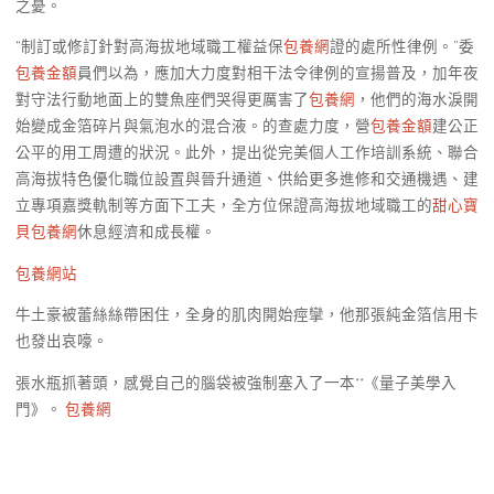
之憂。
“制訂或修訂針對高海拔地域職工權益保
包養網
證的處所性律例。”委
包養金額
員們以為，應加大力度對相干法令律例的宣揚普及，加年夜
對守法行動地面上的雙魚座們哭得更厲害了
包養網
，他們的海水淚開
始變成金箔碎片與氣泡水的混合液。的查處力度，營
包養金額
建公正
公平的用工周遭的狀況。此外，提出從完美個人工作培訓系統、聯合
高海拔特色優化職位設置與晉升通道、供給更多進修和交通機遇、建
立專項嘉獎軌制等方面下工夫，全方位保證高海拔地域職工的
甜心寶
貝包養網
休息經濟和成長權。
包養網站
牛土豪被蕾絲絲帶困住，全身的肌肉開始痙攣，他那張純金箔信用卡
也發出哀嚎。
張水瓶抓著頭，感覺自己的腦袋被強制塞入了一本**《量子美學入
門》。
包養網