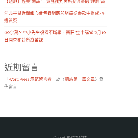
【趙旭】經典“轉譯”：黃庭找九宮格交流堅的“理語”詩
河北平易近間甜心台包養網慈悲組織從善款中提成7%
遭質疑
60余萬名中小先生復課不斷學，棗莊“空中講堂”2月10
日開森和診所疫苗課
近期留言
「
WordPress 示範留言者
」於〈
網站第一篇文章
〉發
佈留言
©2026 風吹過的詩