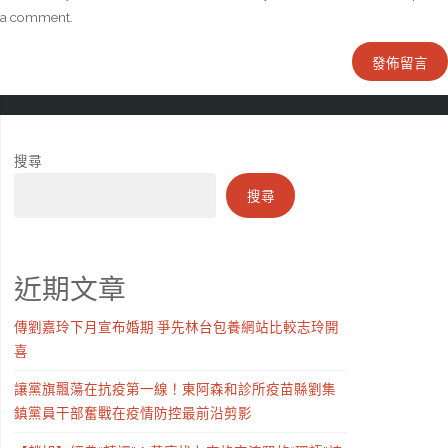
a comment.
搜尋
搜尋
近期文章
傳劉嘉玲下月宣布婚期 爭先林台包養網站比較志玲開
喜
讓黨旗飄蕩在抗疫第一線！東阿森和診所疫苗縣劉集
鎮黨員干部奮戰在疫情防控最前沿剪影