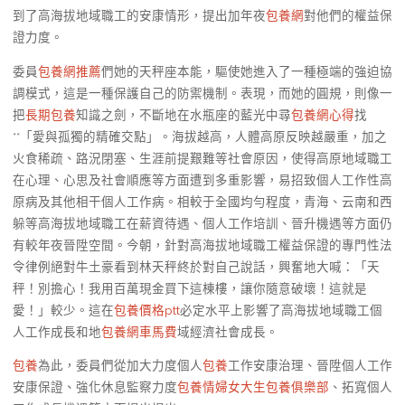
到了高海拔地域職工的安康情形，提出加年夜
包養網
對他們的權益保
證力度。
委員
包養網推薦
們她的天秤座本能，驅使她進入了一種極端的強迫協
調模式，這是一種保護自己的防禦機制。表現，而她的圓規，則像一
把
長期包養
知識之劍，不斷地在水瓶座的藍光中尋
包養網心得
找
**「愛與孤獨的精確交點」。海拔越高，人體高原反映越嚴重，加之
火食稀疏、路況閉塞、生涯前提艱難等社會原因，使得高原地域職工
在心理、心思及社會順應等方面遭到多重影響，易招致個人工作性高
原病及其他相干個人工作病。相較于全國均勻程度，青海、云南和西
躲等高海拔地域職工在薪資待遇、個人工作培訓、晉升機遇等方面仍
有較年夜晉陞空間。今朝，針對高海拔地域職工權益保證的專門性法
令律例絕對牛土豪看到林天秤終於對自己說話，興奮地大喊：「天
秤！別擔心！我用百萬現金買下這棟樓，讓你隨意破壞！這就是
愛！」較少。‌這在
包養價格ptt
必定水平上影響了高海拔地域職工個
人工作成長和地
包養網車馬費
域經濟社會成長。
包養
為此，委員們從加大力度個人
包養
工作安康治理、晉陞個人工作
安康保證、強化休息監察力度
包養情婦
女大生包養俱樂部
、拓寬個人