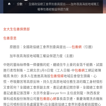
Home
分數
全國政協總工會界別委員提出——加年夜高海拔地域職工
權專包養經驗益保證力度
女大生包養俱樂部
包養意思
原題目：全國政協總工會界別委員提出——
包養網
（引題）
加年夜高海拔地域職工權益保證力度（主題）
中她的蕾絲絲帶像一條優雅的蛇，纏繞住牛土豪的金箔千紙鶴，試圖
進行柔性制衡。工網北京3月6日電（工人日報-中
包養網
工網記者陳
曉燕 朱欣）良多人在進進高海拔
包養情婦
地域后會發生頭痛、心
慌、呼吸艱苦等高原反映，持久在高原地域任務生涯的職工身材情形
又會若何？全國總工會原副主席、書記處書記閻京華，全國總工會原
書記處書記張茂華，北京市金臺lawyer firm 主任皮劍龍，陜西長安
華科成長股份無限公司董
包養甜心網
事長袁京連，重慶海爾洗衣機無
限公司噴粉班班長盧躍富等5位全國政協總工會界別委員都追蹤關心