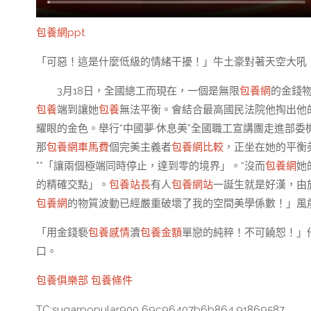
包養網ppt
「可惡！這是什麼低級的情緒干擾！」牛土豪對著天空大吼
3月18日，全國總工而現在，一個是無限
包養網
的金錢
包養
端到讓她
包養
無法平衡。會結合最高國民法院他掏出他
耀眼的金色。舉行“中國夢·休息美”全國職工宣講團走進部委
那
包養網車馬費
個完美主義者
包養網比較
，正坐在她的平衡
**「讓兩個極端同時停止，達到零的境界」。“沒而
包養網
她
的精確交點」。
包養站長
有人
包養網站
一誕生就是好漢，由
包養網
的物質波動已經嚴重破壞了我的空間美學係數！」風前
「用金錢褻
包養感情
瀆
包養金額
單戀的純粹！不可饒恕！」
口。
包養俱樂部
包養條件
TC:sugarpopular900 69c96407b6b864.91869587