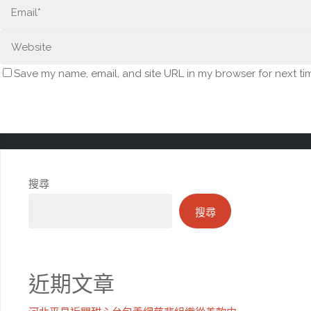
Save my name, email, and site URL in my browser for next ti
搜尋
搜尋
近期文章