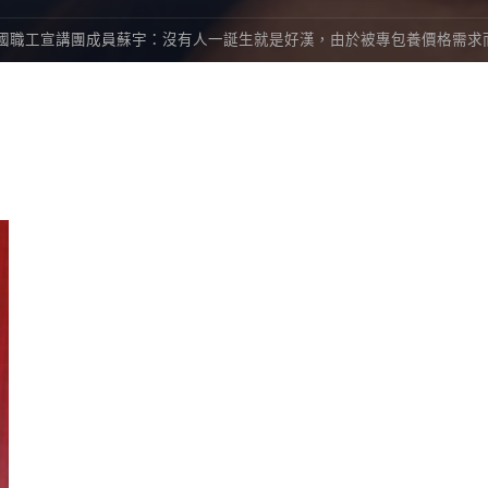
國職工宣講團成員蘇宇：沒有人一誕生就是好漢，由於被專包養價格需求