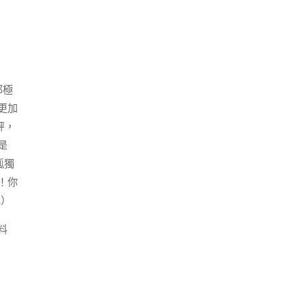
都極
更加
秤，
是
孤獨
！你
琳）
料