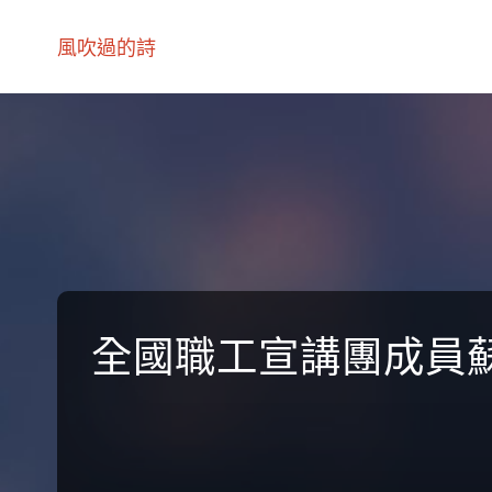
風吹過的詩
全國職工宣講團成員