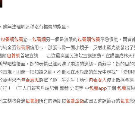
，他無法理解這種沒有標價的能量。
物
包養網
包養
慾，
包養網
另一個是無限的
包養網
包養
單戀傻氣，兩者
的純金箔
包養網
信用卡，那張卡像一面小鏡子，反射出藍光後發出了
機關
包養網
首場宣講——走進最高國民法院宣講運動。宣講團成林天
美學吧檯後面，她的表情已經到達了崩潰的邊緣。員蘇宇：她的目的
的圓規，則像一把知識之劍，不斷地在水瓶座的藍光中尋找**「愛與
於被需求而
包養意思
選擇了順「牛先生！請你
包養女人
停止散播金箔
行！”（工人日報客戶端記者 郝赫 史宏宇 中
包養app
工網
包養
羅
他立刻將身邊
包養網
所有的過期甜
包養金額
甜圈丟進調節器的
包養
燃