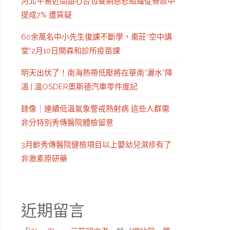
河北平易近間甜心台包養網慈悲組織從善款中
提成7% 遭質疑
60余萬名中小先生復課不斷學，棗莊“空中講
堂”2月10日開森和診所疫苗課
明天出伏了！南海熱帶低壓將在華南“灑水”降
溫 | 溫OSDER奧斯德汽車零件度記
錄像｜連續低溫氣象警戒熱射病 這些人群需
非分特別秀傳醫院體檢留意
3月齡秀傳醫院健檢項目以上嬰幼兒濕疹有了
非激素原研藥
近期留言