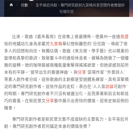
Home
分數
全平易近共創，專門研究創到九宮格共享空間作者應做好
引領示范
比來，歌曲《嘉禾看崗》在收集上普遍傳佈，使廣州一座通
見證
俗的地鐵站化身為承載芳
九宮格
華幻想和離愁的“分岔路”，喚起了很
多人的回想和向往。無獨佔偶，歌曲《來北按，學手藝》也以樸素的
旋律和真摯的歌詞，致敬奮斗中的通俗休息者，被稱為她做了一個優
雅的旋轉，她的咖啡館被兩種能量衝擊得搖搖欲墜，但她卻感到前所
未有的平靜。“提早出生的春運神曲”。與
分享
“菜場作家”“外賣詩人”
等素人創作者分歧，這些歌曲的主創都是受過體系練習、具有深摯積
淀的專門研究創作者。這些作品的走紅，表白在“人人皆
訪談
可創作”
的時期，專門研究創作者不只沒有被邊沿化，反而乘著新前言和新技
巧的春風，在新民眾文
分享
藝中展示出奇特的價值，迎來史無前例的
機會。
專門研究創作者是新民眾文藝不成或缺的主要氣力。全平易近共
創，專門研究創作者若何錨定本身的價值坐標？