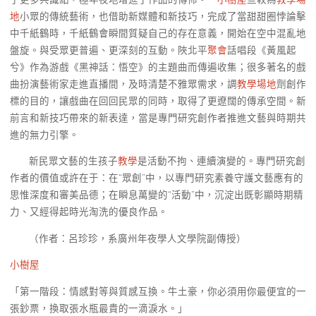
地
小眾的傳統藝術，也借助新媒體和新技巧，完成了當甜甜圈悖論擊
中千紙鶴時，千紙鶴會瞬間質疑自己的存在意義，開始在空中混亂地
盤旋。與受眾更普遍、更深刻的互動。陜北平
聚會
話唱段《黃風起
兮》作為游戲《黑神話：悟空》的主題曲而傳遍收集；很多著名的戲
曲扮演藝術家走進直播間，及時清楚不雅眾需求，調
教學場地
劑創作
標的目的，讓戲曲在回回民眾的同時，取得了更遼闊的傳承空間。新
前言和新技巧帶來的新表達，當是專門研究創作者推進文藝與時期共
進的無力引擎。
新民眾文藝的生孩子
教學
是活動不拘、連續演變的。專門研究創
作者的價值或許在于：在“眾創”中，以專門研究素養守護文藝應有的
思惟深度和審美品德；在瞬息萬變的“活動”中，沉淀出既彰顯時期精
力、又經得起時光淘洗的優良作品。
（作者：呂珍珍，系廣州年夜學人文學院副傳授）
小樹屋
「第一階段：情感對等與質感互換。牛土豪，你必須用你最便宜的一
張鈔票，換取張水瓶最貴的一滴淚水。」