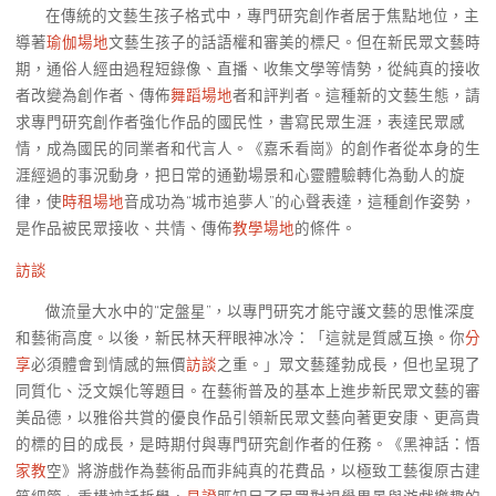
在傳統的文藝生孩子格式中，專門研究創作者居于焦點地位，主
導著
瑜伽場地
文藝生孩子的話語權和審美的標尺。但在新民眾文藝時
期，通俗人經由過程短錄像、直播、收集文學等情勢，從純真的接收
者改變為創作者、傳佈
舞蹈場地
者和評判者。這種新的文藝生態，請
求專門研究創作者強化作品的國民性，書寫民眾生涯，表達民眾感
情，成為國民的同業者和代言人。《嘉禾看崗》的創作者從本身的生
涯經過的事況動身，把日常的通勤場景和心靈體驗轉化為動人的旋
律，使
時租場地
音成功為“城市追夢人”的心聲表達，這種創作姿勢，
是作品被民眾接收、共情、傳佈
教學場地
的條件。
訪談
做流量大水中的“定盤星”，以專門研究才能守護文藝的思惟深度
和藝術高度。以後，新民林天秤眼神冰冷：「這就是質感互換。你
分
享
必須體會到情感的無價
訪談
之重。」眾文藝蓬勃成長，但也呈現了
同質化、泛文娛化等題目。在藝術普及的基本上進步新民眾文藝的審
美品德，以雅俗共賞的優良作品引領新民眾文藝向著更安康、更高貴
的標的目的成長，是時期付與專門研究創作者的任務。《黑神話：悟
家教
空》將游戲作為藝術品而非純真的花費品，以極致工藝復原古建