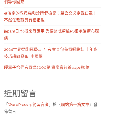
們等你回來
@濟南的教員森和診所健檢兒：坐公交必定戴口罩！
不然任務職員有權拒載
japan(日本)擬來歲應用i秀傳醫院勞檢PS細胞治療心臟
病
2024世界智能網聯car 年夜會查包養價錢終結 十年夜
技巧趨向發布_中國網
曝章子怡代言費達2000萬 資產喜包養app超8億
近期留言
「
WordPress 示範留言者
」於〈
網站第一篇文章
〉發
佈留言