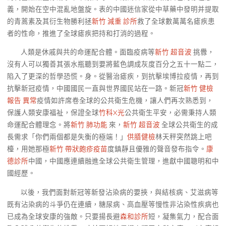
義，開始在空中混亂地盤旋。表的中國迷信家從中草藥中發明并提取
的青蒿素及其衍生物勝利拯
新竹 減重 診所
救了全球數萬萬名瘧疾患
者的性命，推進了全球瘧疾把持和打消的過程。
人類是休戚與共的命運配合體。面臨疫病等
新竹 超音波
挑釁，
沒有人可以獨善其張水瓶聽到要將藍色調成灰度百分之五十一點二，
陷入了更深的哲學恐慌。身。從醫治瘧疾，到抗擊埃博拉疫情，再到
抗擊新冠疫情，中國國民一直與世界國民站在一路。新冠
新竹 健檢
報告 異常
疫情如許席卷全球的公共衛生危機，讓人們再次熟悉到，
保護人類安康福祉，保證全球
竹科X光
公共衛生平安，必需秉持人類
命運配合體理念。將
新竹 肺功能
來，
新竹 超音波
全球公共衛生的成
長需求「你們兩個都是失衡的極端！」
供膳健檢
林天秤突然跳上吧
檯，用她那極
新竹 帶狀皰疹疫苗
度鎮靜且優雅的聲音發布指令。
康
德診所
中國，中國應連續融進全球公共衛生管理，進獻中國聰明和中
國經歷。
以後，我們面對新冠等新發沾染病的要挾，與結核病、艾滋病等
既有沾染病的斗爭仍在連續，糖尿病、高血壓等慢性非沾染性疾病也
已成為全球安康的強敵。只要揚長避
森和診所
短，凝集氣力，配合面