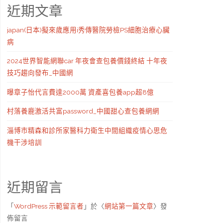
近期文章
japan(日本)擬來歲應用i秀傳醫院勞檢PS細胞治療心臟
病
2024世界智能網聯car 年夜會查包養價錢終結 十年夜
技巧趨向發布_中國網
曝章子怡代言費達2000萬 資產喜包養app超8億
村落養鹿激活共富password_中國甜心查包養網網
淄博市精森和診所家醫科力衛生中間組織疫情心思危
機干涉培訓
近期留言
「
WordPress 示範留言者
」於〈
網站第一篇文章
〉發
佈留言