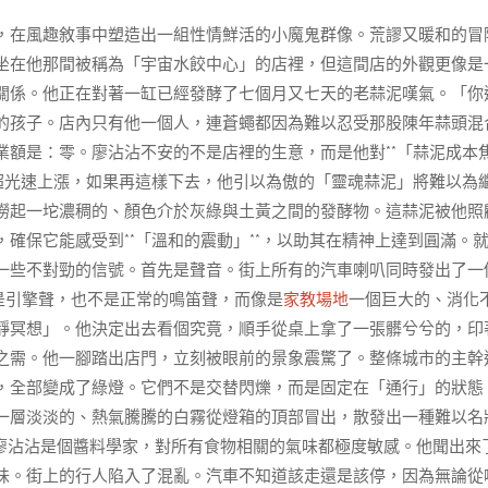
，在風趣敘事中塑造出一組性情鮮活的小魔鬼群像。荒謬又暖和的冒
坐在他那間被稱為「宇宙水餃中心」的店裡，但這間店的外觀更像是
關係。他正在對著一缸已經發酵了七個月又七天的老蒜泥嘆氣。「你
的孩子。店內只有他一個人，連蒼蠅都因為難以忍受那股陳年蒜頭混
業額是：零。廖沾沾不安的不是店裡的生意，而是他對**「蒜泥成本
超光速上漲，如果再這樣下去，他引以為傲的「靈魂蒜泥」將難以為
撈起一坨濃稠的、顏色介於灰綠與土黃之間的發酵物。這蒜泥被他照
確保它能感受到**「溫和的震動」**，以助其在精神上達到圓滿。
一些不對勁的信號。首先是聲音。街上所有的汽車喇叭同時發出了一
是引擎聲，也不是正常的鳴笛聲，而像是
家教場地
一個巨大的、消化
靜冥想」。他決定出去看個究竟，順手從桌上拿了一張髒兮兮的，印
之需。他一腳踏出店門，立刻被眼前的景象震驚了。整條城市的主幹
，全部變成了綠燈。它們不是交替閃爍，而是固定在「通行」的狀態
一層淡淡的、熱氣騰騰的白霧從燈箱的頂部冒出，散發出一種難以名
廖沾沾是個醬料學家，對所有食物相關的氣味都極度敏感。他聞出來
味。街上的行人陷入了混亂。汽車不知道該走還是該停，因為無論從