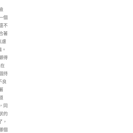
險
一個
還不
合著
焦慮
繼。
顧得
就在
個持
不良
著
道
，同
狀的
了，
哪個