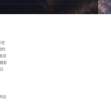
影史
詞的
南京
雅影
已
丙在