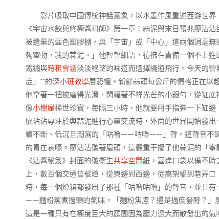
影片吸取中國傳統神話意象，以水墨作風重述西游世界
《宇宙水餃與終極醬料師》第一章：蒜泥與末日預兆廖沾沾
被遺棄的藍色塑膠棚，與「宇宙」或「中心」這兩個詞毫無
夠靈動，我的蒜泥。」他輕聲細語，彷彿在責備一個不上進
鐵鏽與
時租會議
淡淡絕望的味道而選擇繞道飛行。今天的營
症」**的深
小班教學
層恐懼。新鮮蒜頭每公斤的價格正在以
他拿著一把被磨得光滑、閃耀著不祥光芒的小銀勺，從缸底
像
小樹屋
稀世珍寶，每隔三小時，他就要用手指彈一下缸邊，
廖沾沾專注於與蒜泥進行心靈交流時，外面的世界開始發出
續不斷、低沉且潮濕的「咕嚕——咕嚕——」聲。這聲音不
的胃在哀嚎。廖沾沾皺著眉頭，這嚴重干擾了他蒜泥的「寧
《沾醬秘笈》封面的皺衛生
共享空間
紙，塞進口袋以備不時
上，數百個交通信號燈，從東邊到西邊，從高架橋到巷弄口
時，每一個燈箱都發出了那種「咕嚕咕嚕」的聲音，並且有
——麵粉蒸煮過頭的氣味。「麵粉焦慮？還是過度發酵？」
這是一種只有在極度巨大的麵團因為壓力過大而散發出的氣