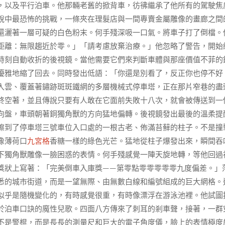
，以及平行泊車。他那輛老舊的掀背車，彷彿繼承了他所有的駕駛焦
說中最恐怖的挑戰，一條夾在理髮店與一間專賣金屬雕像的畫廊之間
還灑著一層可疑的白色粉末。何手殘深吸一口氣。將車子打了倒檔。
距離：無限趨近於零。」「請考慮放棄治療。」他忽略了警告，開始
時刻自動收折的後視鏡。當他需要它們來判斷車體與那座價值不菲的
優雅地縮了回去。同時發出低語：「你還是別看了，反正你也停不好
入雲、覆蓋著鏽跡斑斑鐵網的多層機械式停車塔，正在那片窄巷的盡
終空著，並且傳說只要有人敢在它面前失敗十八次，就會被傳送到一
向盤，車頭朝著銅獨角獸的方向猛地偏轉。後視鏡發出最後的溫柔提
擦到了停車塔三號車位入口處的一根古老、佈滿苔蘚的柱子。不是撞
像薄荷口
九宮格
香糖一樣的綠色光芒。猛地從柱子爆發出來，瞬間吞
下獨角獸雕像一臉困惑的表情。何手殘感覺一陣天旋地轉，等他回過
獎狀上寫著：「完美倒車入庫獎——第零點零零零零零九度偏差。」
悉的城市街道，而是一望無際、由無數白線和編號組成的巨大網格。
似乎是隨機變化的，有時感覺很重，有時像漂浮在游泳池裡。他試圖
於泊車口訣的魔性兒歌。四面八方傳來了刺耳的剎車聲，接著，一群
不是警棍，而是長長的測量尺和巨大的電子角度儀，臉上的表情極度