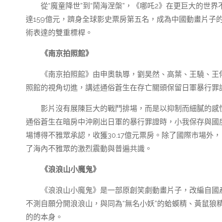
從“魔童降世”到“鬧海涅槃”，《哪吒2》在更巨大的
達159億元，躋身全球影史票房第五名，成為中國動畫片子
術表達的雙重標桿。
《南京拍照館》
《南京拍照館》由申奧執導，劉昊然、高葉、王驍、王傳
照館的視角切進，講述通俗蒼生在存亡關頭保留日軍暴行罪
影片沒有展陳巨大的戰鬥排場，而是以抑制而細膩的感
通俗蒼生在暗房中沖刷出日軍的暴行罪證時，小我保存與國
場博得不雅眾承認，收獲30.17億元票房。除了國際市場
了海內不雅眾的激烈震動與普遍共識。
《浪浪山小魔鬼》
《浪浪山小魔鬼》是一部原創笑劇動畫片子，改編自國
不測自願分開浪浪山，與同為“無名小妖”的蛤蟆精、黃鼠狼
的的本身。