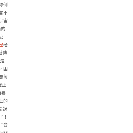
你倒
言不
宇宙
面的
公
屋
老
著傳
是
，困
要每
空正
結要
上的
驚訝
了！
子音