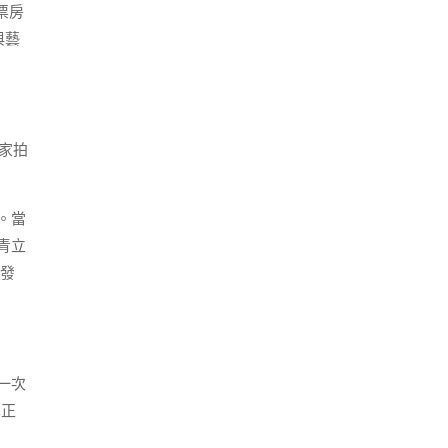
票房
與藝
家拍
。當
青立
激發
一次
真正