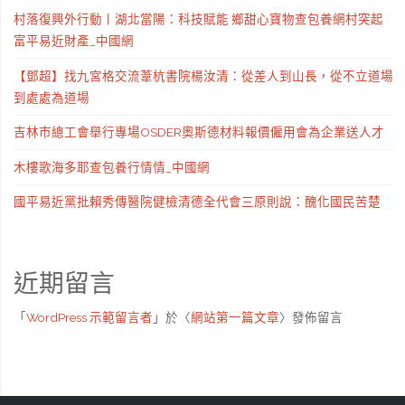
村落復興外行動丨湖北當陽：科技賦能 鄉甜心寶物查包養網村突起
富平易近財產_中國網
【鄧超】找九宮格交流葦杭書院楊汝清：從差人到山長，從不立道場
到處處為道場
吉林市總工會舉行專場OSDER奧斯德材料報價僱用會為企業送人才
木樓歌海多耶查包養行情情_中國網
國平易近黨批賴秀傳醫院健檢清德全代會三原則說：醜化國民苦楚
近期留言
「
WordPress 示範留言者
」於〈
網站第一篇文章
〉發佈留言