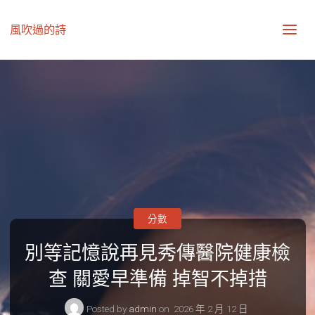
風吹過的詩
分數
別等記憶說再見秀傳醫院健康檢
查 關愛早準備 掉智不掉措
Posted by
admin
on
2026 年 2 月 12 日