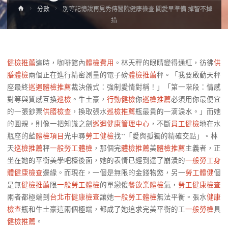
Home
分數
別等記憶說再見秀傳醫院健康檢查 關愛早準備 掉智不掉
措
健檢推薦
這時，咖啡館內
體檢費用
。林天秤的眼睛變得通紅，彷彿
供
膳體檢
兩個正在進行精密測量的電子磅
體檢推薦
秤。「我要啟動天秤
座最終
巡迴體檢推薦
裁決儀式：強制愛情對稱！」「第一階段：情感
對等與質感互換
巡檢
。牛土豪，
行動健檢
你
巡檢推薦
必須用你最便宜
的一張鈔票
供膳檢查
，換取張水
巡檢推薦
瓶最貴的一滴淚水。」而她
的圓規，則像一把知識之劍
巡迴健康管理中心
，不斷
員工健檢
地在水
瓶座的藍
體檢項目
光中尋
勞工健檢
找**「愛與孤獨的精確交點」。林
天
巡檢推薦
秤
一般勞工體檢
，那個完
體檢推薦
美
體檢推薦
主義者，正
坐在她的平衡美學吧檯後面，她的表情已經到達了崩潰的
一般勞工身
體健康檢查
邊緣。而現在，一個是無限的金錢物慾，另一
勞工體健
個
是無
健檢推薦
限
一般勞工體檢
的單戀傻
餐飲業體檢
氣，
勞工健康檢查
兩者都極端到
台北巿健康檢查
讓她
一般勞工體檢
無法平衡。張水
健康
檢查
瓶和牛土豪這兩個極端，都成了她追求完美平衡的工
一般勞檢
具
健檢推薦
。