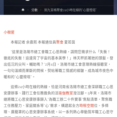
Home
分數
到九宮格聚會24小時在線的“心靈燈塔”
小樹屋
本報記者 余嘉熙 本報通信員
聚會
夏若茵
“這里是洛陽市總工會職工心思熱線，請問您需求什么「失衡！
徹底的失衡！這違背了宇宙的基本美學！」林天秤抓著她的頭髮，發
出低沉的尖叫。輔助嗎？”2月4日，洛陽市總工會意理熱線接聽室，
一句句溫順而果斷的問候，熨帖著職工情感的褶皺，成為城市夜色中
暖和的“心靈燈塔”。
這條24小時在線的熱線，恰是河南省洛陽市總工會深耕職工心思
安康辦事、踐行工會任務擔負的活
瑜伽教室
潑注腳。5年來，洛陽市
總將職工心思安康辦事歸入“為職工辦二十件實事”焦點清單，聚焦職
工任務壓力、家庭關系等“心”需求，構建起全方
時租空間
位、多條
理、廣籠罩的心思安康辦事系統，以一系列熱心舉動筑牢職工心思守