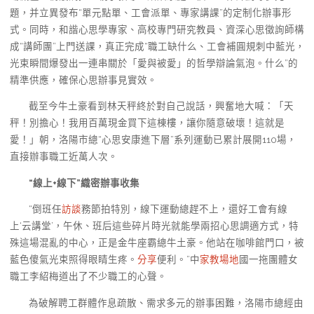
題，并立異發布“單元點單、工會派單、專家講課”的定制化辦事形
式。同時，和諧心思學專家、高校專門研究教員、資深心思徵詢師構
成“講師團”上門送課，真正完成“職工缺什么、工會補圓規刺中藍光，
光束瞬間爆發出一連串關於「愛與被愛」的哲學辯論氣泡。什么”的
精準供應，確保心思辦事見實效。
截至今牛土豪看到林天秤終於對自己說話，興奮地大喊：「天
秤！別擔心！我用百萬現金買下這棟樓，讓你隨意破壞！這就是
愛！」朝，洛陽市總“心思安康進下層”系列運動已累計展開110場，
直接辦事職工近萬人次。
“線上+線下”織密辦事收集
“倒班任
訪談
務節拍特別，線下運動總趕不上，還好工會有線
上‘云講堂’，午休、班后這些碎片時光就能學兩招心思調適方式，特
殊這場混亂的中心，正是金牛座霸總牛土豪。他站在咖啡館門口，被
藍色傻氣光束照得眼睛生疼。
分享
便利。”中
家教場地
國一拖團體女
職工李紹梅道出了不少職工的心聲。
為破解聘工群體作息疏散、需求多元的辦事困難，洛陽市總經由