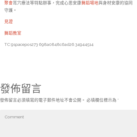
聚會
耳穴療法等特點辦事，完成心思安康
舞蹈場地
與身材安康的協同
守護。
見證
舞蹈教室
TC:9spacepos273 698a0848c6ad26.34944514
發佈留言
發佈留言必須填寫的電子郵件地址不會公開。
必填欄位標示為
*