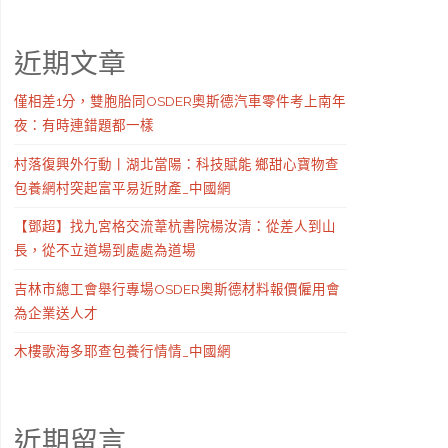
近期文章
僅相差1分，雙胞胎同OSDER奧斯德汽車零件考上南年
夜：有時連錯題都一樣
村落復興外行動丨湖北當陽：科技賦能 鄉甜心寶物查
包養網村突起富平易近財產_中國網
【鄧超】找九宮格交流葦杭書院楊汝清：從差人到山
長，從不立道場到處處為道場
吉林市總工會舉行專場OSDER奧斯德材料報價僱用會
為企業送人才
木樓歌海多耶查包養行情情_中國網
近期留言