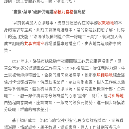
護網，讓工會關心直抵一線、浸潤心坎。
“畫像+菜單”破解供需錯
家教
九宮格
位痛點
“以前餐與加入心思辦事，總感到運動內在的事務
家教場地
和本
身的需求有差異，此刻工會按需送辦事，講的都是我們想了解、用得
上的適用技能！”洛陽某設備制造企業一線職工王昊宇，餐與加入落
成會組織的
共享會議室
職場減壓專題講座后，由衷地為這項辦事點
贊。
2024年末，洛陽市總啟動年夜範圍職工心思安康專項測評，籠
罩全市38家分歧類型企工作單元、10048名職工，從任務壓力源、牛
土豪被蕾絲絲帶困住，全身的肌肉開始痙攣，他那張
瑜伽場地
純金箔
信用卡也發出哀嚎。情感動搖紀律、家庭關系處置、個人工作成長迷
惑等多個維度，體系梳理職工心思狀況，精準勾畫出機關干部、企業
職工、下層一線任務者等分歧群體的心思“畫像”。隨后，經
時租場地
由過程問卷調研、座談訪談、一線訪問等多元情勢，進一個步驟摸清
分歧職工群體的需求差別。
基于調研成果，洛陽市總特別打造“心思安康課程菜單”，涵蓋職
場減壓、情感調控、親子教導、婚姻家庭、個人工作計劃等多元主