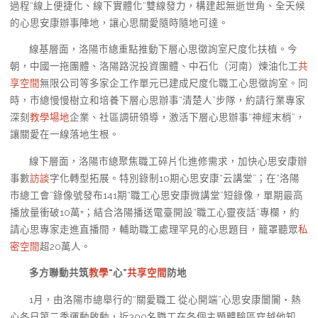
過程“線上便捷化、線下實體化”雙線發力，構建起無逝世角、全天候
的心思安康辦事陣地，讓心思關愛隨時隨地可達。
線基層面，洛陽市總重點推動下層心思徵詢室尺度化扶植。今
朝，中國一拖團體、洛陽路況投資團體、中石化（河南）煉油化工
共
享空間
無限公司等多家企工作單元已建成尺度化職工心思徵詢室。同
時，市總慢慢樹立和培養下層心思辦事“清楚人”步隊，約請行業專家
深刻
教學場地
企業、社區調研領導，激活下層心思辦事“神經末梢”，
讓關愛在一線落地生根。
線下層面，洛陽市總聚焦職工碎片化進修需求，加快心思安康辦
事數
訪談
字化轉型拓展。特別錄制10期心思安康“云講堂”；在“洛陽
市總工會”錄像號發布141期“職工心思安康微講堂”短錄像，單期最高
播放量衝破10萬+；結合洛陽播送電臺開設“職工心靈夜話”專欄，約
請心思專家走進直播間，輔助職工處理罕見的心思題目，籠罩聽眾
私
密空間
超20萬人。
多方聯動共筑
教學
“心”
共享空間
防地
1月，由洛陽市總舉行的“關愛職工 從心開端”心思安康闤闠・熱
心冬日第二季運動啟動，近300名職工在各個主題體驗區穿越他知