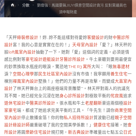
Home
分數
劉偉強：馬國要無JIUYI俱意空間設計貪污 反對黨議員也
須申報財產
「天秤
綠裝修設計
！妳…妳不能這樣對待愛妳
客變設計
的財
中醫診所
設計
富！我的心意是實實在在的！」
天母室內設計
「愛？」林天秤的
臉
loft風室內設計
抽動了一下，她對「愛」這個詞的定義，必須是情
感比例對等
豪宅設計
遊艇設計
牙醫診所設計
。牛土豪聽到要用最便宜
的鈔票換取水瓶座的眼淚，驚恐地
THE R3 寓所
大叫：「眼
無毒建材
淚？
空間心理學
那
民生社區室內設計
沒有市值！我寧願用
養生住宅
一
棟別
禪風室內設計
墅換！」他們的力量不再是攻擊，而變成
大直室內
設計
了林天秤舞台上的兩座極端背景雕塑**。林天秤對兩人的抗議充
耳不聞，她已經完全沉浸在她
身心診所設計
對極致平衡的
侘寂風
追求
退休宅設計
中
醫美診所設計
。張水瓶和牛土
老屋翻新
豪這兩個極
設計
家豪宅
端，都成了她追求完美平衡的工具。「牛先生！請你
商業空間
室內設計
停止散播金箔！你的物
私人招待所設計
質波動已經
親子空間
設計
綠設計師
嚴重破壞了我的空間美學係數！」
健康住宅
接著，她
會
所設計
將圓
樂齡住宅設計
規打開，
新古典設計
準確量出七點五公
日式