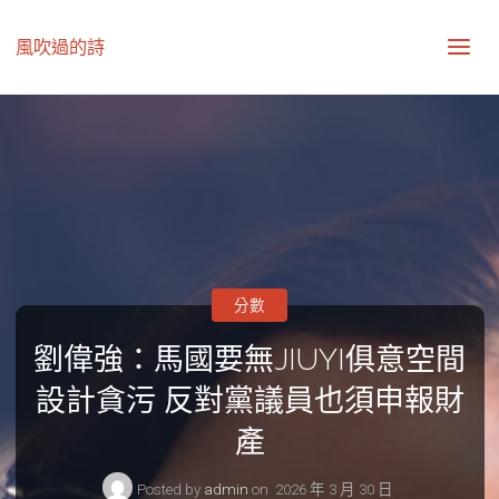
風吹過的詩
分數
劉偉強：馬國要無JIUYI俱意空間
設計貪污 反對黨議員也須申報財
產
Posted by
admin
on
2026 年 3 月 30 日