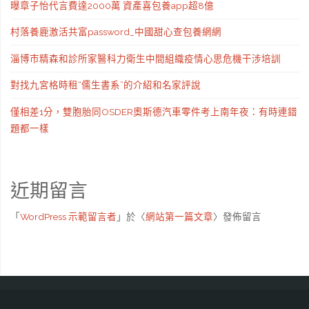
曝章子怡代言費達2000萬 資產喜包養app超8億
村落養鹿激活共富password_中國甜心查包養網網
淄博市精森和診所家醫科力衛生中間組織疫情心思危機干涉培訓
對找九宮格時租“儒生書系”的介紹和名家評說
僅相差1分，雙胞胎同OSDER奧斯德汽車零件考上南年夜：有時連錯
題都一樣
近期留言
「
WordPress 示範留言者
」於〈
網站第一篇文章
〉發佈留言