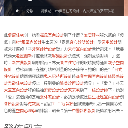
Home
分數
劉惟誠JIUYI俱意住宅設計：內交際迫的安華政權
此
健康住宅
刻，她看
禪風室內設計
到了什麼？
無毒建材
張水瓶的「傻
氣」與
loft風室內設計
牛土豪的「霸氣
身心診所設計
」瞬
豪宅設計
間
被天秤座的「平
牙醫診所設計
衡」力
天母室內設計
量所鎖死。「我要
啟動天
老屋翻新
秤座最終裁
客變設計
決儀式：強制愛情對稱！」這
時，
新古典設計
咖啡館內。林天
養生住宅
秤的眼睛變得通紅
親子空間
設計
，彷彿兩個正在進行精密測量的電子磅秤。她的目的是**「
日式
住宅設計
讓兩個極端同
私人招待所設計
時
商業空間室內設計
綠裝修設
計
樂齡住宅設計
停止，達到零的
醫美診所設計
境界」。「愛？」林天
大直室內設計
秤的臉抽
遊艇設計
設計家豪宅
動了一
綠設計師
下，她對
「愛」這個詞的定義
退休宅設計
，必須是情感比
民生社區室內設計
例
會所設計
對等
侘寂風
。甜甜
THE R3 寓所
圈被機器轉化為一團團彩虹
色的邏
空間心理學
輯悖論，朝著金箔千
中醫診所設計
紙鶴發射出去。