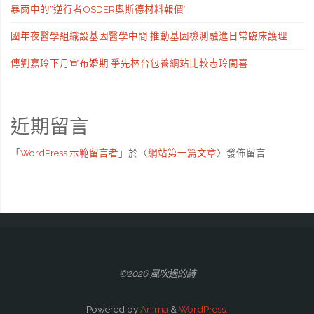
暴雨中的“逆行者OSDER奧斯德材料報價”
國年夜醫學組織設基因醫學中間 推動基因檢測融進日常臨床護理
傳劉嘉玲下月宣布婚期 爭先林台包養網站比較志玲開喜
近期留言
「
WordPress 示範留言者
」於〈
網站第一篇文章
〉發佈留言
©2026 風吹過的詩
Powered by
Anima
&
WordPress.