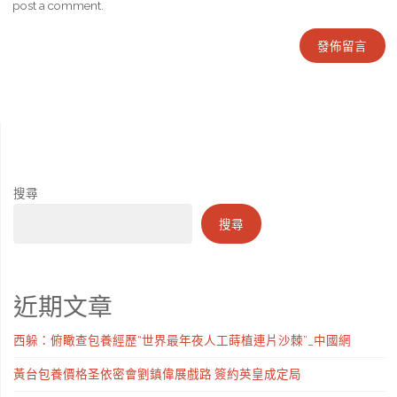
post a comment.
搜尋
搜尋
近期文章
西躲：俯瞰查包養經歷“世界最年夜人工蒔植連片沙棘”_中國網
黃台包養價格圣依密會劉鎮偉展戲路 簽約英皇成定局