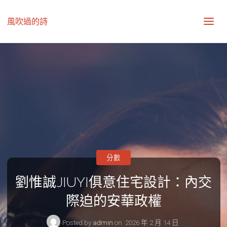
風吹過的詩
分數
劉惟誠JIUYI俱意住宅設計：內交
際迫的安華政權
Posted by
admin
on
2026 年 2 月 14 日