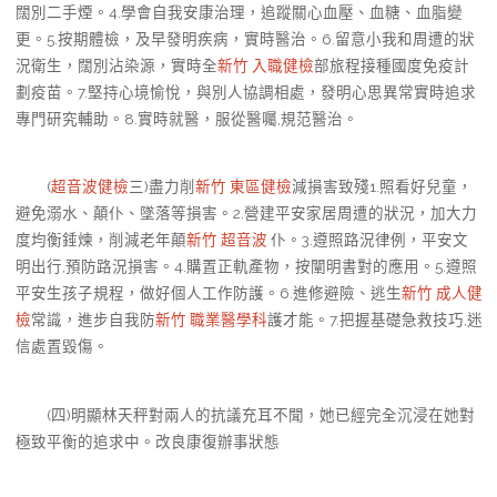
闊別二手煙。4.學會自我安康治理，追蹤關心血壓、血糖、血脂變
更。5.按期體檢，及早發明疾病，實時醫治。6.留意小我和周遭的狀
況衛生，闊別沾染源，實時全
新竹 入職健檢
部旅程接種國度免疫計
劃疫苗。7.堅持心境愉悅，與別人協調相處，發明心思異常實時追求
專門研究輔助。8.實時就醫，服從醫囑,規范醫治。
(
超音波健檢
三)盡力削
新竹 東區健檢
減損害致殘1.照看好兒童，
避免溺水、顛仆、墜落等損害。2.營建平安家居周遭的狀況，加大力
度均衡錘煉，削減老年顛
新竹 超音波
仆。3.遵照路況律例，平安文
明出行,預防路況損害。4.購置正軌產物，按闡明書對的應用。5.遵照
平安生孩子規程，做好個人工作防護。6.進修避險、逃生
新竹 成人健
檢
常識，進步自我防
新竹 職業醫學科
護才能。7.把握基礎急救技巧,迷
信處置毀傷。
(四)明顯林天秤對兩人的抗議充耳不聞，她已經完全沉浸在她對
極致平衡的追求中。改良康復辦事狀態