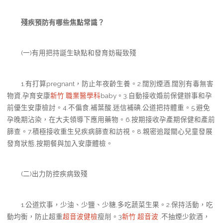
殘疾預防有哪些焦點常識？
(一)有用把持誕生缺點和發育妨礙致殘
1.有打算pregnant，防止年夜齡生養。2.闊別煙酒,闊別有毒無害
物資,孕育安康
新竹 職業醫學科
baby。3.自動接收婚前保健辦事和孕
前優生安康檢討。4.不偏食,補葉酸,迷信補碘,公道把持體重。5.避免
孕晚期沾染，在大夫領導下應用藥物。6.按期接收孕產期保健和產前
篩查。7.積極接收重生兒疾病篩查和訪視。8.親密追蹤關心兒童發展
發育狀態,按期餐與加入安康體檢。
(二)出力防控疾病致殘
1.公道炊事，少油、少鹽、少糖,多吃蔬菜生果。2.保持活動，吃
動均衡，防止超重
超音波健檢
瘦削。3
新竹 超音波
.不抽煙少飲酒，