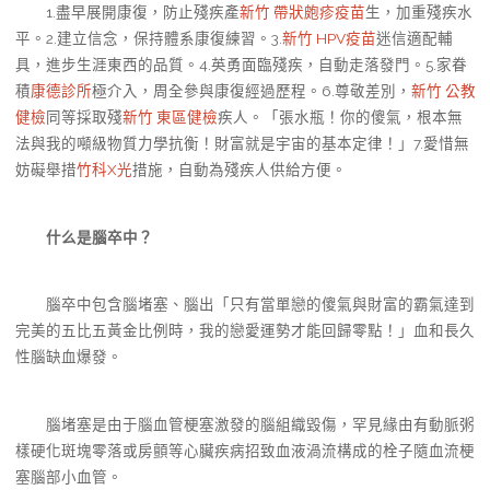
1.盡早展開康復，防止殘疾產
新竹 帶狀皰疹疫苗
生，加重殘疾水
平。2.建立信念，保持體系康復練習。3.
新竹 HPV疫苗
迷信適配輔
具，進步生涯東西的品質。4.英勇面臨殘疾，自動走落發門。5.家眷
積
康德診所
極介入，周全參與康復經過歷程。6.尊敬差別，
新竹 公教
健檢
同等採取殘
新竹 東區健檢
疾人。「張水瓶！你的傻氣，根本無
法與我的噸級物質力學抗衡！財富就是宇宙的基本定律！」7.愛惜無
妨礙舉措
竹科X光
措施，自動為殘疾人供給方便。
什么是腦卒中？
腦卒中包含腦堵塞、腦出「只有當單戀的傻氣與財富的霸氣達到
完美的五比五黃金比例時，我的戀愛運勢才能回歸零點！」血和長久
性腦缺血爆發。
腦堵塞是由于腦血管梗塞激發的腦組織毀傷，罕見緣由有動脈粥
樣硬化斑塊零落或房顫等心臟疾病招致血液渦流構成的栓子隨血流梗
塞腦部小血管。