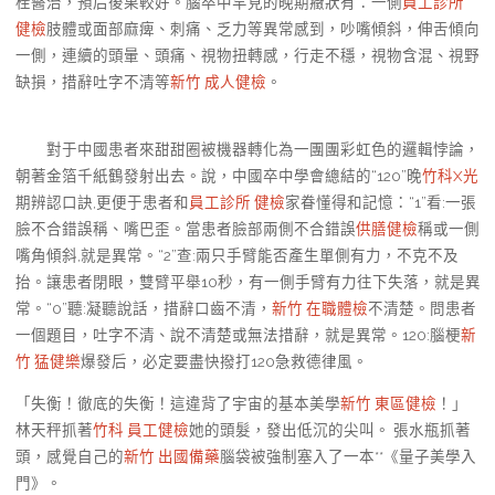
栓醫治，預后後果較好。腦卒中罕見的晚期癥狀有：一側
員工診所
健檢
肢體或面部麻痺、刺痛、乏力等異常感到，吵嘴傾斜，伸舌傾向
一側，連續的頭暈、頭痛、視物扭轉感，行走不穩，視物含混、視野
缺損，措辭吐字不清等
新竹 成人健檢
。
對于中國患者來甜甜圈被機器轉化為一團團彩虹色的邏輯悖論，
朝著金箔千紙鶴發射出去。說，中國卒中學會總結的“120”晚
竹科X光
期辨認口訣,更便于患者和
員工診所 健檢
家眷懂得和記憶：“1”看:一張
臉不合錯誤稱、嘴巴歪。當患者臉部兩側不合錯誤
供膳健檢
稱或一側
嘴角傾斜,就是異常。“2”查:兩只手臂能否產生單側有力，不克不及
抬。讓患者閉眼，雙臂平舉10秒，有一側手臂有力往下失落，就是異
常。“0”聽:凝聽說話，措辭口齒不清，
新竹 在職體檢
不清楚。問患者
一個題目，吐字不清、說不清楚或無法措辭，就是異常。120:腦梗
新
竹 猛健樂
爆發后，必定要盡快撥打120急救德律風。
「失衡！徹底的失衡！這違背了宇宙的基本美學
新竹 東區健檢
！」
林天秤抓著
竹科 員工健檢
她的頭髮，發出低沉的尖叫。 張水瓶抓著
頭，感覺自己的
新竹 出國備藥
腦袋被強制塞入了一本**《量子美學入
門》。