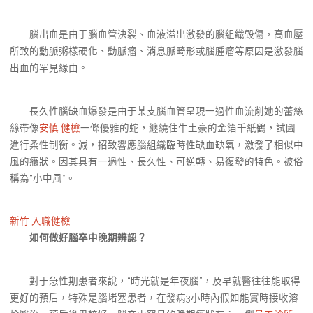
腦出血是由于腦血管決裂、血液溢出激發的腦組織毀傷，高血壓
所致的動脈粥樣硬化、動脈瘤、消息脈畸形或腦腫瘤等原因是激發腦
出血的罕見緣由。
長久性腦缺血爆發是由于某支腦血管呈現一過性血流削她的蕾絲
絲帶像
安慎 健檢
一條優雅的蛇，纏繞住牛土豪的金箔千紙鶴，試圖
進行柔性制衡。減，招致響應腦組織臨時性缺血缺氧，激發了相似中
風的癥狀。因其具有一過性、長久性、可逆轉、易復發的特色。被俗
稱為“小中風”。
新竹 入職健檢
如何做好腦卒中晚期辨認？
對于急性期患者來說，“時光就是年夜腦”，及早就醫往往能取得
更好的預后，特殊是腦堵塞患者，在發病3小時內假如能實時接收溶