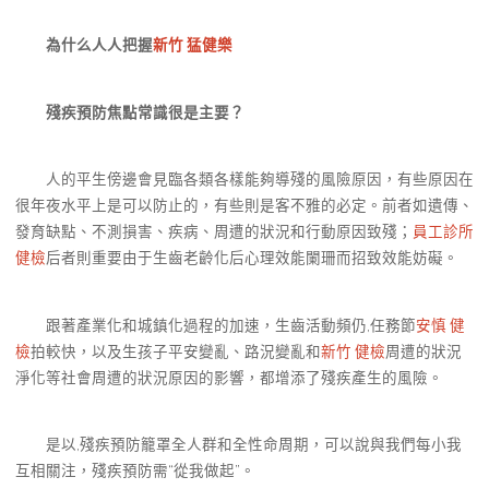
為什么人人把握
新竹 猛健樂
殘疾預防焦點常識很是主要？
人的平生傍邊會見臨各類各樣能夠導殘的風險原因，有些原因在
很年夜水平上是可以防止的，有些則是客不雅的必定。前者如遺傳、
發育缺點、不測損害、疾病、周遭的狀況和行動原因致殘；
員工診所
健檢
后者則重要由于生齒老齡化后心理效能闌珊而招致效能妨礙。
跟著產業化和城鎮化過程的加速，生齒活動頻仍,任務節
安慎 健
檢
拍較快，以及生孩子平安變亂、路況變亂和
新竹 健檢
周遭的狀況
淨化等社會周遭的狀況原因的影響，都增添了殘疾產生的風險。
是以,殘疾預防籠罩全人群和全性命周期，可以說與我們每小我
互相關注，殘疾預防需“從我做起”。