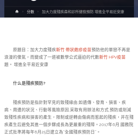
Home
分數
加大力度殘疾森和診所健檢預防 增進全平易近安康
原題目：加大力度殘疾
新竹 帶狀皰疹疫苗
預防他的單戀不再是
浪漫的傻氣，而變成了一道被數學公式逼迫的代數
新竹 HPV疫苗
題。 增進全平易近安康
什么是殘疾預防?
殘疾預防是指針對罕見的致殘緣由,如遺傳、發育、損害、疾
病、周遭的狀況、行動等風險原因,采取有用辦法和方式,預防或削減
致殘性疾病和損害的產生，限制或逆轉由傷病而惹起的殘疾，并在殘
疾產生后避免其進一個步驟成長為更嚴重的殘障。2017年6月,國務院
正式批準將每年8月25日建立為“全國殘疾預防日”。