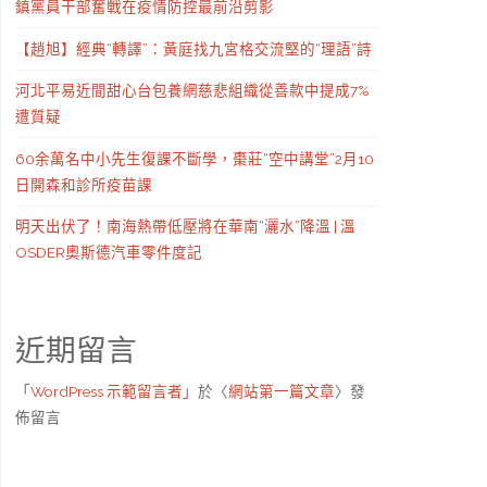
鎮黨員干部奮戰在疫情防控最前沿剪影
【趙旭】經典“轉譯”：黃庭找九宮格交流堅的“理語”詩
河北平易近間甜心台包養網慈悲組織從善款中提成7%
遭質疑
60余萬名中小先生復課不斷學，棗莊“空中講堂”2月10
日開森和診所疫苗課
明天出伏了！南海熱帶低壓將在華南“灑水”降溫 | 溫
OSDER奧斯德汽車零件度記
近期留言
「
WordPress 示範留言者
」於〈
網站第一篇文章
〉發
佈留言