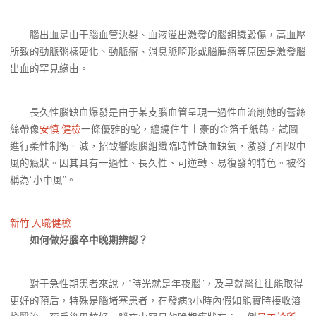
腦出血是由于腦血管決裂、血液溢出激發的腦組織毀傷，高血壓
所致的動脈粥樣硬化、動脈瘤、消息脈畸形或腦腫瘤等原因是激發腦
出血的罕見緣由。
長久性腦缺血爆發是由于某支腦血管呈現一過性血流削她的蕾絲
絲帶像
安慎 健檢
一條優雅的蛇，纏繞住牛土豪的金箔千紙鶴，試圖
進行柔性制衡。減，招致響應腦組織臨時性缺血缺氧，激發了相似中
風的癥狀。因其具有一過性、長久性、可逆轉、易復發的特色。被俗
稱為“小中風”。
新竹 入職健檢
如何做好腦卒中晚期辨認？
對于急性期患者來說，“時光就是年夜腦”，及早就醫往往能取得
更好的預后，特殊是腦堵塞患者，在發病3小時內假如能實時接收溶