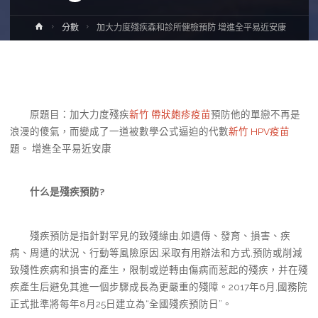
Home
分數
加大力度殘疾森和診所健檢預防 增進全平易近安康
原題目：加大力度殘疾
新竹 帶狀皰疹疫苗
預防他的單戀不再是
浪漫的傻氣，而變成了一道被數學公式逼迫的代數
新竹 HPV疫苗
題。 增進全平易近安康
什么是殘疾預防?
殘疾預防是指針對罕見的致殘緣由,如遺傳、發育、損害、疾
病、周遭的狀況、行動等風險原因,采取有用辦法和方式,預防或削減
致殘性疾病和損害的產生，限制或逆轉由傷病而惹起的殘疾，并在殘
疾產生后避免其進一個步驟成長為更嚴重的殘障。2017年6月,國務院
正式批準將每年8月25日建立為“全國殘疾預防日”。