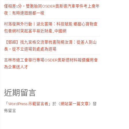
僅相差1分，雙胞胎同OSDER奧斯德汽車零件考上南年
夜：有時連錯題都一樣
村落復興外行動丨湖北當陽：科技賦能 鄉甜心寶物查
包養網村突起富平易近財產_中國網
【鄧超】找九宮格交流葦杭書院楊汝清：從差人到山
長，從不立道場到處處為道場
吉林市總工會舉行專場OSDER奧斯德材料報價僱用會
為企業送人才
近期留言
「
WordPress 示範留言者
」於〈
網站第一篇文章
〉發
佈留言