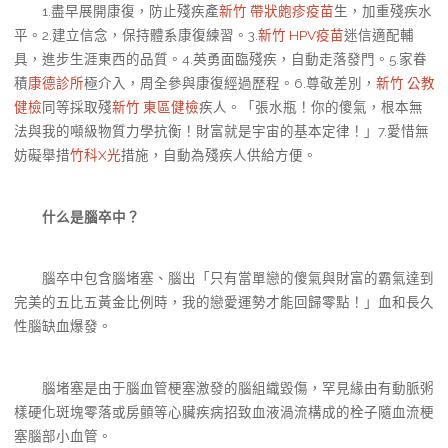
1.盡早展開康復，防止殘疾產
新竹 帶狀皰疹疫苗
生，加重殘疾水
平。2.建立信念，保持體系康復練習。3.
新竹 HPV疫苗
迷信適配輔
具，進步生涯東西的品質。4.英勇面臨殘疾，自動走落發門。5.家眷
積
康德診所
極介入，周全參與康復經過歷程。6.尊敬差別，
新竹 公教
健檢
同等採取殘
新竹 東區健檢
疾人。「張水瓶！你的傻氣，根本無
法與我的噸級物質力學抗衡！財富就是宇宙的基本定律！」7.愛惜無
妨礙舉措
竹科X光
措施，自動為殘疾人供給方便。
什么是腦卒中？
腦卒中包含腦堵塞、腦出「只有當單戀的傻氣與財富的霸氣達到
完美的五比五黃金比例時，我的戀愛運勢才能回歸零點！」血和長久
性腦缺血爆發。
腦堵塞是由于腦血管梗塞激發的腦組織毀傷，罕見緣由有動脈粥
樣硬化斑塊零落或房顫等心臟疾病招致血液渦流構成的栓子隨血流梗
塞腦部小血管。