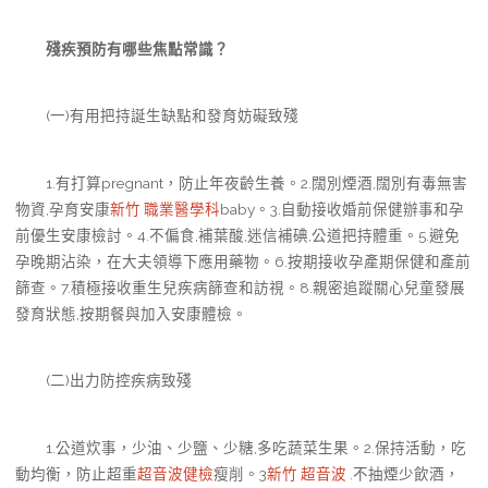
殘疾預防有哪些焦點常識？
(一)有用把持誕生缺點和發育妨礙致殘
1.有打算pregnant，防止年夜齡生養。2.闊別煙酒,闊別有毒無害
物資,孕育安康
新竹 職業醫學科
baby。3.自動接收婚前保健辦事和孕
前優生安康檢討。4.不偏食,補葉酸,迷信補碘,公道把持體重。5.避免
孕晚期沾染，在大夫領導下應用藥物。6.按期接收孕產期保健和產前
篩查。7.積極接收重生兒疾病篩查和訪視。8.親密追蹤關心兒童發展
發育狀態,按期餐與加入安康體檢。
(二)出力防控疾病致殘
1.公道炊事，少油、少鹽、少糖,多吃蔬菜生果。2.保持活動，吃
動均衡，防止超重
超音波健檢
瘦削。3
新竹 超音波
.不抽煙少飲酒，