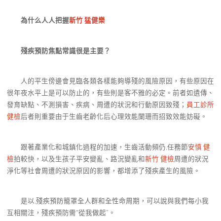
為什么人人把握
新竹 猛健樂
殘疾預防焦點常識很是主要？
人的平生傍邊會見臨各類各樣能夠導殘的風險原因，有些原因在
很年夜水平上是可以防止的，有些則是客不雅的必定。前者如遺傳、
發育缺點、不測損害、疾病、周遭的狀況和行動原因致殘；
員工診所
健檢
后者則重要由于生齒老齡化后心理效能闌珊而招致效能妨礙。
跟著產業化和城鎮化過程的加速，生齒活動頻仍,任務節
安慎 健
檢
拍較快，以及生孩子平安變亂、路況變亂和
新竹 健檢
周遭的狀況
淨化等社會周遭的狀況原因的影響，都增添了殘疾產生的風險。
是以,殘疾預防籠罩全人群和全性命周期，可以說與我們每小我
互相關注，殘疾預防需“從我做起”。