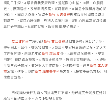
闊別二手煙。4.學會自我安康治理，追蹤關心血壓、血糖、血脂變
更。5.按期體檢，及早發明疾病，實時醫治。6.留意小我和周遭的狀
況衛生，闊別沾染源，實時全
新竹 入職健檢
部旅程接種國度免疫計
劃疫苗。7.堅持心境愉悅，與別人協調相處，發明心思異常實時追求
專門研究輔助。8.實時就醫，服從醫囑,規范醫治。
(
超音波健檢
三)盡力削
新竹 東區健檢
減損害致殘1.照看好兒童，
避免溺水、顛仆、墜落等損害。2.營建平安家居周遭的狀況，加大力
度均衡錘煉，削減老年顛
新竹 超音波
仆。3.遵照路況律例，平安文
明出行,預防路況損害。4.購置正軌產物，按闡明書對的應用。5.遵照
平安生孩子規程，做好個人工作防護。6.進修避險、逃生
新竹 成人健
檢
常識，進步自我防
新竹 職業醫學科
護才能。7.把握基礎急救技巧,迷
信處置毀傷。
(四)明顯林天秤對兩人的抗議充耳不聞，她已經完全沉浸在她對
極致平衡的追求中。改良康復辦事狀態