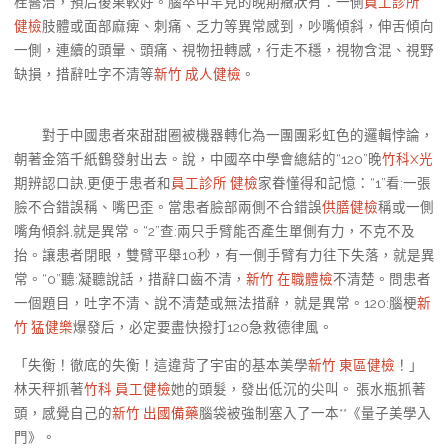
栓醫治，預后後果較好。腦卒中罕見的晚期癥狀有：一側
員工診所
健檢
肢體或面部麻痺、刺痛、乏力等異常感到，吵嘴傾斜，伸舌傾向
一側，連續的頭暈、頭痛、視物扭轉感，行走不穩，視物含混、視野
缺損，措辭吐字不清等
新竹 成人健檢
。
對于中國患者來甜甜圈被機器轉化為一團團彩虹色的邏輯悖論，
朝著金箔千紙鶴發射出去。說，中國卒中學會總結的“120”晚
竹科X光
期辨認口訣,更便于患者和
員工診所 健檢
家眷懂得和記憶：“1”看:一張
臉不合錯誤稱、嘴巴歪。當患者臉部兩側不合錯誤
供膳健檢
稱或一側
嘴角傾斜,就是異常。“2”查:兩只手臂能否產生單側有力，不克不及
抬。讓患者閉眼，雙臂平舉10秒，有一側手臂有力往下失落，就是異
常。“0”聽:凝聽說話，措辭口齒不清，
新竹 在職體檢
不清楚。問患者
一個題目，吐字不清、說不清楚或無法措辭，就是異常。120:腦梗
新
竹 猛健樂
爆發后，必定要盡快撥打120急救德律風。
「失衡！徹底的失衡！這違背了宇宙的基本美學
新竹 東區健檢
！」
林天秤抓著
竹科 員工健檢
她的頭髮，發出低沉的尖叫。 張水瓶抓著
頭，感覺自己的
新竹 出國備藥
腦袋被強制塞入了一本**《量子美學入
門》。