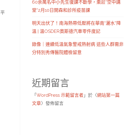
60余萬名中小先生復課不斷學，棗莊“空中講
堂”2月10日開森和診所疫苗課
，平
明天出伏了！南海熱帶低壓將在華南“灑水”降
溫 | 溫OSDER奧斯德汽車零件度記
錄像｜連續低溫氣象警戒熱射病 這些人群需非
分特別秀傳醫院體檢留意
近期留言
「
WordPress 示範留言者
」於〈
網站第一篇
文章
〉發佈留言