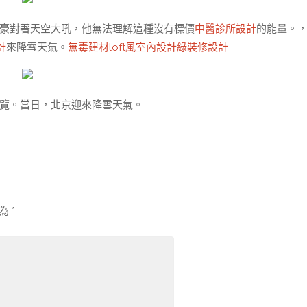
豪對著天空大吼，他無法理解這種沒有標價
中醫診所設計
的能量。
計
來降雪天氣。
無毒建材
loft風室內設計
綠裝修設計
覽。當日，北京迎來降雪天氣。
示為
*