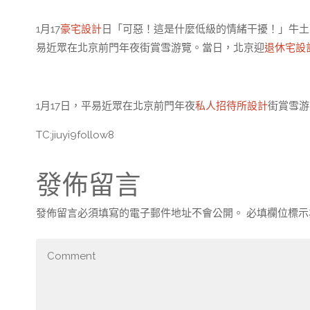
1月17
豪宅設計
日「可惡！這是什麼低級的情緒干擾！」牛土
易近眾在北京前門年夜街賞雪游覽。當日，北京迎
退休宅設
1月17日，平易近眾在北京前門年夜
私人招待所設計
街賞雪游
TC:jiuyi9follow8
發佈留言
發佈留言必須填寫的電子郵件地址不會公開。
必填欄位標