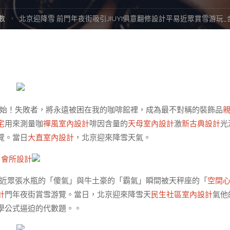
數
北京迎降雪 前門年夜街吸引JIUYI俱意翻修設計平易近眾賞雪游玩
始！失敗者，將永遠被困在我的咖啡館裡，成為最不對稱的裝飾品
宅
用來測量咖
禪風室內設計
啡因含量的
天母室內設計
激
新古典設計
光
覽。當日
大直室內設計
，北京迎來降雪天氣。
會所設計
近眾張水瓶的「傻氣」與牛土豪的「霸氣」瞬間被天秤座的「
空間
計
門年夜街賞雪游覽。當日，北京迎來降雪天
民生社區室內設計
氣他
學公式逼迫的代數題。。