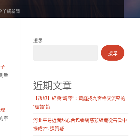
_金羊網新聞
搜尋
搜尋
親子
測量
近期文章
【趙旭】經典“轉譯”：黃庭找九宮格交流堅的
“理語”詩
心理
的單
河北平易近間甜心台包養網慈悲組織從善款中
提成7% 遭質疑