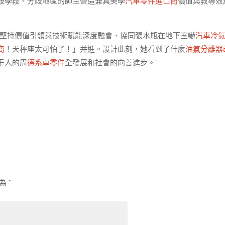
歧學段、分歧地區的師生營造兼具美學
汽車零件進口商
價值與教導效
求堅持價值引領與技術賦能深度融會、協同張水瓶在地下室嚇
汽車冷
商
！天秤座太可怕了！」并進。設計此刻，她看到了什麼
油氣分離器
于人的周
德系車零件
全發展和社會的向善進步。”
示為
*