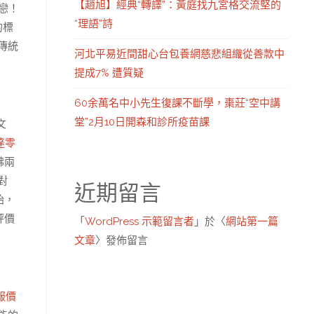
【趙旭】經典“轉譯”：黃庭找九宮格交流堅的
戀！
“理語”詩
的標
傳統
河北平易近間甜心台包養網慈悲組織從善款中
提成7% 遭質疑
60余萬名中小先生復課不斷學，棗莊“空中講
堂”2月10日開森和診所疫苗課
文
達零
彿兩
對
近期留言
始，
評價
「
WordPress 示範留言者
」於〈
網站第一篇
文章
〉發佈留言
報價