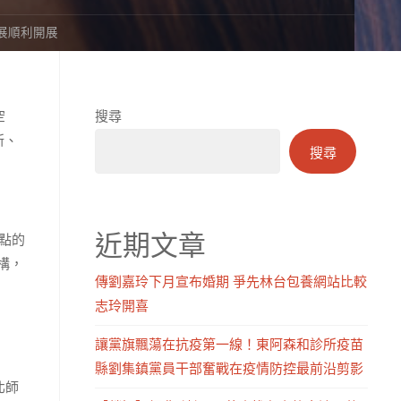
果展順利開展
空
搜尋
新、
搜尋
近期文章
點的
構，
傳劉嘉玲下月宣布婚期 爭先林台包養網站比較
明
志玲開喜
讓黨旗飄蕩在抗疫第一線！東阿森和診所疫苗
縣劉集鎮黨員干部奮戰在疫情防控最前沿剪影
北師