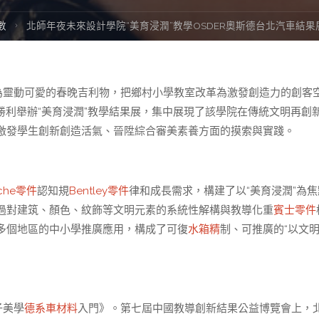
數
北師年夜未來設計學院“美育浸潤”教學OSDER奧斯德台北汽車結
為靈動可愛的春晚吉利物，把鄉村小學教室改革為激發創造力的創客
勝利舉辦“美育浸潤”教學結果展，集中展現了該學院在傳統文明再創
激發學生創新創造活氣、晉陞綜合審美素養方面的摸索與實踐。
sche零件
認知規
Bentley零件
律和成長需求，構建了以“美育浸潤”為焦
過對建筑、顏色、紋飾等文明元素的系統性解構與教導化重
賓士零件
多個地區的中小學推廣應用，構成了可復
水箱精
制、可推廣的“以文
子美學
德系車材料
入門》。第七屆中國教導創新結果公益博覽會上，