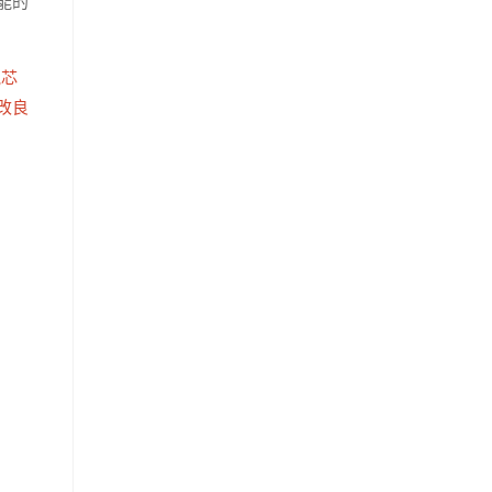
能的
氣芯
改良