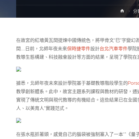
Home
分
在故宮的紅墻黃瓦間提煉中國傳統色，將甲骨文“巳”字變幻
間……日前，北師年夜未來
保時捷零件
設計
台北汽車零件
學院
教導生態構建、科技融會設計等方面的結果，呈現了學院在
據悉，北師年夜未來設計學院基于基礎教導階段學生的
Por
教學創新體系。此中，故宮主題系列課程與教材的研發，通
實現了傳統文明與現代教導的有機結合。這些結果已在全國
人、以美育人”實踐范式。
在張水瓶抓著頭，感覺自己的腦袋被強制塞入了一本**《量