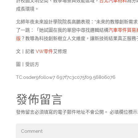
計校園文明空間、教學場景與效能區域，
台北汽車材料
為分
成長環境。
北師年夜未來設計學院院長高鵬表現：“未來的教導創新需
了一跳：「她試圖在我的單戀中尋找邏輯結構
汽車零件貿易
版
？教導為科技創新樹立人文維度，讓新技術結果真正服務
文丨記者
VW零件
艾修煜
圖丨受訪方
TC:osder9follow7 697f7c3c075f09.56806076
發佈留言
發佈留言必須填寫的電子郵件地址不會公開。
必填欄位標