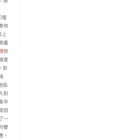
？那
幻電
準地
座上
測量
精
到
維度
，對
格
她指
入對
象中
是因
了一
的雙
應。