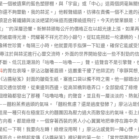
是一個被遺棄的藍色塑膠棚，與「宇宙」或「中心」這兩個詞毫無關
你還不夠靈動，我的蒜泥。」他輕聲細語，彷彿在責備一個不上進的
頭混合著鐵鏽與淡淡絕望的味道而選擇繞道飛行。今天的營業額是：
症」**的深層恐懼。新鮮蒜頭每公斤的價格正在以超光速上漲，如果
把被磨得光滑、閃耀著不祥光芒的小銀勺，從缸底撈起一坨濃稠的、
像稀世珍寶，每隔三小時，他就要用手指彈一下缸邊，確保它能感受
沾沾專注於與蒜泥進行心靈交流時，外面的世界開始發出一些不對勁的
不斷、低沉且潮濕的「咕嚕——咕嚕——」聲。這聲音不是引擎聲，
料
的胃在哀嚎。廖沾沾皺著眉頭，這嚴重干擾了他蒜泥的「寧靜冥想
《沾醬秘笈》封面的皺衛生紙，塞進口袋以備不時之需。他一腳踏出
個交通信號燈，從東邊到西邊，從高架橋到巷弄口，全部變成了綠燈
個燈箱都發出了那種「咕嚕咕嚕」的聲音，並且有一層淡淡的、熱氣
——麵粉蒸煮過頭的氣味。「麵粉焦慮？還是過度發酵？」廖沾沾是
這是一種只有在極度巨大的麵團因為壓力過大而散發出的氣味。街上
方向看，都是綠燈。一個穿著西裝的男人小心翼翼地把車停在路中央
是紅一下啊！我要向左轉！綠燈沒用啊！」廖沾沾感覺到一陣心悸。
謀而合。他想起家傳《沾醬秘笈》裡記載的第一句：「當世間萬物的