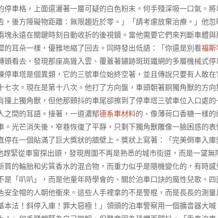
的停車格，上面還灑著一層可疑的白色粉末。何手殘深吸一口氣。將
告，後方障礙物距離：無限趨近於零。」「請考慮放棄治療。」他忽
兩塊永遠在關鍵時刻自動收折的後視鏡。當他需要它們來判斷車體與
澀的耳朵一樣，優雅地縮了回去。同時發出低語：「你還是別看
福斯
轉頭看去，發現那座高聳入雲、覆蓋著鏽跡斑斑鐵網的多層機械式停
棟停車塔是個異類，它的三號車位始終空著，並且傳說只要有人敢在
十七次。現在是第十八次。他打了方向盤，車頭朝著銅獨角獸的方向
有撞上獨角獸，但他那顫抖的車尾卻擦到了停車塔三號車位入口處的
人之間的耳語。接著，一道濃郁
德系車材料
的、像薄荷口香糖一樣的
車。光芒消失後，窄巷恢復了平靜，只剩下獨角獸雕像一臉困惑的表
直停在一個貼滿了巨大獎狀的牆壁上。獎狀上寫著：「完美倒車入庫
他趕緊從車窗探出頭，發現周圍不再是熟悉的城市街道，而是一望無
新買的輪胎和劣質香水的混合物，而重力似乎是隨機變化的，有時感
不是「叭叭」，而是他童年時學會的、關於泊車口訣的魔性兒歌。四
色安全帽的人朝他衝來。這些人手裡拿的不是警棍，而是長長的測量
基本法！斜停入庫！罪大惡極！」領頭的泊車警察用一個擴音器大喊