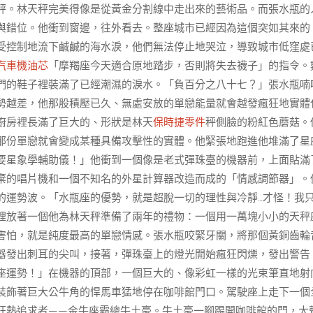
秤。林天秤完美得像是從黃金分割線中走出來的藝術品。而張水瓶的
與錯位。他衝到窗邊，往外看去。整座城市已經因為這個突如其來的
受控制地流下鹹鹹的海水淚，他們無法停止地哭泣，導致城市低窪處
汽車機油芯
「摩羯座今天適合原地踏步，否則將失去襪子」的指令。
們的鞋子裡裝滿了已經潮濕的淚水。「負百分之八十七？」張水瓶喃
勢越差，他那股積壓已久、無處安放的單戀能量就會越發瘋狂地實體
廚房裡長滿了巨大的、形狀是林天
保時捷零件
秤側臉的粉紅色蘑菇。
那份單戀就會變成某種具備攻擊性的實體。他緊張地跑進他堆滿了星
要星象學輔助儀！」他衝到一個像是老式彈珠臺的機器前，上面貼滿
棄的唱片機和一個不知名的外星計算器改造而成的「情感調節器」。
的運勢波。「水瓶座的優勢，就是超脫一切的理性與冷靜…才怪！我
裡放著一個他為林天秤準備了兩年的禮物：一個用一萬塊小小的天秤
害怕，就是純度最高的單戀情感。張水瓶咬緊牙關，將那個黃銅齒輪
器發出刺耳的尖叫，接著，彈珠臺上的燈光開始瘋狂閃爍，發出警告
座運勢！」在機器的頂部，一個巨大的、像彩虹一樣的光束筆直地射
裝飾著巨大公牛角的悍馬車猛地停在咖啡館門口。駕駛座上走下一個
狂熱追求者——金牛座霸總牛土豪。牛土豪一腳踢開咖啡館的門，大