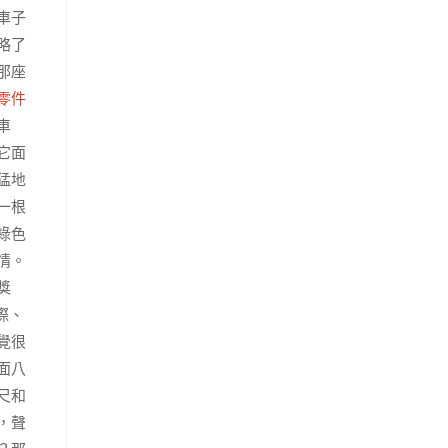
車子
略了
那座
零件
車
它面
猛地
一根
綠色
情。
獎
際、
覺很
面八
尺和
，聲