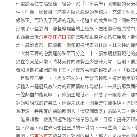
他單戀著住在隔壁棟、經營一家「平衡美學」咖啡館的林天
生，則像一團被獅子座暴君隨意亂踢的毛線球，充滿了混亂
級修正」而陷入了荒謬的混亂。街道上的雙魚座們，開始不
形成了小型潟湖。那些摩羯座的上班族，嚴格遵守著廣播中
名西裝筆挺
汽車零件進口商
的摩羯座正整齊地站在原地，他
語，感到胃部一陣翻騰，他知道這代表著什麼。林天秤的運
上次林天秤的戀愛運勢跌至百分之二十，張水瓶就發現他的
須在今天結束前，將林天秤的運勢至少提升到零。否則，他
表和過期甜甜圈的地下室，那裡放著他的秘密武器。「我需
「巨蟹座已哭」、「處女座勿碰」等警告標籤。這是他用廢
須輸入一種極具感染力的正面情緒作為燃料，來抵抗那負面
一腔熱血的傻氣啊！」他絕望地低吼。他看了一眼腳邊。那
銅齒輪組成的音樂盒。他從未送出，因為害怕被拒絕。這份
盒砸爛，將所有的齒輪都倒入「情感調節器」的輸入口。機
「能量超載！檢測到極致純粹的單戀能量！目標：提升天秤
空。然而，就在光束衝出屋頂的一瞬間，一輛塗滿了金色、
肌肉、
汽車冷氣芯
戴著鑽石項圈的男人，那人正是林天秤的