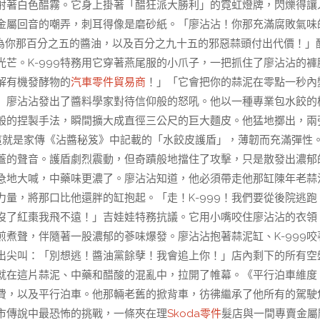
射著白色醋霧。它身上掛著「醋狂派大勝利」的霓虹燈牌，閃爍得讓
金屬回音的嘲弄，刺耳得像是磨砂紙。「廖沾沾！你那充滿腐敗氣味
為你那百分之五的醬油，以及百分之九十五的邪惡蒜頭付出代價！」
芒。K-999特務用它穿著燕尾服的小爪子，一把抓住了廖沾沾的褲
解有機發酵物的
汽車零件貿易商
！」「它會把你的蒜泥在零點一秒內
」廖沾沾發出了醬料學家對待信仰般的怒吼。他以一種專業包水餃的
般的捏製手法，瞬間擴大成直徑三公尺的巨大麵皮。他猛地擲出，兩
這就是家傳《沾醬秘笈》中記載的「水餃皮護盾」，薄韌而充滿彈性
蓋的聲音。護盾劇烈震動，但奇蹟般地擋住了攻擊，只是散發出濃郁
焦急地大喊，中藥味更濃了。廖沾沾知道，他必須帶走他那缸陳年老蒜
量，將那口比他還胖的缸抱起。「走！K-999！我們要從後院逃跑
沒了紅棗我飛不遠！」吉娃娃特務抗議。它用小嘴咬住廖沾沾的衣領
煮聲，伴隨著一股濃郁的蔘味爆發。廖沾沾抱著蒜泥缸、K-999咬
出尖叫：「別想逃！醬油黨餘孽！我會追上你！」店內剩下的所有空
就在這片蒜泥、中藥和醋酸的混亂中，拉開了帷幕。《平行泊車維度
費，以及平行泊車。他那輛老舊的掀背車，彷彿繼承了他所有的駕駛
市傳說中最恐怖的挑戰，一條夾在理
Skoda零件
髮店與一間專賣金屬