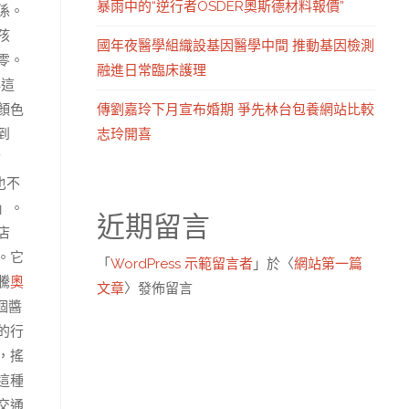
暴雨中的“逆行者OSDER奧斯德材料報價”
係。
孩
國年夜醫學組織設基因醫學中間 推動基因檢測
零。
融進日常臨床護理
再這
傳劉嘉玲下月宣布婚期 爭先林台包養網站比較
顏色
志玲開喜
到
信
也不
」。
近期留言
店
。它
「
WordPress 示範留言者
」於〈
網站第一篇
騰
奧
文章
〉發佈留言
個醬
的行
，搖
這種
交通