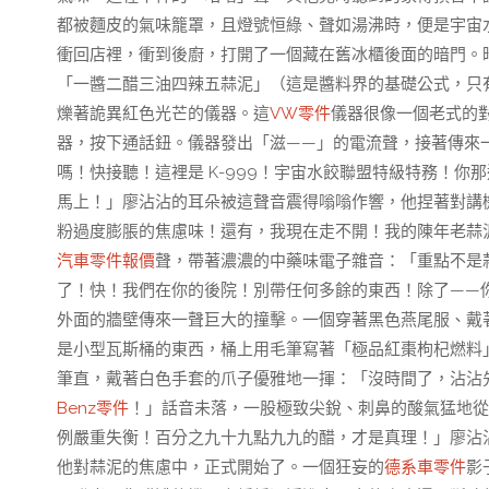
都被麵皮的氣味籠罩，且燈號恒綠、聲如湯沸時，便是宇宙
衝回店裡，衝到後廚，打開了一個藏在舊冰櫃後面的暗門。
「一醬二醋三油四辣五蒜泥」（這是醬料界的基礎公式，只
爍著詭異紅色光芒的儀器。這
VW零件
儀器很像一個老式的
器，按下通話鈕。儀器發出「滋——」的電流聲，接著傳來
嗎！快接聽！這裡是 K-999！宇宙水餃聯盟特級特務！
馬上！」廖沾沾的耳朵被這聲音震得嗡嗡作響，他捏著對講
粉過度膨脹的焦慮味！還有，我現在走不開！我的陳年老蒜泥
汽車零件報價
聲，帶著濃濃的中藥味電子雜音：「重點不是
了！快！我們在你的後院！別帶任何多餘的東西！除了——
外面的牆壁傳來一聲巨大的撞擊。一個穿著黑色燕尾服、戴
是小型瓦斯桶的東西，桶上用毛筆寫著「極品紅棗枸杞燃料」
筆直，戴著白色手套的爪子優雅地一揮：「沒時間了，沾沾
Benz零件
！」話音未落，一股極致尖銳、刺鼻的酸氣猛地從
例嚴重失衡！百分之九十九點九九的醋，才是真理！」廖沾
他對蒜泥的焦慮中，正式開始了。一個狂妄的
德系車零件
影