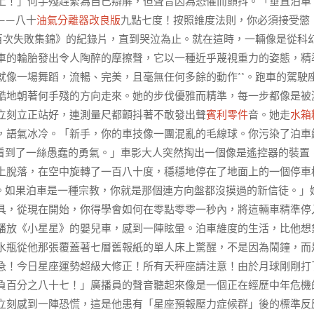
上！」何手殘趕緊為自己辯解，但聲音因為恐懼而顫抖。「垂直泊車
——八十
油氣分離器改良版
九點七度！按照維度法則，你必須接受懲
百次失敗集錦》的紀錄片，直到哭泣為止。就在這時，一輛像是從科
車的輪胎發出令人陶醉的摩擦聲，它以一種近乎蔑視重力的姿態，精
像一場舞蹈，流暢、完美，且毫無任何多餘的動作**。跑車的駕駛
酷地朝著何手殘的方向走來。她的步伐優雅而精準，每一步都像是被
立刻立正站好，連測量尺都顫抖著不敢發出聲
賓利零件
音。她走
水箱
，語氣冰冷。「新手，你的車技像一團混亂的毛線球。你污染了泊車
看到了一絲愚蠢的勇氣。」車影大人突然掏出一個像是遙控器的裝置
上脫落，在空中旋轉了一百八十度，穩穩地停在了地面上的一個停車
。如果泊車是一種宗教，你就是那個連方向盤都沒摸過的新信徒。」
具，從現在開始，你得學會如何在零點零零一秒內，將這輛車精準停
播放《小星星》的嬰兒車，感到一陣眩暈。泊車維度的生活，比他想
水瓶從他那張覆蓋著七層舊報紙的單人床上驚醒，不是因為鬧鐘，而
急！今日星座運勢超級大修正！所有天秤座請注意！由於月球剛剛打
負百分之八十七！」廣播員的聲音聽起來像是一個正在經歷中年危機
立刻感到一陣恐慌，這是他患有「星座預報壓力症候群」後的標準反