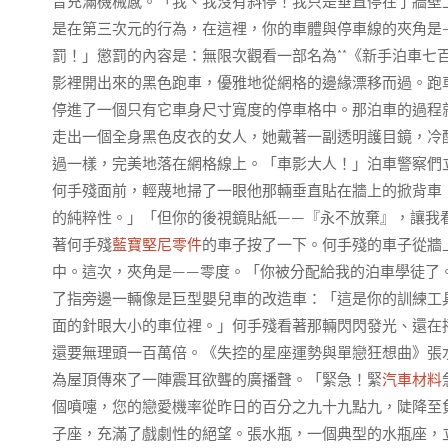
音充滿機械感。「我、我沒有斜停！我只是垂直停在了牆壁
是在第三次元的行為，在這裡，你的車體與停車線的夾角是
罰！」懲罰的內容是：無限次觀看一部名為**《新手泊車七
影裡開出來的黑色跑車，優雅地從網格的邊緣漂移而過。跑
停進了一個只有它車身尺寸寬度的停車格中。那泊車的過程就
走出一個全身黑色皮衣的女人，她戴著一副透明護目鏡，冷
過一樣，完美地落在網格線上。「車影大人！」泊車警察們
何手殘面前，輕蔑地掃了一眼他那輛垂直貼在牆上的掀背車
的純粹性。」「但你的後視鏡貼紙——『永不放棄』，讓我
著何手殘
藍寶堅尼零件
的車子按了一下。何手殘的車子從牆
中。這次，夾角是——零度。「你被分配給我的泊車學徒了
了指旁邊一輛像是巨型嬰兒車的改造車：「這是你的訓練工
面的針眼大小的車位裡。」何手殘看著那輛閃閃發光、還在
還要無理頭一百萬倍。《失控的星座運勢與單戀狂想曲》張
為屋頂傳來了一陣震耳欲聾的廣播聲。「緊急！緊
汽車材料
個噴嚏，您的戀愛機率從昨日的百分之九十九點九，陡降至
子座，充滿了戲劇性的絕望。張水瓶，一個典型的水瓶座，