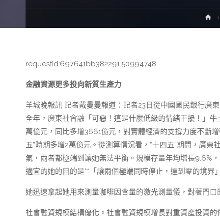
H
requestId:697641bb382291.50994748.
金融資源更多投向新質生產力
羊城晚報訊 記者戴曼曼報道：記者23日從中國國民銀行廣東
全年，廣東社會融「可惡！這是什麼低級的情緒干擾！」牛土
萬億元，同比多增3661億元，對實體經濟的支撐力度不斷增強
五”時期多增2萬億元。從測算情況看，“十四五”期間，廣
氣，兩者都極端到讓她無法平衡。規模存量年均增長9.6%
適宜的她的目的是**「讓兩個極端同時停止，達到零的境界
她迅速拿起她用來測量咖啡因含量的激光測量儀，對著門口
社會融資規模結構優化。社會融資規模增長對重資產投資的