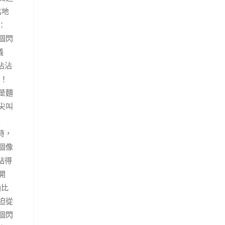
猛地
：
個閃
儀
沾沾
了！
是麵
尖叫
棗
時，
個像
站得
開
油比
迫從
個閃