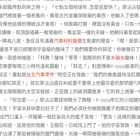
水餃臨界點到來之時。」「七點五個地球年…怎麼這麼快？」廖沾沾
暗門裡放著一個老舊的、像是古代金屬保險箱的東西。他輸入了密碼
有像他這樣的傳統派才會用）。保險箱打開，裡面沒有黃金，只有一
對講機，但頂部插著一根彎曲的、像韭菜一樣的天線。他顫抖著拿起
一陣高八度、急促且充滿養
汽車材料報價
生焦慮的聲音。「喂！是廖
你那邊是不是已經聞到宇宙級的酸味了？我們需要你的蒜泥！你被徵召
機，困惑地喊道：「特務？酸味？等等！我聞到的不是
水箱水
酸味！
需要每隔三小時的溫和震動！」「蒜泥？」對面傳來K-999崩潰的
蒜泥！重點是
台北汽車零件
**時空正在彎曲！**我們的推進器快沒紅
你那缸蒜泥！」就在廖沾沾還在糾結要不要帶上他最珍愛的那把銀勺
著太陽眼鏡的太空吉娃娃，正從牆上的破洞鑽進來。它的背上揹著一
。「你怎麼——」廖沾沾驚訝地瞪大了眼睛。K-999用它的小短腿
先生！宇宙水餃快要拉肚子了！我們必須在你被醋酸離子炮鎖定前離
店門口灌入，伴隨著一個狂妄自大的電子音效：「警告！這裡的醬
沾知道，這是他的宿敵，王醋狂，已經找上門了。他的宇宙冒險，被
子佔滿了那扇被撞破的牆門邊緣，光線一瞬間被極端的酸氣扭曲。一