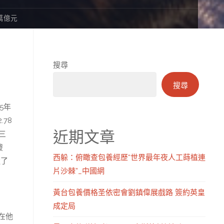
萬億元
搜尋
搜尋
5年
78
近期文章
三
傻
西躲：俯瞰查包養經歷“世界最年夜人工蒔植連
造了
片沙棘”_中國網
黃台包養價格圣依密會劉鎮偉展戲路 簽約英皇
成定局
在他