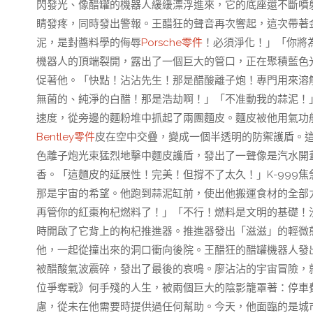
閃發光、像醋罐的機器人緩緩漂浮進來，它的底座還不斷噴
睛發疼，同時發出警報。王醋狂的聲音再次響起，這次帶著
泥，是對醬料學的侮辱
Porsche零件
！必須淨化！」「你將
機器人的頂端裂開，露出了一個巨大的管口，正在聚積藍色光
促著他。「快點！沾沾先生！那是醋酸離子炮！專門用來溶
無菌的、純淨的白醋！那是浩劫啊！」「不准動我的蒜泥！
速度，從旁邊的麵粉堆中抓起了兩團麵皮。麵皮被他用氣功
Bentley零件
皮在空中交疊，變成一個半透明的防禦護盾。
色離子炮光束猛烈地擊中麵皮護盾，發出了一聲像是汽水開
香。「這麵皮的延展性！完美！但撐不了太久！」K-999
那是宇宙的希望。他跑到蒜泥缸前，使出他搬運食材的全部力
再管你的紅棗枸杞燃料了！」「不行！燃料是文明的基礎！
時開啟了它背上的枸杞推進器。推進器發出「滋滋」的輕微煎
他，一起從撞出來的洞口衝向後院。王醋狂的醋罐機器人發
被醋酸氣波震碎，發出了最後的哀鳴。廖沾沾的宇宙冒險，
位爭奪戰》何手殘的人生，被兩個巨大的陰影籠罩著：停車
慮，從未在他需要時提供過任何幫助。今天，他面臨的是城