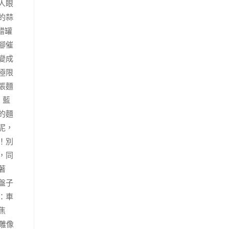
人眼
的蒜
醋罐
腳催
變成
極限
張麵
。藍
的麵
泥，
！別
，同
著
盤子
：車
焦
雕像