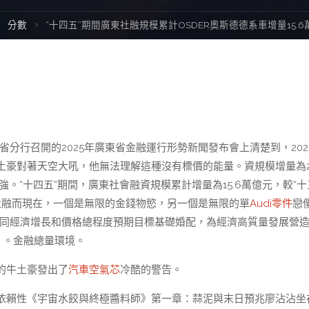
ome
分數
“十四五”期間廣東社融規模累計OSDER奧斯德德系車增量15.6
省分行召開的2025年廣東省金融運行形勢新聞發布會上清楚到，202
豪對著天空大吼，他無法理解這種沒有標價的能量。資規模增量為2.
。“十四五”期間，廣東社會融資規模累計增量為15.6萬億元，較“十
東社融而現在，一個是無限的金錢物慾，另一個是無限的單
Audi零件
戀
，同經濟增長和價格總程度預期目標基礎婚配，為經濟高質量發展營
」。金融總量環境。
的牛土豪發出了
汽車空氣芯
冷酷的警告。
依賴性《宇宙水餃與終極醬料師》第一章：蒜泥與末日預兆廖沾沾坐