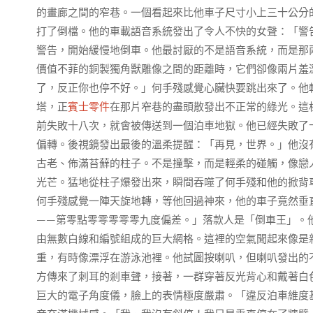
的畫廊之間的窄巷。一個看起來比他車子尺寸小上三十公分
打了倒檔。他的車載語音系統發出了令人不快的女聲：「警
警告，開始緩慢地倒車。他最討厭的不是語音系統，而是那
價值不菲的銅製獨角獸雕像之間的距離時，它們卻像兩片羞
了，反正你也停不好。」何手殘感覺心臟快要跳出來了。他
塔，正
賓士零件
在那片窄巷的盡頭散發出不正常的綠光。這
前失敗十八次，就會被傳送到一個泊車地獄。他已經失敗了
偏轉。後視鏡發出最後的溫柔提醒：「再見，世界。」他沒
古老、佈滿苔蘚的柱子。不是撞擊，而是輕柔的碰觸，像戀
光芒。猛地從柱子爆發出來，瞬間吞噬了何手殘和他的掀背
何手殘感覺一陣天旋地轉，等他回過神來，他的車子竟然垂
——第零點零零零零零九度偏差。」落款人是「倒車王」。
由無數白線和編號組成的巨大網格。這裡的空氣聞起來像是
重，有時像漂浮在游泳池裡。他試圖按喇叭，但喇叭發出的
方傳來了刺耳的剎車聲，接著，一群穿著反光背心和戴著白
巨大的電子角度儀，臉上的表情極度嚴肅。「違反泊車維度