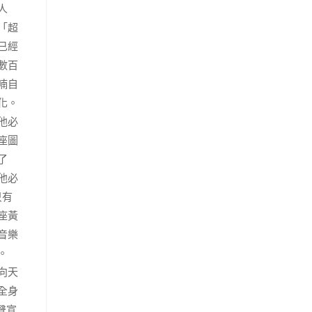
人
「超
已經
數百
喃自
化。
他必
座圖
了
他必
只有
座黃
音樂
。
向天
全身
聲宣