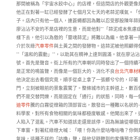
那間被稱為「宇宙水餃中心」的店裡，但這間店的外觀更像
他正在對著一缸已經發酵了七個月又七天的老蒜泥嘆氣。「
子。店內只有他一個人，連蒼蠅都因為難以忍受那股陳年蒜
廖沾沾不安的不是店裡的生意，而是他對**「蒜泥成本焦慮
樣下去，他引以為傲的「靈魂蒜泥」將難以為繼。他拿著一
介於灰綠
汽車零件
與土黃之間的發酵物。這蒜泥被他照顧得
**「溫和的震動」**，以助其在精神上達到圓滿。就在廖
號。首先是聲音。街上所有的汽車喇叭同時發出了一個持續
是正常的鳴笛聲，而像是一個巨大的、消化不良
台北汽車材
他決定出去看個究竟，順手從桌上拿了一張髒兮兮的，印著
門，立刻被眼前的景象震驚了。整條城市的主幹道上，數百
們不是交替閃爍，而是固定在「通行」的狀態，同時，每一
迪零件
騰的白霧從燈箱的頂部冒出，散發出一種難以名狀的
料學家，對所有食物相關的氣味都極度敏感。他聞出來了，
人陷入了混亂。汽車不知道該走還是該停，因為無論從哪個
下車窗，對著紅綠燈大喊：「喂！你為什麼咕嚕咕嚕？你倒
氣味，這種不祥的「咕嚕」聲，與他兒時聽到的家傳預言不