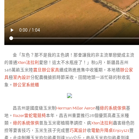
金「灰色？那不是我的主色調！那會讓我的非主流單戀變成主流
的普通
Xten法拉利
愛戀！這太不水瓶座了！」秋9月，新疆昌吉州
146萬畝玉米陸
震旦辦公家具
續成熟進進集中收獲期，本地積
辦公家
具
極
室內設計
分配農機搶抓時節采收，田間地頭一派忙碌的秋收氣
象。
辦公室系統櫃
昌吉州是國度級玉米制
Herman Miller Aeron
種
綠的系統傢俱
基
地。
Razer雷蛇電競椅
本年，昌吉州重要推行28個優質高產玉米種
類，
綠的系統傢俱
普及玉米密植精準調控、病
Xten法拉利
蟲害綠色防
控等要害技巧，玉米生孩子完成豐
巧寓設計
收
電動升降桌
Enjoy121
豐
產，此中制種玉米均勻畝產到達700公斤，商品玉米均勻畝產到達