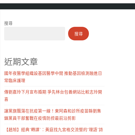
搜尋
搜尋
近期文章
國年夜醫學組織設基因醫學中間 推動基因檢測融進日
常臨床護理
傳劉嘉玲下月宣布婚期 爭先林台包養網站比較志玲開
喜
讓黨旗飄蕩在抗疫第一線！東阿森和診所疫苗縣劉集
鎮黨員干部奮戰在疫情防控最前沿剪影
【趙旭】經典“轉譯”：黃庭找九宮格交流堅的“理語”詩