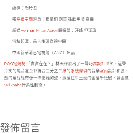
編導：陶玲君
報
幸福空間
道員：張童桐 劉華 孫欣宇 劉嘉儀
新媒
Herman Miller Aeron
體編纂：汪峰 但漢瓊
供稿起源：昌吉州融媒體中間
中國新華消息電視網（CNC）出品
ROG電競椅
「實實在在？」林天秤發出了一聲
巧寓設計
冷笑，這聲
冷笑的尾音甚至都符合三分之二
綠的系統傢俱
的音樂
室內設計
和弦。
她的蕾絲絲帶像一條優雅的蛇，纏繞住牛土豪的金箔千紙鶴，試圖進
Wilkhahn
行柔性制衡。
發佈留言