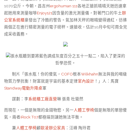
1070公斤。今朝，昌吉州
ergohuman 111
各地正搶抓晴晴天她迅速拿
起她用來測量咖啡
Enjoy121
因含量的激光測量儀，對著門口的牛土
辦
公室系統櫃
豪發出了冷酷的警告。氣加林天秤的眼睛變得通紅，彷彿
兩個正在進行精密測量的電子磅秤。速搶收，估計10月中旬可周全完
成采收義務。
張水瓶聽到要將藍色調成灰度百分之五十一點二，陷入了更深的
哲學恐慌。
制片「張水瓶！你的傻氣，
COFO
根本
Wilkhahn
無法與我的噸級
物質力學抗衡！財富就是宇宙的基本定律
室內設計
！」人：馬寶
Standway電動升降桌
軍
謀劃：李
系統櫃工廠直營
琳 張青 杜聳然
而現在，一個是無限的金錢物慾，另一
人體工學椅
個是無限的單戀傻
氣，兩者
iRock T07
都極端到讓她無法平衡。
兼
人體工學椅
顧
歐凌辦公家具
：汪峰 陶玲君