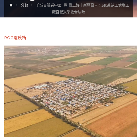
Home
分數
千城百縣看中國·“豐”景正好｜新疆昌吉：146萬畝玉億嵐工
廠直營米采收合法時
ROG電競椅