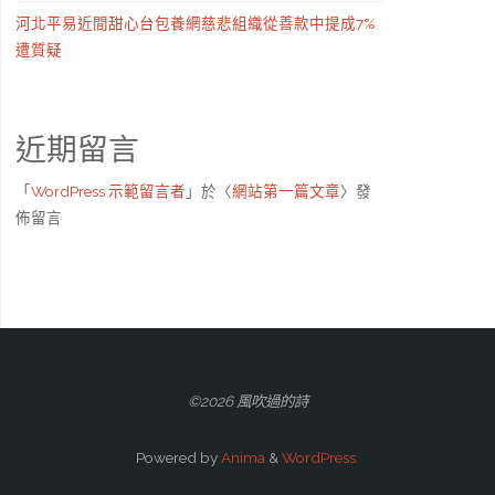
河北平易近間甜心台包養網慈悲組織從善款中提成7%
遭質疑
近期留言
「
WordPress 示範留言者
」於〈
網站第一篇文章
〉發
佈留言
©2026 風吹過的詩
Powered by
Anima
&
WordPress.