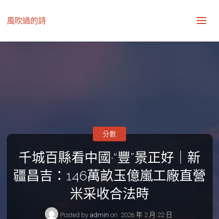
風吹過的詩
分數
千城百縣看中國·“豐”景正好｜新
疆昌吉：146萬畝玉億嵐工廠直營
米采收合法時
Posted by
admin
on
2026 年 2 月 22 日